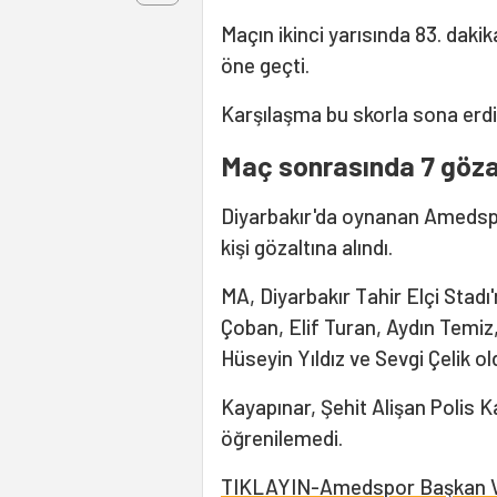
Maçın ikinci yarısında 83. daki
öne geçti.
Karşılaşma bu skorla sona erdi
Maç sonrasında 7 göza
Diyarbakır'da oynanan Ameds
kişi gözaltına alındı.
MA, Diyarbakır Tahir Elçi Stadı
Çoban, Elif Turan, Aydın Temi
Hüseyin Yıldız ve Sevgi Çelik old
Kayapınar, Şehit Alişan Polis K
öğrenilemedi.
TIKLAYIN-Amedspor Başkan Veki