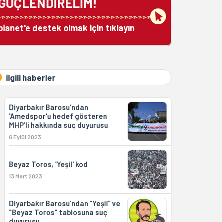
GÜÇLENDİRELİM!
bianet'e destek olmak için tıklayın
ilgili haberler
Diyarbakır Barosu'ndan
'Amedspor'u hedef gösteren
MHP’li hakkında suç duyurusu
6 Eylül 2023
Beyaz Toros, 'Yeşil' kod
13 Mart 2023
Diyarbakır Barosu’ndan “Yeşil” ve
"Beyaz Toros" tablosuna suç
duyurusu