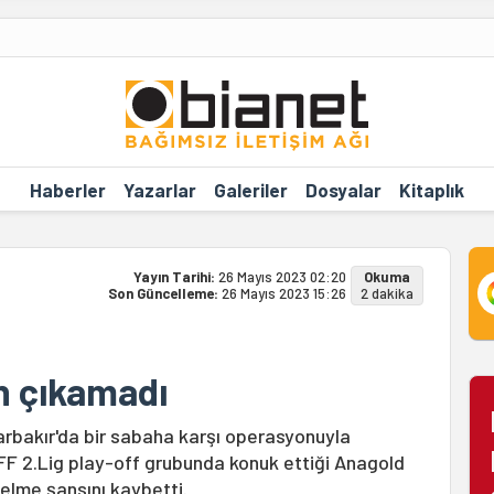
Haberler
Yazarlar
Galeriler
Dosyalar
Kitaplık
Yayın Tarihi:
26 Mayıs 2023 02:20
Okuma
Son Güncelleme:
26 Mayıs 2023 15:26
2 dakika
n çıkamadı
arbakır'da bir sabaha karşı operasyonuyla
FF 2.Lig play-off grubunda konuk ettiği Anagold
selme şansını kaybetti.