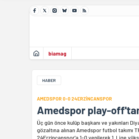
biamag
HABER
AMEDSPOR 0-0 24ERZİNCANSPOR
Amedspor play-off'ta
Üç gün önce kulüp başkanı ve yakınları Diy
gözaltına alınan Amedspor futbol takımı T
24Erzincanspor'a 1-0 yenilerek 1. Lige yük