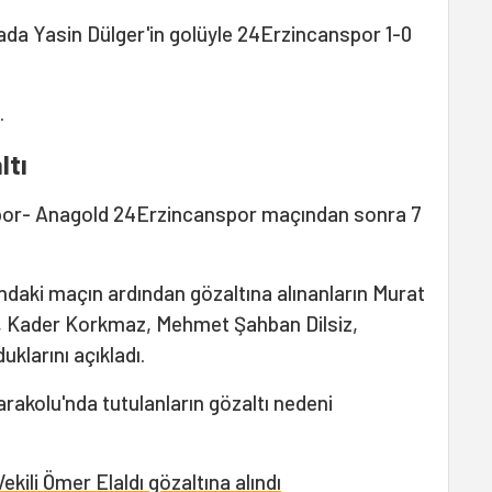
kada Yasin Dülger'in golüyle 24Erzincanspor 1-0
.
ltı
por- Anagold 24Erzincanspor maçından sonra 7
'ndaki maçın ardından gözaltına alınanların Murat
z, Kader Korkmaz, Mehmet Şahban Dilsiz,
uklarını açıkladı.
arakolu'nda tutulanların gözaltı nedeni
li Ömer Elaldı gözaltına alındı