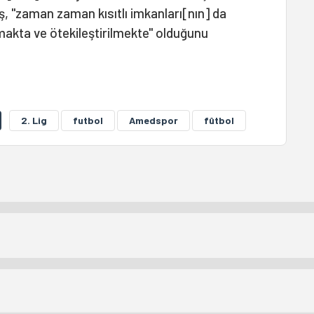
, "zaman zaman kısıtlı imkanları[nın] da
lmakta ve ötekileştirilmekte" olduğunu
2. Lig
futbol
Amedspor
fûtbol