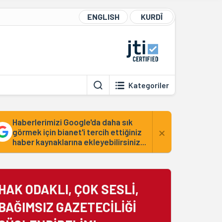
ENGLISH
KURDÎ
Kategoriler
Haberlerimizi Google'da daha sık
×
görmek için bianet'i tercih ettiğiniz
haber kaynaklarına ekleyebilirsiniz...
HAK ODAKLI, ÇOK SESLİ,
BAĞIMSIZ GAZETECİLİĞİ