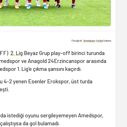
Fotoğraf:
Amedspor
futbol
takımı
(TFF)
2. Lig
Beyaz Grup play-off birinci turunda
Amedspor ve Anagold 24Erzincanspor arasında
spor 1. Lig'e çıkma şansını kaçırdı.
u 4-2 yenen Esenler Erokspor, üst turda
eşti.
rıda istediği oyunu sergileyemeyen Amedspor,
 çalıştıysa da gol bulamadı.