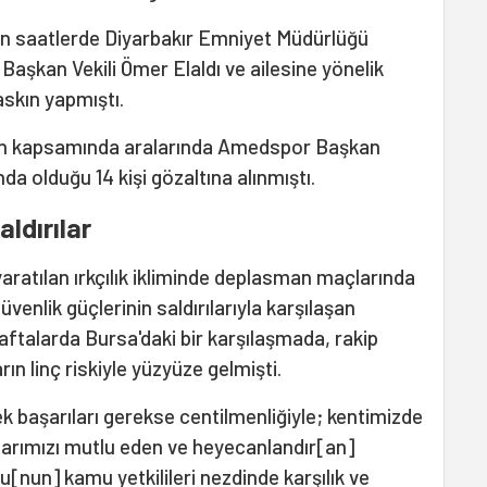
n saatlerde Diyarbakır Emniyet Müdürlüğü
aşkan Vekili Ömer Elaldı ve ailesine yönelik
askın yapmıştı.
on kapsamında aralarında Amedspor Başkan
nda olduğu 14 kişi gözaltına alınmıştı.
ldırılar
aratılan ırkçılık ikliminde deplasman maçlarında
üvenlik güçlerinin saldırılarıyla karşılaşan
talarda Bursa'daki bir karşılaşmada, rakip
rın linç riskiyle yüzyüze gelmişti.
k başarıları gerekse centilmenliğiyle; kentimizde
nlarımızı mutlu eden ve heyecanlandır[an]
[nun] kamu yetkilileri nezdinde karşılık ve