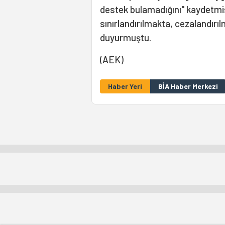
destek bulamadığını" kaydetmiş
sınırlandırılmakta, cezalandırı
duyurmuştu.
(AEK)
Haber Yeri
BİA Haber Merkezi