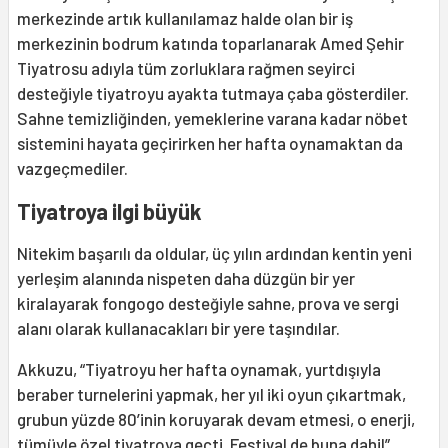
merkezinde artık kullanılamaz halde olan bir iş
merkezinin bodrum katında toparlanarak Amed Şehir
Tiyatrosu adıyla tüm zorluklara rağmen seyirci
desteğiyle tiyatroyu ayakta tutmaya çaba gösterdiler.
Sahne temizliğinden, yemeklerine varana kadar nöbet
sistemini hayata geçirirken her hafta oynamaktan da
vazgeçmediler.
Tiyatroya ilgi büyük
Nitekim başarılı da oldular, üç yılın ardından kentin yeni
yerleşim alanında nispeten daha düzgün bir yer
kiralayarak fongogo desteğiyle sahne, prova ve sergi
alanı olarak kullanacakları bir yere taşındılar.
Akkuzu, “Tiyatroyu her hafta oynamak, yurtdışıyla
beraber turnelerini yapmak, her yıl iki oyun çıkartmak,
grubun yüzde 80’inin koruyarak devam etmesi, o enerji,
tümüyle özel tiyatroya geçti. Festival de buna dahil”