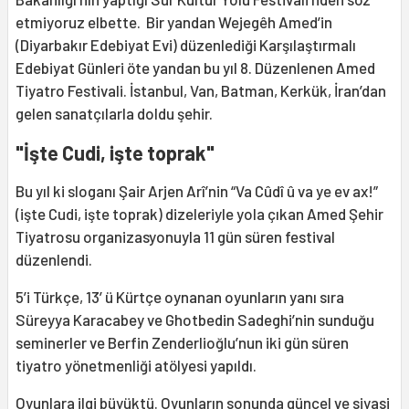
etmiyoruz elbette. Bir yandan Wejegêh Amed’in
(Diyarbakır Edebiyat Evi) düzenlediği Karşılaştırmalı
Edebiyat Günleri öte yandan bu yıl 8. Düzenlenen Amed
Tiyatro Festivali. İstanbul, Van, Batman, Kerkük, İran’dan
gelen sanatçılarla doldu şehir.
"İşte Cudi, işte toprak"
Bu yıl ki sloganı Şair Arjen Arî’nin “Va Cûdî û va ye ev ax!”
(işte Cudi, işte toprak) dizeleriyle yola çıkan Amed Şehir
Tiyatrosu organizasyonuyla 11 gün süren festival
düzenlendi.
5’i Türkçe, 13’ ü Kürtçe oynanan oyunların yanı sıra
Süreyya Karacabey ve Ghotbedin Sadeghi’nin sunduğu
seminerler ve Berfin Zenderlioğlu’nun iki gün süren
tiyatro yönetmenliği atölyesi yapıldı.
Oyunlara ilgi büyüktü. Oyunların sonunda güncel ve siyasi