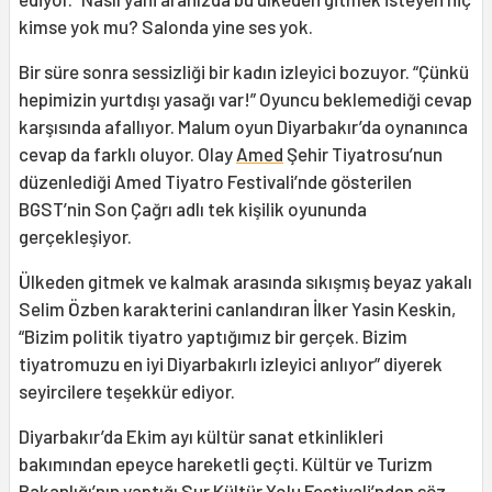
kimse yok mu? Salonda yine ses yok.
Bir süre sonra sessizliği bir kadın izleyici bozuyor. “Çünkü
hepimizin yurtdışı yasağı var!” Oyuncu beklemediği cevap
karşısında afallıyor. Malum oyun Diyarbakır’da oynanınca
cevap da farklı oluyor. Olay
Amed
Şehir Tiyatrosu’nun
düzenlediği Amed Tiyatro Festivali’nde gösterilen
BGST’nin Son Çağrı adlı tek kişilik oyununda
gerçekleşiyor.
Ülkeden gitmek ve kalmak arasında sıkışmış beyaz yakalı
Selim Özben karakterini canlandıran İlker Yasin Keskin,
“Bizim politik tiyatro yaptığımız bir gerçek. Bizim
tiyatromuzu en iyi Diyarbakırlı izleyici anlıyor” diyerek
seyircilere teşekkür ediyor.
Diyarbakır’da Ekim ayı kültür sanat etkinlikleri
bakımından epeyce hareketli geçti. Kültür ve Turizm
Bakanlığı’nın yaptığı Sur Kültür Yolu Festivali’nden söz