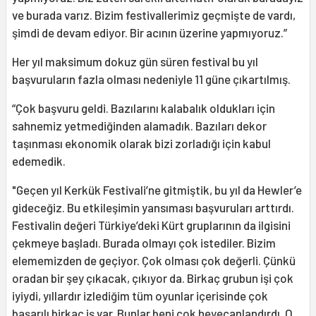
ve burada varız. Bizim festivallerimiz geçmişte de vardı,
şimdi de devam ediyor. Bir acının üzerine yapmıyoruz.”
Her yıl maksimum dokuz gün süren festival bu yıl
başvuruların fazla olması nedeniyle 11 güne çıkartılmış.
“Çok başvuru geldi. Bazılarını kalabalık oldukları için
sahnemiz yetmediğinden alamadık. Bazıları dekor
taşınması ekonomik olarak bizi zorladığı için kabul
edemedik.
"Geçen yıl Kerkük Festivali’ne gitmiştik, bu yıl da Hewler’e
gideceğiz. Bu etkileşimin yansıması başvuruları arttırdı.
Festivalin değeri Türkiye’deki Kürt gruplarının da ilgisini
çekmeye başladı. Burada olmayı çok istediler. Bizim
elememizden de geçiyor. Çok olması çok değerli. Çünkü
oradan bir şey çıkacak, çıkıyor da. Birkaç grubun işi çok
iyiydi, yıllardır izlediğim tüm oyunlar içerisinde çok
başarılı birkaç iş var. Bunlar beni çok heyecanlandırdı. O