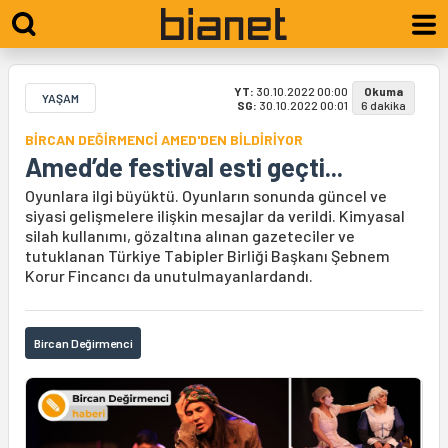
YT:
30.10.2022 00:00
Okuma
YAŞAM
SG:
30.10.2022 00:01
6 dakika
BİRCAN DEĞİRMENCİ AMED'DEN BİLDİRİYOR
Amed’de festival esti geçti...
Oyunlara ilgi büyüktü. Oyunların sonunda güncel ve
siyasi gelişmelere ilişkin mesajlar da verildi. Kimyasal
silah kullanımı, gözaltına alınan gazeteciler ve
tutuklanan Türkiye Tabipler Birliği Başkanı Şebnem
Korur Fincancı da unutulmayanlardandı.
Bircan Değirmenci