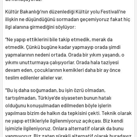
Kültür Bakanlığı’nın düzenlediği Kültür yolu Festivali’ne
ilişkin ne düşündüğünü sormadan geçemiyoruz fakat hiç
ilgi alanına girmediğini söylüyor:
“Ne yapıp ettiklerini bile takip etmedik, merak da
etmedik. Çünkü bugüne kadar yapmayıp orada şimdi
yapmalarının nedeni ortada. Orada bir yıkım yaşandı, o
yıkımı unutturmaya çalışıyorlar. Orada hala taziyesi
devam eden, çocuklarının kemikleri daha bir ay önce
teslim edilenler aileler var.
"Bu iş daha soğumadan, bu işin özrü olmadan,
tartışılmadan, Türkiye’de siyaseten bunun hatalı
olduğunu konuşulmadan edilmeden böyle işlerin
yapılması bizim de halkın da tepkisini çekti. Teknik olarak
ne yapıp ettikleriyle ilgilenmiyoruz açıkçası. Biz kendi
işimizle ilgileniyoruz. Onlara alternatif olarak da bunu
yapmıyoruz. Biz zaten sürekli alternatif olarak buradayız