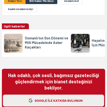
Haber Yeri
BİA Haber Merkezi
vicdani red
kadın vicdani redçi
ilgili haberler
Osmanlı'nın Son Dönemi ve
Hayatın 
Milli Mücadelede Asker
İçin Müc
Kaçakları
Hak odaklı, çok sesli, bağımsız gazeteciliği
güçlendirmek için bianet desteğinizi
bekliyor.
GOOGLE ILE KATKIDA BULUNUN