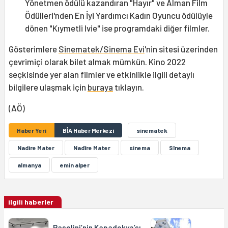
Yönetmen ödülü kazandıran "Hayır" ve Alman Film
Ödülleri'nden En İyi Yardımcı Kadın Oyuncu ödülüyle
dönen "Kıymetli Ivie" ise programdaki diğer filmler.
Gösterimlere
Sinematek/Sinema Evi
'nin sitesi üzerinden
çevrimiçi olarak bilet almak mümkün. Kino 2022
seçkisinde yer alan filmler ve etkinlikle ilgili detaylı
bilgilere ulaşmak için
buraya
tıklayın.
(AÖ)
Haber Yeri
BİA Haber Merkezi
sinematek
Nadire Mater
Nadîre Mater
sinema
Sînema
almanya
emin alper
ilgili haberler
Pasolini’nin Kapadokya’sı