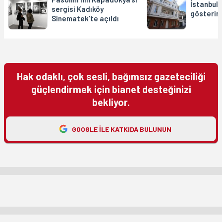
İstanbul 
sergisi Kadıköy
gösterim
Sinematek'te açıldı
Hak odaklı, çok sesli, bağımsız gazeteciliği
güçlendirmek için bianet desteğinizi
bekliyor.
GOOGLE ILE KATKIDA BULUNUN