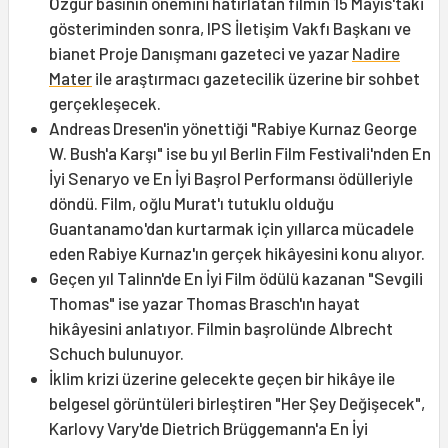
Özgür basının önemini hatırlatan filmin 15 Mayıs'taki
gösteriminden sonra, IPS İletişim Vakfı Başkanı ve
bianet Proje Danışmanı gazeteci ve yazar
Nadire
Mater
ile araştırmacı gazetecilik üzerine bir sohbet
gerçekleşecek.
Andreas Dresen'in yönettiği "Rabiye Kurnaz George
W. Bush'a Karşı" ise bu yıl Berlin Film Festivali'nden En
İyi Senaryo ve En İyi Başrol Performansı ödülleriyle
döndü. Film, oğlu Murat'ı tutuklu olduğu
Guantanamo'dan kurtarmak için yıllarca mücadele
eden Rabiye Kurnaz'ın gerçek hikâyesini konu alıyor.
Geçen yıl Talinn'de En İyi Film ödülü kazanan "Sevgili
Thomas" ise yazar Thomas Brasch'ın hayat
hikâyesini anlatıyor. Filmin başrolünde Albrecht
Schuch bulunuyor.
İklim krizi üzerine gelecekte geçen bir hikâye ile
belgesel görüntüleri birleştiren "Her Şey Değişecek",
Karlovy Vary'de Dietrich Brüggemann'a En İyi