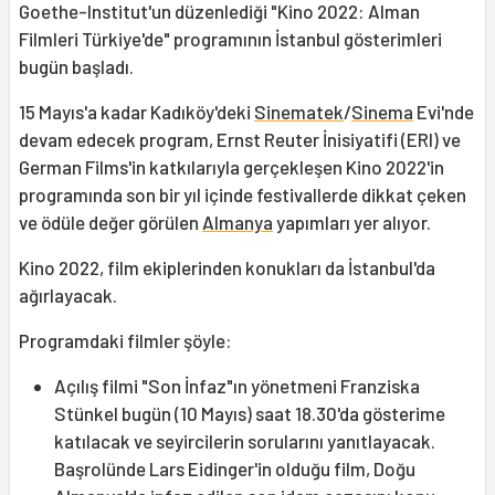
Goethe-Institut'un düzenlediği "Kino 2022: Alman
Filmleri Türkiye'de" programının İstanbul gösterimleri
bugün başladı.
15 Mayıs'a kadar Kadıköy'deki
Sinematek
/
Sinema
Evi'nde
devam edecek program, Ernst Reuter İnisiyatifi (ERI) ve
German Films'in katkılarıyla gerçekleşen Kino 2022'in
programında son bir yıl içinde festivallerde dikkat çeken
ve ödüle değer görülen
Almanya
yapımları yer alıyor.
Kino 2022, film ekiplerinden konukları da İstanbul'da
ağırlayacak.
Programdaki filmler şöyle:
Açılış filmi "Son İnfaz"ın yönetmeni Franziska
Stünkel bugün (10 Mayıs) saat 18.30'da gösterime
katılacak ve seyircilerin sorularını yanıtlayacak.
Başrolünde Lars Eidinger'in olduğu film, Doğu