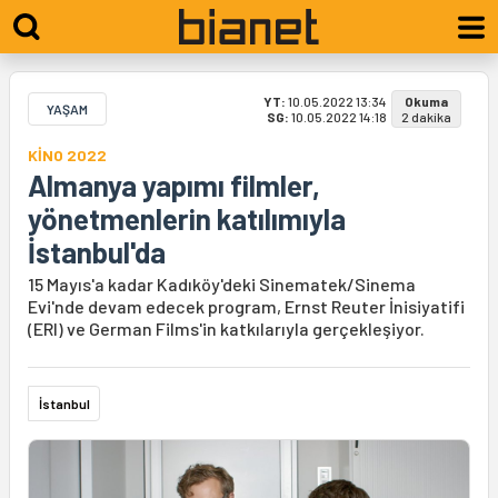
YT:
10.05.2022 13:34
Okuma
YAŞAM
SG:
10.05.2022 14:18
2 dakika
KİNO 2022
Almanya yapımı filmler,
yönetmenlerin katılımıyla
İstanbul'da
15 Mayıs'a kadar Kadıköy'deki Sinematek/Sinema
Evi'nde devam edecek program, Ernst Reuter İnisiyatifi
(ERI) ve German Films'in katkılarıyla gerçekleşiyor.
İstanbul