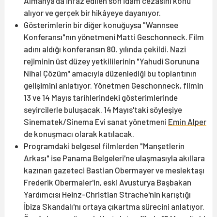
Almanya'da infaz edilen son idam cezasını konu
alıyor ve gerçek bir hikâyeye dayanıyor.
Gösterimlerin bir diğer konuğuysa "Wannsee
Konferansı"nın yönetmeni Matti Geschonneck. Film
adını aldığı konferansın 80. yılında çekildi. Nazi
rejiminin üst düzey yetkililerinin "Yahudi Sorununa
Nihai Çözüm" amacıyla düzenlediği bu toplantının
gelişimini anlatıyor. Yönetmen Geschonneck, filmin
13 ve 14 Mayıs tarihlerindeki gösterimlerinde
seyircilerle buluşacak. 14 Mayıs'taki söyleşiye
Sinematek/Sinema Evi sanat yönetmeni
Emin Alper
de konuşmacı olarak katılacak.
Programdaki belgesel filmlerden "Manşetlerin
Arkası" ise Panama Belgeleri'ne ulaşmasıyla akıllara
kazınan gazeteci Bastian Obermayer ve meslektaşı
Frederik Obermaier'in, eski Avusturya Başbakan
Yardımcısı Heinz-Christian Strache'nin karıştığı
İbiza Skandalı'nı ortaya çıkartma sürecini anlatıyor.