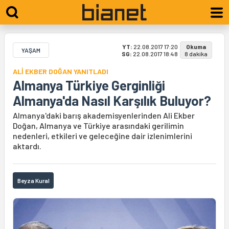
YT:
22.08.2017 17:20
Okuma
YAŞAM
SG:
22.08.2017 18:48
8 dakika
ALİ EKBER DOĞAN YANITLADI
Almanya Türkiye Gerginliği
Almanya'da Nasıl Karşılık Buluyor?
Almanya'daki barış akademisyenlerinden Ali Ekber
Doğan, Almanya ve Türkiye arasındaki gerilimin
nedenleri, etkileri ve geleceğine dair izlenimlerini
aktardı.
Beyza Kural