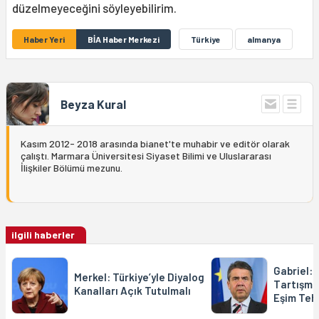
düzelmeyeceğini söyleyebilirim.
Haber Yeri
BİA Haber Merkezi
Türkiye
almanya
Beyza Kural
Kasım 2012- 2018 arasında bianet'te muhabir ve editör olarak
çalıştı. Marmara Üniversitesi Siyaset Bilimi ve Uluslararası
İlişkiler Bölümü mezunu.
ilgili haberler
Gabriel: 
Merkel: Türkiye’yle Diyalog
Tartışma
Kanalları Açık Tutulmalı
Eşim Tehd