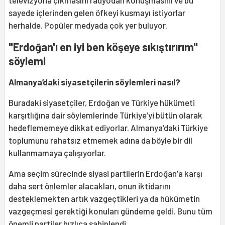
televizyona çıkmasını radyodan konuşmasını ve bu
sayede içlerinden gelen öfkeyi kusmayı istiyorlar
herhalde. Popüler medyada çok yer buluyor.
"Erdoğan'ı en iyi ben köşeye sıkıştırırım"
söylemi
Almanya’daki siyasetçilerin söylemleri nasıl?
Buradaki siyasetçiler, Erdoğan ve Türkiye hükümeti
karşıtlığına dair söylemlerinde Türkiye’yi bütün olarak
hedeflememeye dikkat ediyorlar. Almanya’daki Türkiye
toplumunu rahatsız etmemek adına da böyle bir dil
kullanmamaya çalışıyorlar.
Ama seçim sürecinde siyasi partilerin Erdoğan’a karşı
daha sert önlemler alacakları, onun iktidarını
desteklemekten artık vazgeçtikleri ya da hükümetin
vazgeçmesi gerektiği konuları gündeme geldi. Bunu tüm
önemli partiler hızlıca sahiplendi.