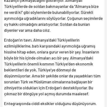
kazançlı çıkmayacağını gösteriyor. Almanyalı
Türkiyelilerde de soldan bakmayanlar da “Almanya bize
ne verdi ki” gibi söylemlerde bulunabiliyorlar. Sürekli
ayrımcılığa uğradıklarını söylüyorlar. Çoğunun seçimlerde
oy hakkı olmadığını anlatıyorlar. Soldan da bunları
diyenler var ama daha cılız.
Erdoğan’ın tavrı, Almanya’daki Türkiyelilerin
ezilmişliklerine, batı karşısındaki ayrımcılığa uğramış
hissine hitap eden, onlara gurur veren bir şey. İnsanların
böyle bir his içinde olmaları acı bir şey. Almanya'daki
Türkiyelilerin önemli kısmının Türkiye’den ekonomik
beklentileri de yok, Türkiye’ye dönmeyi de
düşünmüyorlar. Ama bir şekilde onlar da yaşadıkları tüm
sorunları Türk ve Müslüman olmalarına bağlayan bir
zihniyette oldukları için Erdoğan’ı destekliyorlar. Bu
çıkmaz bir döngüye yol açmış durumda maalesef.
Entegrasyonda ciddi eksikler olduğunu düşünüyorum.