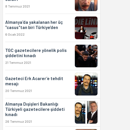
8 Temmuz 2021
Almanya'da yakalanan her üç
"casus"tan biri Türkiye'den
6 Ocak 2022
TGC gazetecilere yönelik polis
şiddetini kınadı
21 Temmuz 2021
Gazeteci Erk Acarer’e tehdit
mesajı
20 Temmuz 2021
Almanya Dışişleri Bakanlığı
Türkiyeli gazetecilere şiddeti
kınadı
26 Temmuz 2021