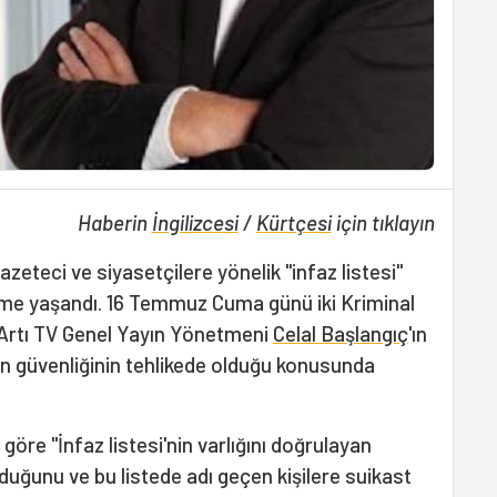
Haberin
İngilizcesi
/
Kürtçesi
için tıklayın
zeteci ve siyasetçilere yönelik "infaz listesi"
gelişme yaşandı. 16 Temmuz Cuma günü iki Kriminal
e Artı TV Genel Yayın Yönetmeni
Celal Başlangıç
'ın
an güvenliğinin tehlikede olduğu konusunda
göre "İnfaz listesi'nin varlığını doğrulayan
lunduğunu ve bu listede adı geçen kişilere suikast