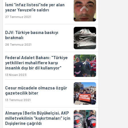
İsmi “infaz listesi”nde yer alan
yazar Yavuzel’e saldırı
27 Temmuz 2021
DJV: Türkiye basına baskıyı
bırakmalı
26 Temmuz 2021
Federal Adalet Bakanı: "Türkiye
yetkilileri muhaliflere karşı
insanlık dışı bir dil kullanıyor"
13 Nisan 2023
Cesur mücadele olmazsa özgür
gazetecilik biter
13 Temmuz 2021
Almanya | Berlin Büyükelçisi, AKP
milletvekilinin "kışkırtmaları" için
Dışişlerine çağrıldı