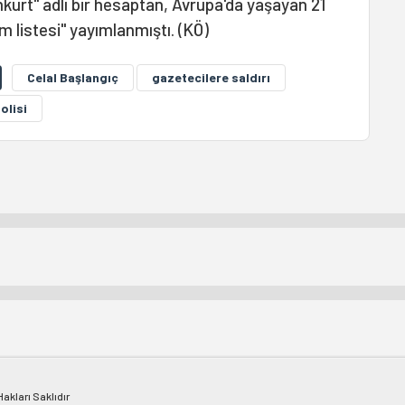
kurt" adlı bir hesaptan, Avrupa'da yaşayan 21
lüm listesi" yayımlanmıştı. (KÖ)
Celal Başlangıç
gazetecilere saldırı
olisi
kları Saklıdır