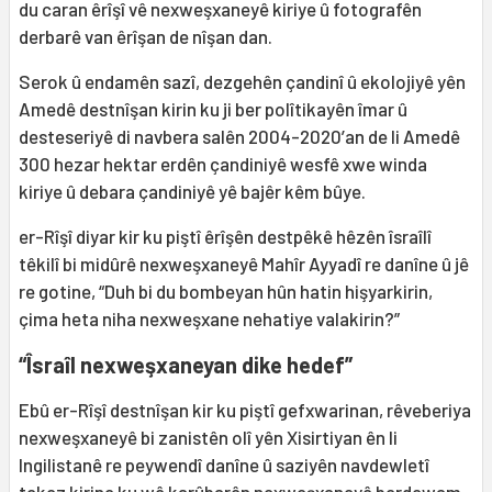
du caran êrîşî vê nexweşxaneyê kiriye û fotografên
derbarê van êrîşan de nîşan dan.
Serok û endamên sazî, dezgehên çandinî û ekolojiyê yên
Amedê destnîşan kirin ku ji ber polîtikayên îmar û
desteseriyê di navbera salên 2004-2020’an de li Amedê
300 hezar hektar erdên çandiniyê wesfê xwe winda
kiriye û debara çandiniyê yê bajêr kêm bûye.
er-Rîşî diyar kir ku piştî êrîşên destpêkê hêzên îsraîlî
têkilî bi midûrê nexweşxaneyê Mahîr Ayyadî re danîne û jê
re gotine, “Duh bi du bombeyan hûn hatin hişyarkirin,
çima heta niha nexweşxane nehatiye valakirin?”
“Îsraîl nexweşxaneyan dike hedef”
Ebû er-Rîşî destnîşan kir ku piştî gefxwarinan, rêveberiya
nexweşxaneyê bi zanistên olî yên Xisirtiyan ên li
Ingilistanê re peywendî danîne û saziyên navdewletî
tekez kirine ku wê karûbarên nexweşxaneyê berdewam