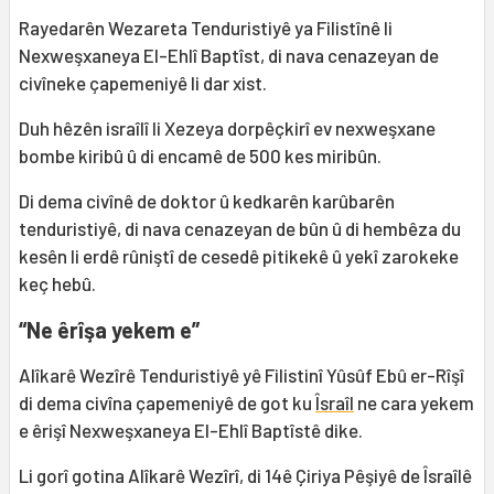
Rayedarên Wezareta Tenduristiyê ya Filistînê li
Nexweşxaneya El-Ehlî Baptîst, di nava cenazeyan de
civîneke çapemeniyê li dar xist.
Duh hêzên israîlî li Xezeya dorpêçkirî ev nexweşxane
bombe kiribû û di encamê de 500 kes miribûn.
Di dema civînê de doktor û kedkarên karûbarên
tenduristiyê, di nava cenazeyan de bûn û di hembêza du
kesên li erdê rûniştî de cesedê pitikekê û yekî zarokeke
keç hebû.
“Ne êrîşa yekem e”
Alîkarê Wezîrê Tenduristiyê yê Filistinî Yûsûf Ebû er-Rîşî
di dema civîna çapemeniyê de got ku
Îsraîl
ne cara yekem
e êrişî Nexweşxaneya El-Ehlî Baptîstê dike.
Li gorî gotina Alîkarê Wezîrî, di 14ê Çiriya Pêşiyê de Îsraîlê