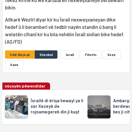
bikin.
Alîkarê Wezîrî diyar kir ku Îsraîl nexweşxaneyan dike
hedef û li beramberî vê tedbîr nayên standin û bang li
welatên cîhanî kir ku bila nehêlin Îsraîl sivîlan bike hedef.
(AS/FD)
Cihê Nûçeyê
Stenbol
îsraîl
Filistîn
Xeze
Xaze
nûçeyên pêwendîdar
Îsraîlê di êrîşa hewayî ya li
Ambargoy
ser Xezeyê de
berdewam
rojnamegerek din jî kuşt
kes ji ci