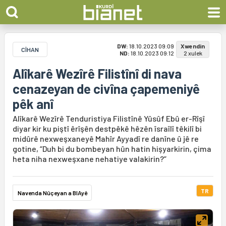
DW:
18.10.2023 09:09
Xwendin
CÎHAN
ND:
18.10.2023 09:12
2 xulek
Alîkarê Wezîrê Filistînî di nava
cenazeyan de civîna çapemeniyê
pêk anî
Alîkarê Wezîrê Tenduristiya Filistînê Yûsûf Ebû er-Rîşî
diyar kir ku piştî êrîşên destpêkê hêzên îsraîlî têkilî bi
midûrê nexweşxaneyê Mahîr Ayyadî re danîne û jê re
gotine, “Duh bi du bombeyan hûn hatin hişyarkirin, çima
heta niha nexweşxane nehatiye valakirin?”
TR
Navenda Nûçeyan a BIAyê