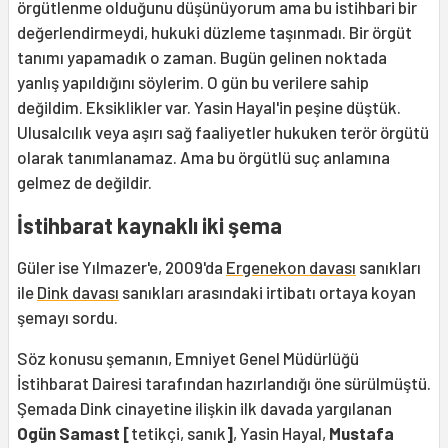
örgütlenme olduğunu düşünüyorum ama bu istihbari bir
değerlendirmeydi, hukuki düzleme taşınmadı. Bir örgüt
tanımı yapamadık o zaman. Bugün gelinen noktada
yanlış yapıldığını söylerim. O gün bu verilere sahip
değildim. Eksiklikler var. Yasin Hayal'in peşine düştük.
Ulusalcılık veya aşırı sağ faaliyetler hukuken terör örgütü
olarak tanımlanamaz. Ama bu örgütlü suç anlamına
gelmez de değildir.
İstihbarat kaynaklı iki şema
Güler ise Yılmazer'e, 2009'da
Ergenekon davası
sanıkları
ile
Dink davası
sanıkları arasındaki irtibatı ortaya koyan
şemayı sordu.
Söz konusu şemanın, Emniyet Genel Müdürlüğü
İstihbarat Dairesi tarafından hazırlandığı öne sürülmüştü.
Şemada Dink cinayetine ilişkin ilk davada yargılanan
Ogün Samast [
tetikçi, sanık
]
, Yasin Hayal,
Mustafa