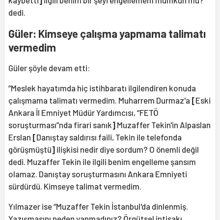
kaybetti
]
ilgili benim bir şeyi engellemem mümkün mü?”
dedi.
Güler: Kimseye çalışma yapmama talimatı
vermedim
Güler şöyle devam etti:
“Meslek hayatımda hiç istihbaratı ilgilendiren konuda
çalışmama talimatı vermedim. Muharrem Durmaz'a
[
Eski
Ankara İl Emniyet Müdür Yardımcısı, “FETÖ
soruşturması”nda firari sanık
]
Muzaffer Tekin'in Alpaslan
Erslan
[
Danıştay saldırısı faili, Tekin ile telefonda
görüşmüştü
]
ilişkisi nedir diye sordum? O önemli değil
dedi. Muzaffer Tekin ile ilgili benim engelleme şansım
olamaz. Danıştay soruşturmasını Ankara Emniyeti
sürdürdü. Kimseye talimat vermedim.
Yılmazer ise “Muzaffer Tekin İstanbul'da dinlenmiş.
Yazışmasını neden yapmadınız? Örgütsel intisakı