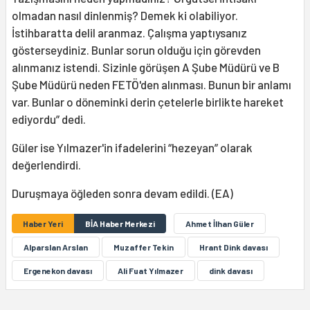
olmadan nasıl dinlenmiş? Demek ki olabiliyor.
İstihbaratta delil aranmaz. Çalışma yaptıysanız
gösterseydiniz. Bunlar sorun olduğu için görevden
alınmanız istendi. Sizinle görüşen A Şube Müdürü ve B
Şube Müdürü neden FETÖ'den alınması. Bunun bir anlamı
var. Bunlar o döneminki derin çetelerle birlikte hareket
ediyordu” dedi.
Güler ise Yılmazer'in ifadelerini “hezeyan” olarak
değerlendirdi.
Duruşmaya öğleden sonra devam edildi. (EA)
Haber Yeri
BİA Haber Merkezi
Ahmet İlhan Güler
Alparslan Arslan
Muzaffer Tekin
Hrant Dink davası
Ergenekon davası
Ali Fuat Yılmazer
dink davası