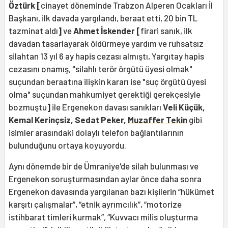
Öztürk [
cinayet döneminde Trabzon Alperen Ocakları İl
Başkanı, ilk davada yargılandı, beraat etti, 20 bin TL
tazminat aldı
]
ve
Ahmet İskender [
firari sanık, ilk
davadan tasarlayarak öldürmeye yardım ve ruhsatsız
silahtan 13 yıl 6 ay hapis cezası almıştı, Yargıtay hapis
cezasını onamış, "silahlı terör örgütü üyesi olmak"
suçundan beraatına ilişkin kararı ise "suç örgütü üyesi
olma" suçundan mahkumiyet gerektiği gerekçesiyle
bozmuştu
]
ile Ergenekon davası sanıkları
Veli Küçük,
Kemal Kerinçsiz, Sedat Peker,
Muzaffer Tekin
gibi
isimler arasındaki dolaylı telefon bağlantılarının
bulunduğunu ortaya koyuyordu.
Aynı dönemde bir de Ümraniye'de silah bulunması ve
Ergenekon soruşturmasından aylar önce daha sonra
Ergenekon davasında yargılanan bazı kişilerin “hükümet
karşıtı çalışmalar”, “etnik ayrımcılık”, “motorize
istihbarat timleri kurmak”, “Kuvvacı milis oluşturma