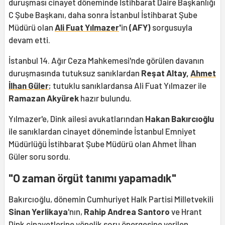
duruşması cinayet döneminde İstihbarat Daire Başkanlığı
C Şube Başkanı, daha sonra İstanbul İstihbarat Şube
Müdürü olan
Ali Fuat Yılmazer
'
in
(AFY)
sorgusuyla
devam etti.
İstanbul 14. Ağır Ceza Mahkemesi'nde görülen davanın
duruşmasında tutuksuz sanıklardan
Reşat Altay,
Ahmet
İlhan Güler
; tutuklu sanıklardansa Ali Fuat Yılmazer ile
Ramazan Akyürek
hazır bulundu.
Yılmazer'e, Dink ailesi avukatlarından
Hakan Bakırcıoğlu
ile sanıklardan cinayet döneminde İstanbul Emniyet
Müdürlüğü İstihbarat Şube Müdürü olan Ahmet İlhan
Güler soru sordu.
"O zaman örgüt tanımı yapamadık"
Bakırcıoğlu, dönemin Cumhuriyet Halk Partisi Milletvekili
Sinan Yerlikaya
'nın,
Rahip Andrea Santoro
ve Hrant
Dink cinayetlerine yönelik soru önergesine verilen