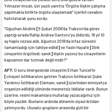
Yılmazer imzalı, üst yazılı yanıtta “Örgüte ilişkin çalışma
yapılmakla birlikte örgüte ulaşılamadı” içerikli cevabını
hatırlatarak şunu sordu:
“Oğuzhan Akdin'e
[
5 Şubat 2006’da Trabzon’da görev
yaptığı sırada Rahip Andrea Santoro'yu öldürdü, 18 yıl 10
ay hapis cezası aldı, Ağustos 2016'da infaz süresini
tamamladığı için tahliye edildi
]
ve Yasin Hayal'e
[
Dink
cinayetini örgütledi, sanık
]
ilişkin yazınız bu cinayetlerin
kapsamını dar tutmak değil midir?”
AFY:
O soru önergesinde cinayetin Erhan Tuncel'in
[
cinayet istihbaratını getiren Trabzon İstihbarat Şube
Yardımcı İstihbarat Elemanı, sanık
]
üzerinden emniyetçe
organize edildiği yönünde mesnetsiz iddialar vardı. Bunun
üzerine, resmi makamlara muhatap yazacağımız için
böyle yazdık. Bunların ardında dönemin siyasi iktidarı
yatmıyordu. Ulusalcı grupların arasında gizli bir