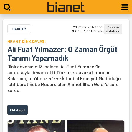
YT:
11.04.2017 13:51
Okuma
HAKLAR
SG:
11.04.2017 16:42
4 dakika
HRANT DİNK DAVASI
Ali Fuat Yılmazer: O Zaman Örgüt
Tanımı Yapamadık
Dink davasının 13. celsesi Ali Fuat Yılmazer'in
sorgusuyla devam etti. Dink ailesi avukatlarından
Bakırcıoğlu, Yılmazer'e ve İstanbul Emniyet Müdürlüğü
İstihbarat Şube Müdürü olan Ahmet İlhan Güler'e soru
sordu.
Elif Akgül