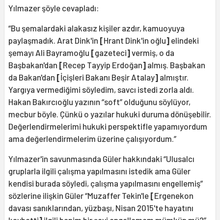
Yılmazer şöyle cevapladı:
“Bu şemalardaki alakasız kişiler azdır, kamuoyuya
paylaşmadık. Arat Dink'in
[
Hrant Dink'in oğlu
]
elindeki
şemayı Ali Bayramoğlu
[
gazeteci
]
vermiş, o da
Başbakan'dan
[
Recep Tayyip Erdoğan
]
almış. Başbakan
da Bakan'dan
[
İçişleri Bakanı Beşir Atalay
]
almıştır.
Yargıya vermediğimi söyledim, savcı istedi zorla aldı.
Hakan Bakırcıoğlu yazının “soft” olduğunu söylüyor,
mecbur böyle. Çünkü o yazılar hukuki duruma dönüşebilir.
Değerlendirmelerimi hukuki perspektifle yapamıyordum
ama değerlendirmelerim üzerine çalışıyordum.”
Yılmazer'in savunmasında Güler hakkındaki “Ulusalcı
gruplarla ilgili çalışma yapılmasını istedik ama Güler
kendisi burada söyledi, çalışma yapılmasını engellemiş”
sözlerine ilişkin Güler “Muzaffer Tekin'le
[
Ergenekon
davası sanıklarından, yüzbaşı, Nisan 2015'te hayatını