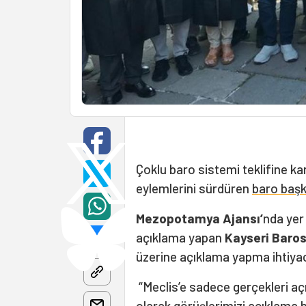
Çoklu baro sistemi teklifine k
eylemlerini sürdüren
baro başk
Mezopotamya Ajansı’
nda yer
açıklama yapan
Kayseri Baros
üzerine açıklama yapma ihtiyacı
“Meclis’e sadece gerçekleri aç
olarak görüşlerimizi açıklama h