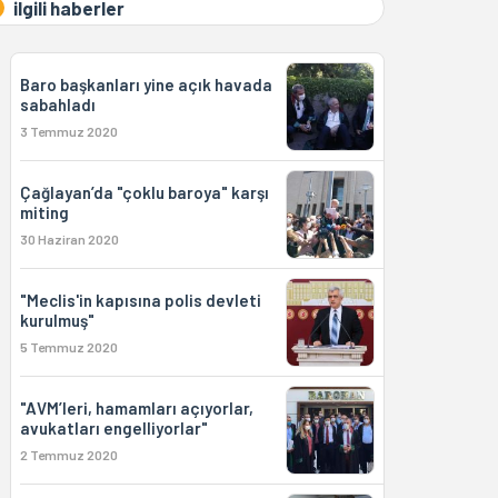
ilgili haberler
Baro başkanları yine açık havada
sabahladı
3 Temmuz 2020
Çağlayan’da "çoklu baroya" karşı
miting
30 Haziran 2020
"Meclis'in kapısına polis devleti
kurulmuş"
5 Temmuz 2020
"AVM’leri, hamamları açıyorlar,
avukatları engelliyorlar"
2 Temmuz 2020