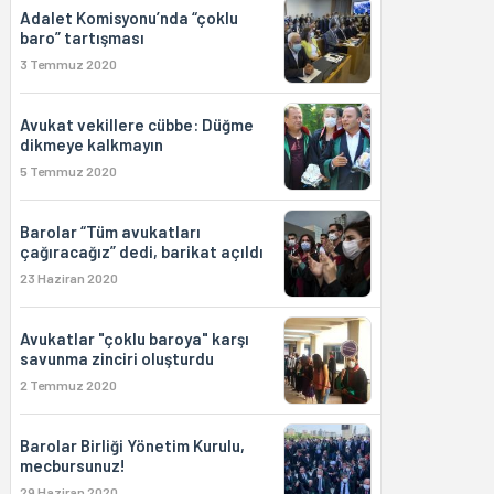
Adalet Komisyonu’nda “çoklu
baro” tartışması
3 Temmuz 2020
Avukat vekillere cübbe: Düğme
dikmeye kalkmayın
5 Temmuz 2020
Barolar “Tüm avukatları
çağıracağız” dedi, barikat açıldı
23 Haziran 2020
Avukatlar "çoklu baroya" karşı
savunma zinciri oluşturdu
2 Temmuz 2020
Barolar Birliği Yönetim Kurulu,
mecbursunuz!
29 Haziran 2020