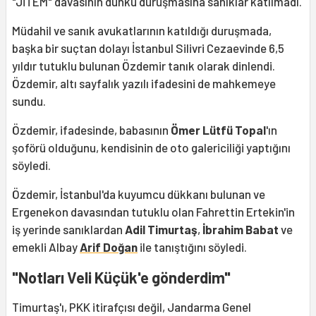
"JİTEM" davasının dünkü duruşmasına sanıklar katılmadı.
Müdahil ve sanık avukatlarının katıldığı duruşmada,
başka bir suçtan dolayı İstanbul Silivri Cezaevinde 6,5
yıldır tutuklu bulunan Özdemir tanık olarak dinlendi.
Özdemir, altı sayfalık yazılı ifadesini de mahkemeye
sundu.
Özdemir, ifadesinde, babasının
Ömer Lütfü Topal
'ın
şoförü olduğunu, kendisinin de oto galericiliği yaptığını
söyledi.
Özdemir, İstanbul'da kuyumcu dükkanı bulunan ve
Ergenekon davasından tutuklu olan Fahrettin Ertekin'in
iş yerinde sanıklardan
Adil Timurtaş
,
İbrahim Babat
ve
emekli Albay
Arif Doğan
ile tanıştığını söyledi.
"Notları Veli Küçük'e gönderdim"
Timurtaş'ı, PKK itirafçısı değil, Jandarma Genel