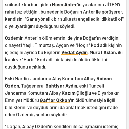
suikaste kurban giden
Musa Anter
'in yazılarının JİTEM'i
rahatsız ettiğini, bu nedenle Doğan'ın Anter ile görüşerek
kendisini "Sana yönelik bir suikastı engelledik, dikkatli ol"
diye uyardığını duyduğunu söyledi.
Özdemir, Anter'in ölüm emrini de yine Doğan'ın verdiğini,
cinayeti Yeşil, Timurtaş, Aygan ve "Hogır" kod adlı kişinin
işlediğini ayrıca bu kişilerin
Vedat Aydın
,
Murat Aslan
, iki
İranlı ve "Harbi" kod adlı bir kişiyi de öldürdüklerini
duyduğunu açıkladı.
Eski Mardin Jandarma Alay Komutanı Albay
Rıdvan
Özden
, Tuğgeneral
Bahtiyar Aydın
, eski Tunceli
Jandarma Komutanı Albay
Kazım Çiloğlu
ve Diyarbakır
Emniyet Müdürü
Gaffar Okkan
'ın öldürülmesiyle ilgili
bildiklerini ve duyduklarını da anlatmak istediğini ifade
eden Özdemir, şunları söyledi:
"Doğan, Albay Özden'in kendileri ile çalışmasını istemiş.