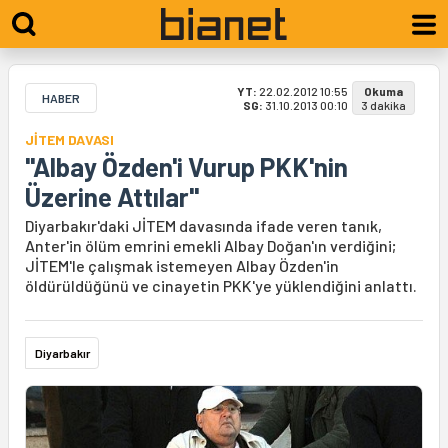
YT:
22.02.2012 10:55
Okuma
HABER
SG:
31.10.2013 00:10
3 dakika
JİTEM DAVASI
"Albay Özden'i Vurup PKK'nin
Üzerine Attılar"
Diyarbakır'daki JİTEM davasında ifade veren tanık,
Anter'in ölüm emrini emekli Albay Doğan'ın verdiğini;
JİTEM'le çalışmak istemeyen Albay Özden'in
öldürüldüğünü ve cinayetin PKK'ye yüklendiğini anlattı.
Diyarbakır