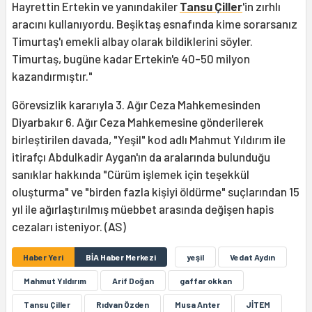
Hayrettin Ertekin ve yanındakiler
Tansu Çiller
'in zırhlı
aracını kullanıyordu. Beşiktaş esnafında kime sorarsanız
Timurtaş'ı emekli albay olarak bildiklerini söyler.
Timurtaş, bugüne kadar Ertekin'e 40-50 milyon
kazandırmıştır."
Görevsizlik kararıyla 3. Ağır Ceza Mahkemesinden
Diyarbakır 6. Ağır Ceza Mahkemesine gönderilerek
birleştirilen davada, "Yeşil" kod adlı Mahmut Yıldırım ile
itirafçı Abdulkadir Aygan'ın da aralarında bulunduğu
sanıklar hakkında "Cürüm işlemek için teşekkül
oluşturma" ve "birden fazla kişiyi öldürme" suçlarından 15
yıl ile ağırlaştırılmış müebbet arasında değişen hapis
cezaları isteniyor. (AS)
Haber Yeri
BİA Haber Merkezi
yeşil
Vedat Aydın
Mahmut Yıldırım
Arif Doğan
gaffar okkan
Tansu Çiller
Rıdvan Özden
Musa Anter
JİTEM