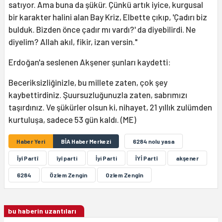
satıyor. Ama buna da şükür. Çünkü artık iyice, kurgusal
bir karakter halini alan Bay Kriz, Elbette çıkıp, 'Çadırı biz
bulduk. Bizden önce çadır mı vardı?' da diyebilirdi. Ne
diyelim? Allah akıl, fikir, izan versin."
Erdoğan'a seslenen Akşener şunları kaydetti:
Beceriksizliğinizle, bu millete zaten, çok şey
kaybettirdiniz. Şuursuzluğunuzla zaten, sabrımızı
taşırdınız. Ve şükürler olsun ki, nihayet, 21 yıllık zulümden
kurtuluşa, sadece 53 gün kaldı. (ME)
Haber Yeri
BİA Haber Merkezi
6284 nolu yasa
Îyî Partî
îyî parti
İyi Parti
İYİ Partî
akşener
6284
Özlem Zengin
Ozlem Zengîn
bu haberin uzantıları