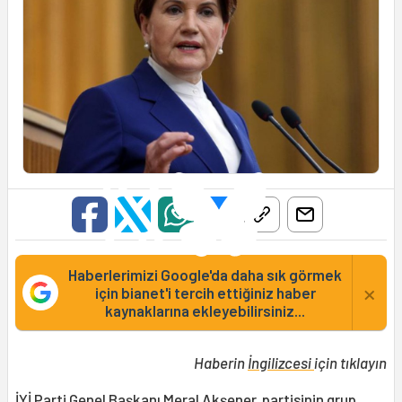
Haberlerimizi Google'da daha sık görmek
×
için bianet'i tercih ettiğiniz haber
kaynaklarına ekleyebilirsiniz...
Haberin
İngilizcesi
için tıklayın
İYİ Parti
Genel Başkanı Meral
Akşener
, partisinin grup