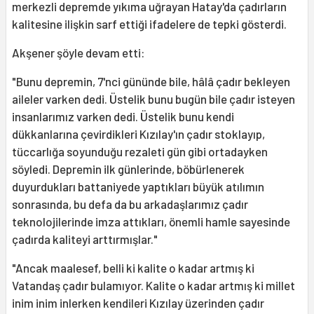
merkezli depremde yıkıma uğrayan Hatay'da çadırların
kalitesine ilişkin sarf ettiği ifadelere de tepki gösterdi.
Akşener şöyle devam etti:
"Bunu depremin, 7'nci gününde bile, hâlâ çadır bekleyen
aileler varken dedi. Üstelik bunu bugün bile çadır isteyen
insanlarımız varken dedi. Üstelik bunu kendi
dükkanlarına çevirdikleri Kızılay'ın çadır stoklayıp,
tüccarlığa soyunduğu rezaleti gün gibi ortadayken
söyledi. Depremin ilk günlerinde, böbürlenerek
duyurdukları battaniyede yaptıkları büyük atılımın
sonrasında, bu defa da bu arkadaşlarımız çadır
teknolojilerinde imza attıkları, önemli hamle sayesinde
çadırda kaliteyi arttırmışlar."
"Ancak maalesef, belli ki kalite o kadar artmış ki
Vatandaş çadır bulamıyor. Kalite o kadar artmış ki millet
inim inim inlerken kendileri Kızılay üzerinden çadır