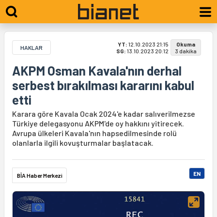
YT:
12.10.2023 21:15
Okuma
HAKLAR
SG:
13.10.2023 20:12
3 dakika
AKPM Osman Kavala'nın derhal
serbest bırakılması kararını kabul
etti
Karara göre Kavala Ocak 2024'e kadar salıverilmezse
Türkiye delegasyonu AKPM'de oy hakkını yitirecek.
Avrupa ülkeleri Kavala'nın hapsedilmesinde rolü
olanlarla ilgili kovuşturmalar başlatacak.
EN
BİA Haber Merkezi