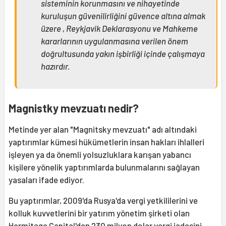
sisteminin korunmasını ve nihayetinde
kuruluşun güvenilirliğini güvence altına almak
üzere , Reykjavik Deklarasyonu ve Mahkeme
kararlarının uygulanmasına verilen önem
doğrultusunda yakın işbirliği içinde çalışmaya
hazırdır.
Magnistky mevzuatı nedir?
Metinde yer alan "Magnitsky mevzuatı" adı altındaki
yaptırımlar kümesi hükümetlerin insan hakları ihlalleri
işleyen ya da önemli yolsuzluklara karışan yabancı
kişilere yönelik yaptırımlarda bulunmalarını sağlayan
yasaları ifade ediyor.
Bu yaptırımlar, 2009'da Rusya'da vergi yetkililerini ve
kolluk kuvvetlerini bir yatırım yönetim şirketi olan
Hermitage Capital'den 230 milyon dolar vergi iadesini