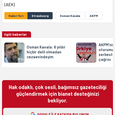
(AEK)
Haber Yeri
Strasbourg
Osman Kavala
AKPM
ilgili haberler
AKPM’nin 
Osman Kavala: 6 yıldır
oturumun
hiçbir delil olmadan
serbest b
cezaevindeyim
çağrısı
Hak odaklı, çok sesli, bağımsız gazeteciliği
güçlendirmek için bianet desteğinizi
bekliyor.
GOOGLE ILE KATKIDA BULUNUN