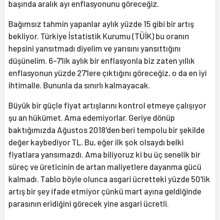
başında aralık ayı enflasyonunu göreceğiz.
Bağımsız tahmin yapanlar aylık yüzde 15 gibi bir artış
bekliyor. Türkiye İstatistik Kurumu (TÜİK) bu oranın
hepsini yansıtmadı diyelim ve yarısını yansıttığını
düşünelim. 6-7'lik aylık bir enflasyonla biz zaten yıllık
enflasyonun yüzde 27'lere çıktığını göreceğiz, o da en iyi
ihtimalle. Bununla da sınırlı kalmayacak.
Büyük bir güçle fiyat artışlarını kontrol etmeye çalışıyor
şu an hükümet. Ama edemiyorlar. Geriye dönüp
baktığımızda Ağustos 2018'den beri tempolu bir şekilde
değer kaybediyor TL. Bu, eğer ilk şok olsaydı belki
fiyatlara yansımazdı. Ama biliyoruz ki bu üç senelik bir
süreç ve üreticinin de artan maliyetlere dayanma gücü
kalmadı. Tablo böyle olunca asgari ücretteki yüzde 50'lik
artış bir şey ifade etmiyor çünkü mart ayına geldiğinde
parasının eridiğini görecek yine asgari ücretli.