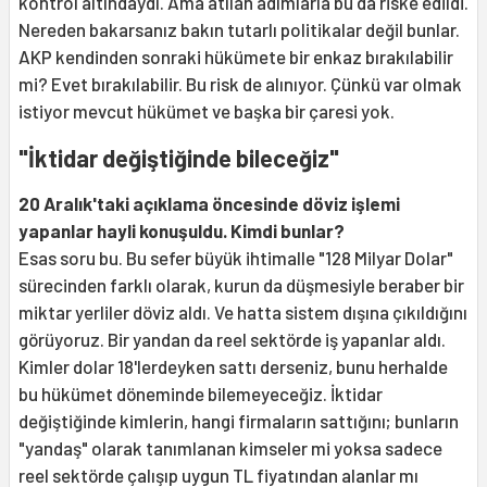
kontrol altındaydı. Ama atılan adımlarla bu da riske edildi.
Nereden bakarsanız bakın tutarlı politikalar değil bunlar.
AKP kendinden sonraki hükümete bir enkaz bırakılabilir
mi? Evet bırakılabilir. Bu risk de alınıyor. Çünkü var olmak
istiyor mevcut hükümet ve başka bir çaresi yok.
"İktidar değiştiğinde bileceğiz"
20 Aralık'taki açıklama öncesinde döviz işlemi
yapanlar hayli konuşuldu. Kimdi bunlar?
Esas soru bu. Bu sefer büyük ihtimalle "128 Milyar Dolar"
sürecinden farklı olarak, kurun da düşmesiyle beraber bir
miktar yerliler döviz aldı. Ve hatta sistem dışına çıkıldığını
görüyoruz. Bir yandan da reel sektörde iş yapanlar aldı.
Kimler dolar 18'lerdeyken sattı derseniz, bunu herhalde
bu hükümet döneminde bilemeyeceğiz. İktidar
değiştiğinde kimlerin, hangi firmaların sattığını; bunların
"yandaş" olarak tanımlanan kimseler mi yoksa sadece
reel sektörde çalışıp uygun TL fiyatından alanlar mı