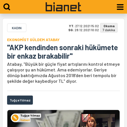
YT:
27.12.2021 15:02
Okuma
KADIN
SG:
28.12.2021 10:02
7 dakika
EKONOMİST GÜLDEM ATABAY
"AKP kendinden sonraki hükümete
bir enkaz bırakabilir"
Atabay, "Büyük bir güçle fiyat artışlarını kontrol etmeye
çalışıyor şu an hükümet. Ama edemiyorlar. Geriye
dönüp baktığımızda Ağustos 2018'den beri tempolu bir
şekilde değer kaybediyor TL" diyor.
Tuğçe Yılmaz