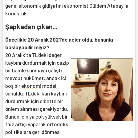
genel ekonomik gidişatını ekonomist
Güldem Atabay
'la
konuştuk.
Şapkadan çıkan...
Öncelikle 20 Aralık 2021'de neler oldu, bununla
başlayabilir miyiz?
20 Aralık'ta TL'deki değer
kaybını durdurmak için cazip
bir hamle sunmaya çalıştı
mevcut hükümet; ancak içi
boş bir
ekonomi
modeli
sunuldu. TL'deki kan kaybını
durdurmak için elbette bir
önlem alınması gerekiyordu.
Bunun için ya çok yüksek bir
faiz artışı yaparak ortodoks
politikalara geri dönmesi