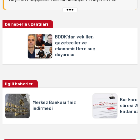
bu haberin uzantıları
BDDK’dan vekiller,
gazeteciler ve
ekonomistlere suç
duyurusu
ilgili haberler
Kur koru
Merkez Bankası faiz
süresi 2
indirmedi
kadar uza