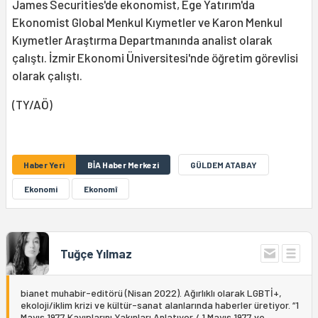
James Securities'de ekonomist, Ege Yatırım'da
Ekonomist Global Menkul Kıymetler ve Karon Menkul
Kıymetler Araştırma Departmanında analist olarak
çalıştı. İzmir Ekonomi Üniversitesi'nde öğretim görevlisi
olarak çalıştı.
(TY/AÖ)
Haber Yeri
BİA Haber Merkezi
GÜLDEM ATABAY
Ekonomi
Ekonomî
Tuğçe Yılmaz
bianet muhabir-editörü (Nisan 2022). Ağırlıklı olarak LGBTİ+,
ekoloji/iklim krizi ve kültür-sanat alanlarında haberler üretiyor. “1
Mayıs 1977 Kayıplarını Yakınları Anlatıyor / 1 Mayıs 1977 ve...