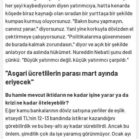
her şeyi kaybediyorum diyen yatırımcıya, hatta kenarda
köşede biraz kaynağı olan sıradan bir yurttaşa bir şekilde
kumpas kurmuş oluyorsunuz. "Bakın bunu yapmayın,
canınız yanar," diyorsunuz. Yani yine korkuyla dövizden el
çektirmeye çalışıyorsunuz. "Politikalarıma güvenmesen
de burada kalmak zorundasın," diyor ve açık bir şekilde
anlatıyor da aslında hükümet. Nureddin Nebati şunu dedi
çünkü: "Büyük yatırımcı değil, küçük yatırımcı çarpıldı."
"Asgari ücretlilerin parası mart ayında
eriyecek"
Bu hamle mevcut iktidarın ne kadar işine yarar ya da
krizi ne kadar öteleyebilir?
Eğer kamu bankalarının döviz satışına yerliler de eşlik
etseydi TL'nin 12-13 bandında istikrar kazandığını
görebilirdik ve bu beş-altı ay kadar sürebilirdi. Ancak bu
önlem, şimdilik çok da işe yaramış görünmüyor. Ocak ayı