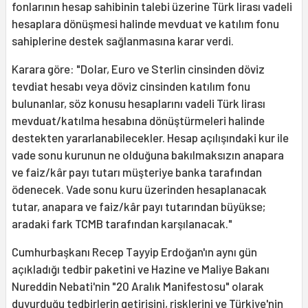
fonlarının hesap sahibinin talebi üzerine Türk lirası vadeli
hesaplara dönüşmesi halinde mevduat ve katılım fonu
sahiplerine destek sağlanmasına karar verdi.
Karara göre: "Dolar, Euro ve Sterlin cinsinden döviz
tevdiat hesabı veya döviz cinsinden katılım fonu
bulunanlar, söz konusu hesaplarını vadeli Türk lirası
mevduat/katılma hesabına dönüştürmeleri halinde
destekten yararlanabilecekler. Hesap açılışındaki kur ile
vade sonu kurunun ne olduğuna bakılmaksızın anapara
ve faiz/kâr payı tutarı müşteriye banka tarafından
ödenecek. Vade sonu kuru üzerinden hesaplanacak
tutar, anapara ve faiz/kâr payı tutarından büyükse;
aradaki fark TCMB tarafından karşılanacak."
Cumhurbaşkanı Recep Tayyip Erdoğan'ın aynı gün
açıkladığı tedbir paketini ve Hazine ve Maliye Bakanı
Nureddin Nebati'nin "20 Aralık Manifestosu" olarak
duyurduğu tedbirlerin getirisini, risklerini ve Türkiye'nin