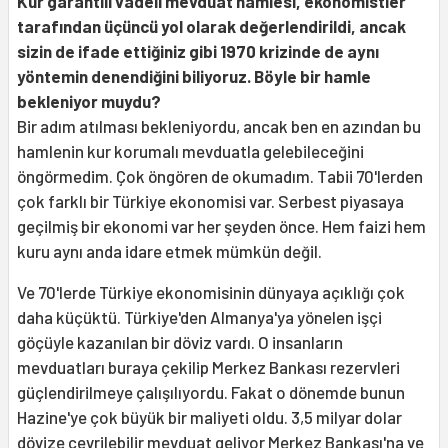
Kur garantili vadeli mevduat hamlesi, ekonomistler
tarafından üçüncü yol olarak değerlendirildi, ancak
sizin de ifade ettiğiniz gibi 1970 krizinde de aynı
yöntemin denendiğini biliyoruz. Böyle bir hamle
bekleniyor muydu?
Bir adım atılması bekleniyordu, ancak ben en azından bu
hamlenin kur korumalı mevduatla gelebileceğini
öngörmedim. Çok öngören de okumadım. Tabii 70'lerden
çok farklı bir Türkiye ekonomisi var. Serbest piyasaya
geçilmiş bir ekonomi var her şeyden önce. Hem faizi hem
kuru aynı anda idare etmek mümkün değil.
Ve 70'lerde Türkiye ekonomisinin dünyaya açıklığı çok
daha küçüktü. Türkiye'den Almanya'ya yönelen işçi
göçüyle kazanılan bir döviz vardı. O insanların
mevduatları buraya çekilip Merkez Bankası rezervleri
güçlendirilmeye çalışılıyordu. Fakat o dönemde bunun
Hazine'ye çok büyük bir maliyeti oldu. 3,5 milyar dolar
dövize çevrilebilir mevduat geliyor Merkez Bankası'na ve