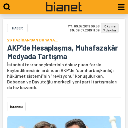
YT:
09.07.2019 09:56
Okuma
HABER
SG:
09.07.2019 11:39
7 dakika
23 HAZİRAN'DAN BU YANA...
AKP'de Hesaplaşma, Muhafazakâr
Medyada Tartışma
İstanbul tekrar seçimlerinin dokuz puan farkla
kaybedilmesinin ardından AKP'de "cumhurbaşkanlığı
hükümet sistemi"nin "revizyonu" konuşulurken,
Babacan ve Davutoğlu merkezli yeni parti tartışmaları
da hız kazandı.
İstanbul