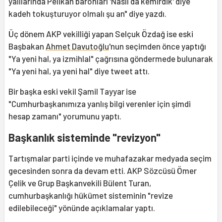
yalılarında Pelikan baronları 'Nasıl da kemirdik' diye
kadeh tokuşturuyor olmalı şu an" diye yazdı.
Üç dönem AKP vekilliği yapan Selçuk Özdağ ise eski
Başbakan
Ahmet Davutoğlu
'nun seçimden önce yaptığı
"Ya yeni hal, ya izmihlal" çağrısına göndermede bulunarak
"Ya yeni hal, ya yeni hal" diye tweet attı.
Bir başka eski vekil Şamil Tayyar ise
"Cumhurbaşkanımıza yanlış bilgi verenler için şimdi
hesap zamanı" yorumunu yaptı.
Başkanlık sisteminde "revizyon"
Tartışmalar parti içinde ve muhafazakar medyada seçim
gecesinden sonra da devam etti. AKP Sözcüsü Ömer
Çelik ve Grup Başkanvekili Bülent Turan,
cumhurbaşkanlığı hükümet sisteminin "revize
edilebileceği" yönünde açıklamalar yaptı.