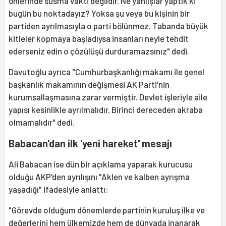
önlerinde susma vakti değildir. Ne yanlışlar yaptık ki
bugün bu noktadayız? Yoksa şu veya bu kişinin bir
partiden ayrılmasıyla o parti bölünmez. Tabanda büyük
kitleler kopmaya başladıysa insanları neyle tehdit
ederseniz edin o çözülüşü durduramazsınız" dedi.
Davutoğlu ayrıca "Cumhurbaşkanlığı makamı ile genel
başkanlık makamının değişmesi AK Parti'nin
kurumsallaşmasına zarar vermiştir. Devlet işleriyle aile
yapısı kesinlikle ayrılmalıdır. Birinci dereceden akraba
olmamalıdır" dedi.
Babacan'dan ilk 'yeni hareket' mesajı
Ali Babacan ise dün bir açıklama yaparak kurucusu
olduğu AKP'den ayrılışını "Aklen ve kalben ayrışma
yaşadığı" ifadesiyle anlattı:
"Görevde olduğum dönemlerde partinin kuruluş ilke ve
değerlerini hem ülkemizde hem de dünyada inanarak