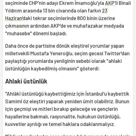
seçiminde CHP'nin adayı Ekrem İmamoğlu'yla
AKP
'li Binali
Yıldırım arasında 13 bin civarında olan farkın
23
Haziran
'daki tekrar seçimlerinde 800 binin üzerine
çıkmasının ardından AKP'de ve muhafazakar medyada
"muhasebe" dönemi başladı.
Daha önce de partisine dönük eleştirel yorumlar yapan
milletvekili Mustafa Yeneroğlu, seçim gecesi Twitter'dan
paylaştığı yorumlarda yenilginin sebebi olarak "ahlaki
üstünlüğün kaybedilmiş olmasını" gösterdi:
Ahlaki üstünlük
"Ahlâkî üstünlüğü kaybettiğimiz için İstanbul'u kaybettik
Samimî öz eleştiri yaparak yeniden ümit olabiliriz. Bunun
için geçmişi ve mitleri bırakıp geleceğe ve gençlerin
hayallerine bakmalı, rasyonalite, hukukun üstünlüğü,
kuvvetler ayrılığı ve temel haklara odaklanmalıyız.