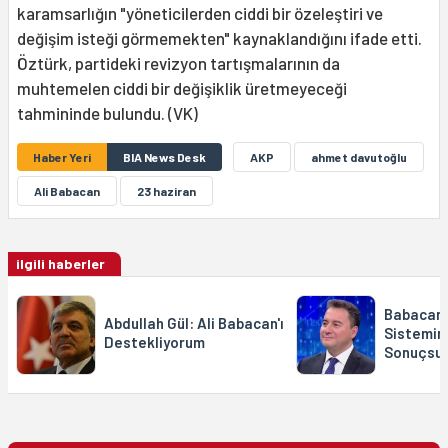
karamsarlığın "yöneticilerden ciddi bir özeleştiri ve
değişim isteği görmemekten" kaynaklandığını ifade etti.
Öztürk, partideki revizyon tartışmalarının da
muhtemelen ciddi bir değişiklik üretmeyeceği
tahmininde bulundu. (VK)
Haber Yeri
BIA News Desk
AKP
ahmet davutoğlu
Ali Babacan
23 haziran
ilgili haberler
Babacan:
Abdullah Gül: Ali Babacan'ı
Sistemini
Destekliyorum
Sonuçsuz