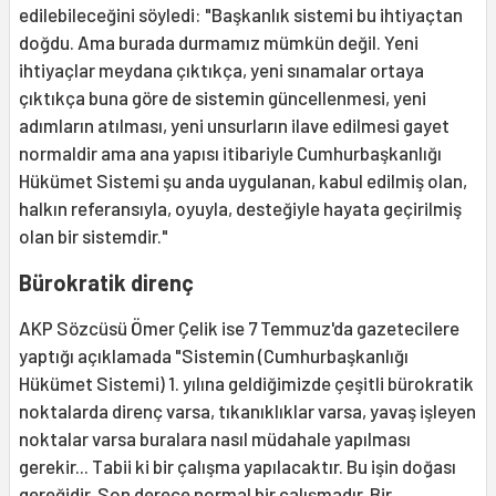
edilebileceğini söyledi: "Başkanlık sistemi bu ihtiyaçtan
doğdu. Ama burada durmamız mümkün değil. Yeni
ihtiyaçlar meydana çıktıkça, yeni sınamalar ortaya
çıktıkça buna göre de sistemin güncellenmesi, yeni
adımların atılması, yeni unsurların ilave edilmesi gayet
normaldir ama ana yapısı itibariyle Cumhurbaşkanlığı
Hükümet Sistemi şu anda uygulanan, kabul edilmiş olan,
halkın referansıyla, oyuyla, desteğiyle hayata geçirilmiş
olan bir sistemdir."
Bürokratik direnç
AKP Sözcüsü Ömer Çelik ise 7 Temmuz'da gazetecilere
yaptığı açıklamada "Sistemin (Cumhurbaşkanlığı
Hükümet Sistemi) 1. yılına geldiğimizde çeşitli bürokratik
noktalarda direnç varsa, tıkanıklıklar varsa, yavaş işleyen
noktalar varsa buralara nasıl müdahale yapılması
gerekir... Tabii ki bir çalışma yapılacaktır. Bu işin doğası
gereğidir. Son derece normal bir çalışmadır. Bir