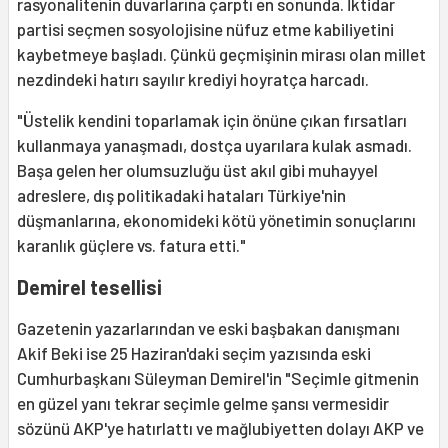
rasyonalitenin duvarlarına çarptı en sonunda. İktidar
partisi seçmen sosyolojisine nüfuz etme kabiliyetini
kaybetmeye başladı. Çünkü geçmişinin mirası olan millet
nezdindeki hatırı sayılır krediyi hoyratça harcadı.
"Üstelik kendini toparlamak için önüne çıkan fırsatları
kullanmaya yanaşmadı, dostça uyarılara kulak asmadı.
Başa gelen her olumsuzluğu üst akıl gibi muhayyel
adreslere, dış politikadaki hataları Türkiye'nin
düşmanlarına, ekonomideki kötü yönetimin sonuçlarını
karanlık güçlere vs. fatura etti."
Demirel tesellisi
Gazetenin yazarlarından ve eski başbakan danışmanı
Akif Beki ise 25 Haziran'daki seçim yazısında eski
Cumhurbaşkanı Süleyman Demirel'in "Seçimle gitmenin
en güzel yanı tekrar seçimle gelme şansı vermesidir
sözünü AKP'ye hatırlattı ve mağlubiyetten dolayı AKP ve