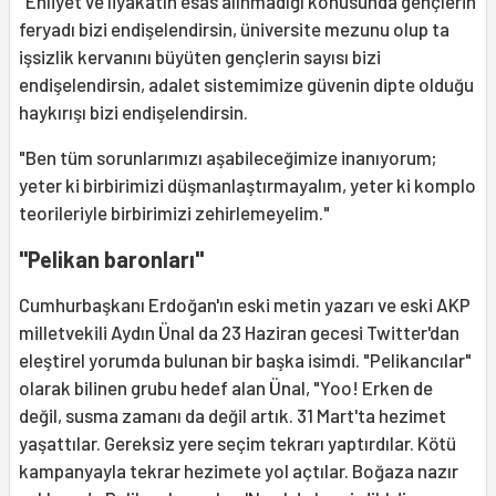
"Ehliyet ve liyakatın esas alınmadığı konusunda gençlerin
feryadı bizi endişelendirsin, üniversite mezunu olup ta
işsizlik kervanını büyüten gençlerin sayısı bizi
endişelendirsin, adalet sistemimize güvenin dipte olduğu
haykırışı bizi endişelendirsin.
"Ben tüm sorunlarımızı aşabileceğimize inanıyorum;
yeter ki birbirimizi düşmanlaştırmayalım, yeter ki komplo
teorileriyle birbirimizi zehirlemeyelim."
"Pelikan baronları"
Cumhurbaşkanı Erdoğan'ın eski metin yazarı ve eski AKP
milletvekili Aydın Ünal da 23 Haziran gecesi Twitter'dan
eleştirel yorumda bulunan bir başka isimdi. "Pelikancılar"
olarak bilinen grubu hedef alan Ünal, "Yoo! Erken de
değil, susma zamanı da değil artık. 31 Mart'ta hezimet
yaşattılar. Gereksiz yere seçim tekrarı yaptırdılar. Kötü
kampanyayla tekrar hezimete yol açtılar. Boğaza nazır