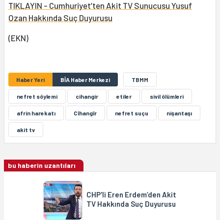
TIKLAYIN - Cumhuriyet’ten Akit TV Sunucusu Yusuf
Ozan Hakkında Suç Duyurusu
(EKN)
Haber Yeri
BİA Haber Merkezi
TBMM
nefret söylemi
cihangir
etiler
sivil ölümleri
afrin harekatı
Cîhangîr
nefret suçu
nişantaşı
akit tv
bu haberin uzantıları
CHP'li Eren Erdem’den Akit
TV Hakkında Suç Duyurusu