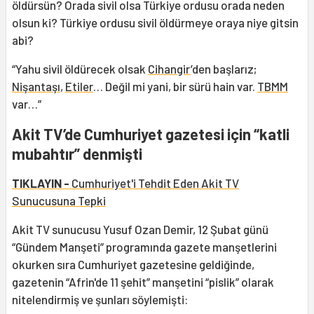
öldürsün? Orada sivil olsa Türkiye ordusu orada neden
olsun ki? Türkiye ordusu sivil öldürmeye oraya niye gitsin
abi?
“Yahu sivil öldürecek olsak
Cihangir
’den başlarız;
Nişantaşı
,
Etiler
… Değil mi yani, bir sürü hain var.
TBMM
var…”
Akit TV’de Cumhuriyet gazetesi için “katli
mubahtır” denmişti
TIKLAYIN -
Cumhuriyet'i Tehdit Eden Akit TV
Sunucusuna Tepki
Akit TV sunucusu Yusuf Ozan Demir, 12 Şubat günü
“Gündem Manşeti” programında gazete manşetlerini
okurken sıra Cumhuriyet gazetesine geldiğinde,
gazetenin “Afrin'de 11 şehit” manşetini “pislik” olarak
nitelendirmiş ve şunları söylemişti: