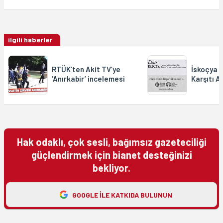
ilgili haberler
RTÜK’ten Akit TV’ye
İskoçya 
‘Anırkabir’ incelemesi
Karşıtı Af
Hak odaklı, çok sesli, bağımsız gazeteciliği
güçlendirmek için bianet desteğinizi
bekliyor.
GOOGLE ILE KATKIDA BULUNUN