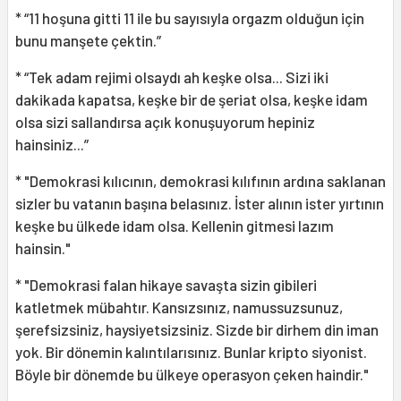
* “11 hoşuna gitti 11 ile bu sayısıyla orgazm olduğun için
bunu manşete çektin.”
* “Tek adam rejimi olsaydı ah keşke olsa... Sizi iki
dakikada kapatsa, keşke bir de şeriat olsa, keşke idam
olsa sizi sallandırsa açık konuşuyorum hepiniz
hainsiniz...”
* "Demokrasi kılıcının, demokrasi kılıfının ardına saklanan
sizler bu vatanın başına belasınız. İster alının ister yırtının
keşke bu ülkede idam olsa. Kellenin gitmesi lazım
hainsin."
* "Demokrasi falan hikaye savaşta sizin gibileri
katletmek mübahtır. Kansızsınız, namussuzsunuz,
şerefsizsiniz, haysiyetsizsiniz. Sizde bir dirhem din iman
yok. Bir dönemin kalıntılarısınız. Bunlar kripto siyonist.
Böyle bir dönemde bu ülkeye operasyon çeken haindir."