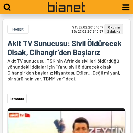
YT:
27.02.2018 10:17
Okuma
HABER
SG:
27.02.2018 10:57
2 dakika
Akit TV Sunucusu: Sivil Öldürecek
Olsak, Cihangir’den Başlarız
Akit TV sunucusu, TSK’nin Afrin’de sivilleri öldürdüğü
yönündeki iddialar için “Yahu sivil öldürecek olsak
Cihangir’den başlarız; Nişantaşı, Etiler… Değil mi yani,
bir sürü hain var. TBMM var” dedi.
İstanbul