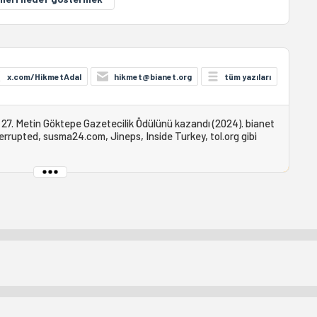
x.com/HikmetAdal
hikmet@bianet.org
tüm yazıları
 27. Metin Göktepe Gazetecilik Ödülünü kazandı (2024). bianet
errupted, susma24.com, Jineps, Inside Turkey, tol.org gibi