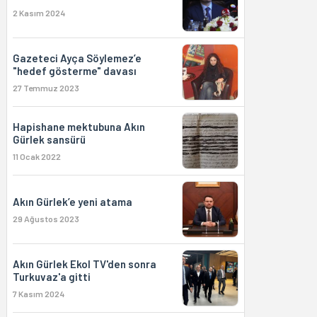
2 Kasım 2024
Gazeteci Ayça Söylemez’e
"hedef gösterme" davası
27 Temmuz 2023
Hapishane mektubuna Akın
Gürlek sansürü
11 Ocak 2022
Akın Gürlek’e yeni atama
29 Ağustos 2023
Akın Gürlek Ekol TV'den sonra
Turkuvaz'a gitti
7 Kasım 2024