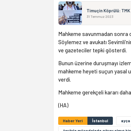
Timuçin Köprülü: TMK 
31 Temmuz 2023
Mahkeme savunmadan sonra du
Söylemez ve avukatı Sevimli’nin 
ve gazeteciler tepki gösterdi.
Bunun üzerine duruşmayı izlemey
mahkeme heyeti suçun yasal uns
verdi.
Mahkeme gerekçeli kararı daha
(HA)
Haber Yeri
İstanbul
ayça
terörle mücadelede görev almış ki