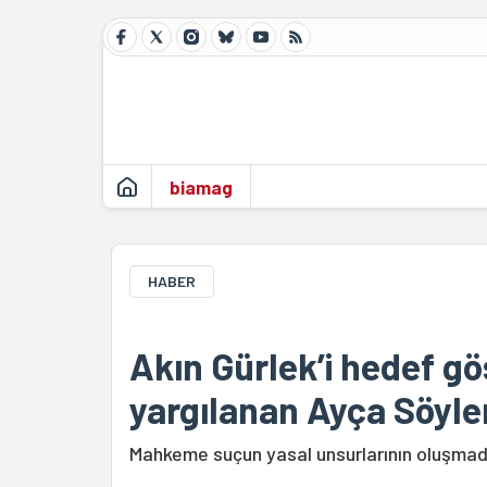
biamag
HABER
Akın Gürlek’i hedef gös
yargılanan Ayça Söyle
Mahkeme suçun yasal unsurlarının oluşmadı