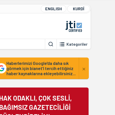
ENGLISH
KURDÎ
Kategoriler
Haberlerimizi Google'da daha sık
×
görmek için bianet'i tercih ettiğiniz
haber kaynaklarına ekleyebilirsiniz...
HAK ODAKLI, ÇOK SESLİ,
BAĞIMSIZ GAZETECİLİĞİ