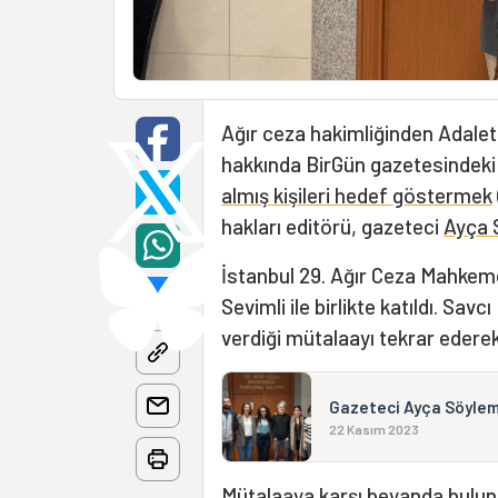
Ağır ceza hakimliğinden Adale
hakkında BirGün gazetesindeki 
almış kişileri hedef göstermek
hakları editörü, gazeteci
Ayça 
İstanbul 29. Ağır Ceza Mahkem
Sevimli ile birlikte katıldı. S
verdiği mütalaayı tekrar ederek
Gazeteci Ayça Söylemez
22 Kasım 2023
Mütalaaya karşı beyanda bulu