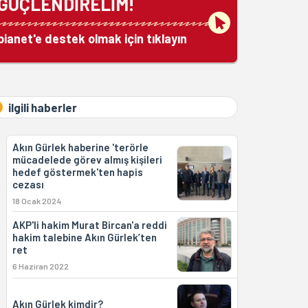
GÜÇLENDİRELİM!
bianet'e destek olmak için tıklayın
ilgili haberler
Akın Gürlek haberine 'terörle
mücadelede görev almış kişileri
hedef göstermek'ten hapis
cezası
18 Ocak 2024
AKP'li hakim Murat Bircan'a reddi
hakim talebine Akın Gürlek’ten
ret
6 Haziran 2022
Akın Gürlek kimdir?