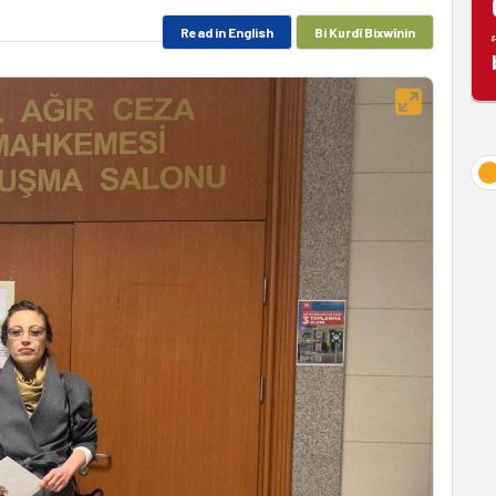
Read in English
Bi Kurdî Bixwînin