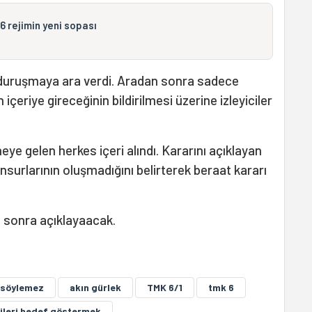
6 rejimin yeni sopası
ruşmaya ara verdi. Aradan sonra sadece
içeriye gireceğinin bildirilmesi üzerine izleyiciler
e gelen herkes içeri alındı. Kararını açıklayan
urlarının oluşmadığını belirterek beraat kararı
 sonra açıklayaacak.
 söylemez
akın gürlek
TMK 6/1
tmk 6
şileri hedef göstermek