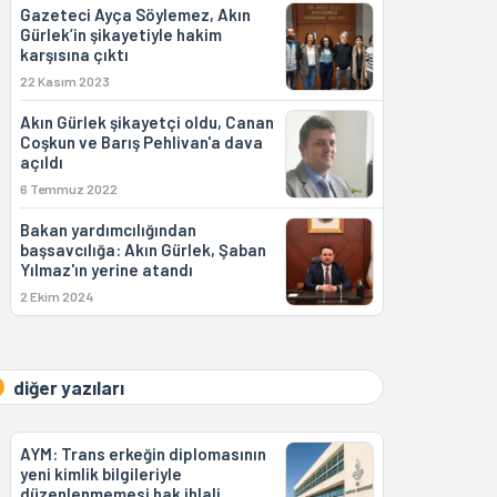
Gazeteci Ayça Söylemez, Akın
Gürlek’in şikayetiyle hakim
karşısına çıktı
22 Kasım 2023
Akın Gürlek şikayetçi oldu, Canan
Coşkun ve Barış Pehlivan'a dava
açıldı
6 Temmuz 2022
Bakan yardımcılığından
başsavcılığa: Akın Gürlek, Şaban
Yılmaz'ın yerine atandı
2 Ekim 2024
diğer yazıları
AYM: Trans erkeğin diplomasının
yeni kimlik bilgileriyle
düzenlenmemesi hak ihlali