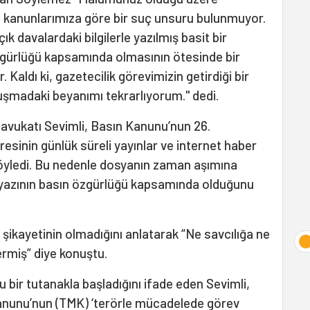
 kanunlarımıza göre bir suç unsuru bulunmuyor.
ık davalardaki bilgilerle yazılmış basit bir
özgürlüğü kapsamında olmasının ötesinde bir
r. Kaldı ki, gazetecilik görevimizin getirdiği bir
ruşmadaki beyanımı tekrarlıyorum." dedi.
avukatı Sevimli, Basın Kanunu’nun 26.
inin günlük süreli yayınlar ve internet haber
 söyledi. Bu nedenle dosyanın zaman aşımına
da yazının basın özgürlüğü kapsamında olduğunu
 şikayetinin olmadığını anlatarak “Ne savcılığa ne
ermiş” diye konuştu.
bir tutanakla başladığını ifade eden Sevimli,
anunu’nun (TMK) ‘terörle mücadelede görev