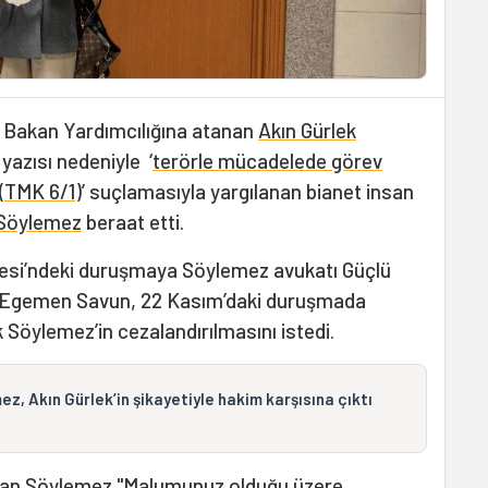
t Bakan Yardımcılığına atanan
Akın Gürlek
yazısı nedeniyle ‘
terörle mücadelede görev
(
TMK 6/1
)’ suçlamasıyla yargılanan bianet insan
Söylemez
beraat etti.
esi’ndeki duruşmaya Söylemez avukatı Güçlü
avcı Egemen Savun, 22 Kasım’daki duruşmada
 Söylemez’in cezalandırılmasını istedi.
, Akın Gürlek’in şikayetiyle hakim karşısına çıktı
nan Söylemez "Malumunuz olduğu üzere