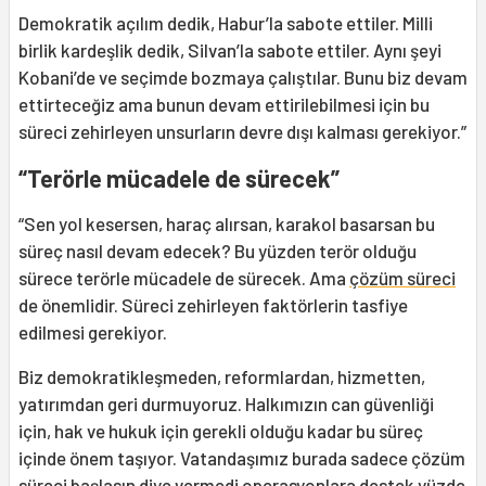
Demokratik açılım dedik, Habur’la sabote ettiler. Milli
birlik kardeşlik dedik, Silvan’la sabote ettiler. Aynı şeyi
Kobani’de ve seçimde bozmaya çalıştılar. Bunu biz devam
ettirteceğiz ama bunun devam ettirilebilmesi için bu
süreci zehirleyen unsurların devre dışı kalması gerekiyor.”
“Terörle mücadele de sürecek”
“Sen yol kesersen, haraç alırsan, karakol basarsan bu
süreç nasıl devam edecek? Bu yüzden terör olduğu
sürece terörle mücadele de sürecek. Ama
çözüm süreci
de önemlidir. Süreci zehirleyen faktörlerin tasfiye
edilmesi gerekiyor.
Biz demokratikleşmeden, reformlardan, hizmetten,
yatırımdan geri durmuyoruz. Halkımızın can güvenliği
için, hak ve hukuk için gerekli olduğu kadar bu süreç
içinde önem taşıyor. Vatandaşımız burada sadece çözüm
süreci başlasın diye vermedi operasyonlara destek yüzde