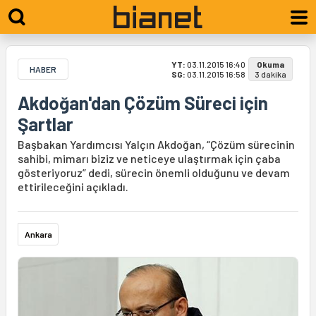
YT:
03.11.2015 16:40
Okuma
HABER
SG:
03.11.2015 16:58
3 dakika
Akdoğan'dan Çözüm Süreci için
Şartlar
Başbakan Yardımcısı Yalçın Akdoğan, “Çözüm sürecinin
sahibi, mimarı biziz ve neticeye ulaştırmak için çaba
gösteriyoruz” dedi, sürecin önemli olduğunu ve devam
ettirileceğini açıkladı.
Ankara