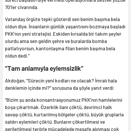
70’ler civarında.
Vatandaş örgüte tepki gösterdi sen benim başıma bela
oldun diye. İnsanların günlük yaşantısını bozmaya başladı
PKK’nın yeni stratejisi. Eskiden kırsalda bir takım şeyler
olurdu ama sen geldin şehre ve buralarda bomba
patlatıyorsun, kantonlaşma filan benim başıma bela
oldun dedi.”
“Tam anlamıyla eylemsizlik”
Akdoğan, “Sürecin yeni kodları ne olacak? İmralı hala
denklemin içinde mi?” sorusuna da şöyle yanıt verdi:
“Bizim şu anda konsantrasyonumuz PKK’nın hamlelerini
boşa çıkartmak. Özerklik ilanı çöktü, devrimci halk
savaşı çöktü, kurtarılmış bölgeler çöktü, büyük gruplarla
saldırı eylemleri çöktü. Bunların çökertilmesi ve
geriletilmesi terörle mücadelede mesafe alınması çok