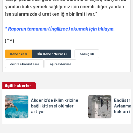
yandan balık yemek sağlığımız için önemli, diğer yandan
ise sularımızdaki üretkenliğin bir limiti var."
* Raporun tamamını (İngilizce) okumak için tıklayın.
(TY)
Haber Yeri
BİA Haber Merkezi
balıkçılık
deniz ekosistemi
aşırı avlanma
ilgili haberler
Akdeniz’de iklim krizine
Endüstriy
bağlı kitlesel ölümler
Avlanma,
artıyor
hakları ih