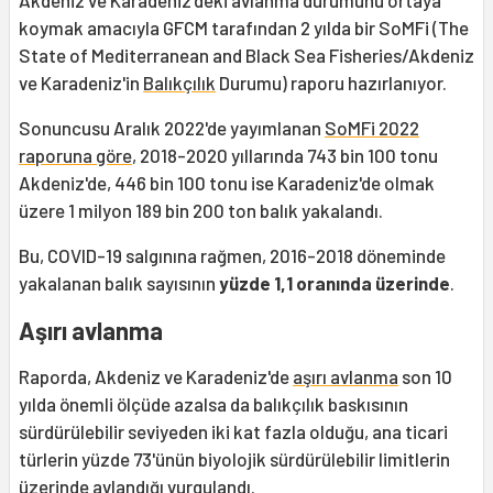
Akdeniz ve Karadeniz'deki avlanma durumunu ortaya
koymak amacıyla GFCM tarafından 2 yılda bir SoMFi (The
State of Mediterranean and Black Sea Fisheries/Akdeniz
ve Karadeniz'in
Balıkçılık
Durumu) raporu hazırlanıyor.
Sonuncusu Aralık 2022'de yayımlanan
SoMFi 2022
raporuna göre
, 2018-2020 yıllarında 743 bin 100 tonu
Akdeniz'de, 446 bin 100 tonu ise Karadeniz'de olmak
üzere 1 milyon 189 bin 200 ton balık yakalandı.
Bu, COVID-19 salgınına rağmen, 2016-2018 döneminde
yakalanan balık sayısının
yüzde 1,1 oranında üzerinde
.
Aşırı avlanma
Raporda, Akdeniz ve Karadeniz'de
aşırı avlanma
son 10
yılda önemli ölçüde azalsa da balıkçılık baskısının
sürdürülebilir seviyeden iki kat fazla olduğu, ana ticari
türlerin yüzde 73'ünün biyolojik sürdürülebilir limitlerin
üzerinde avlandığı vurgulandı.