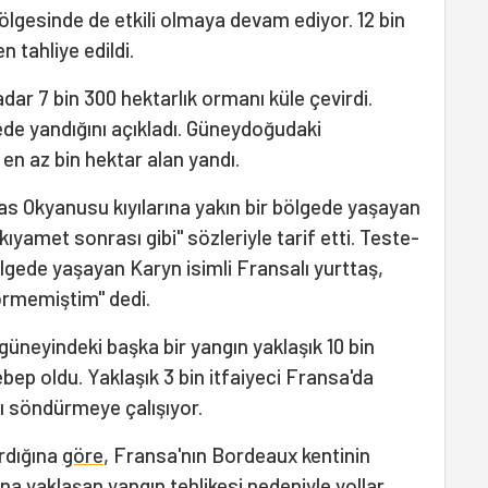
ölgesinde de etkili olmaya devam ediyor. 12 bin
n tahliye edildi.
dar 7 bin 300 hektarlık ormanı küle çevirdi.
cede yandığını açıkladı. Güneydoğudaki
en az bin hektar alan yandı.
as Okyanusu kıyılarına yakın bir bölgede yaşayan
ıyamet sonrası gibi" sözleriyle tarif etti. Teste-
lgede yaşayan Karyn isimli Fransalı yurttaş,
örmemiştim" dedi.
üneyindeki başka bir yangın yaklaşık 10 bin
ebep oldu. Yaklaşık 3 bin itfaiyeci Fransa'da
 söndürmeye çalışıyor.
rdığına
göre
, Fransa'nın Bordeaux kentinin
a yaklaşan yangın tehlikesi nedeniyle yollar