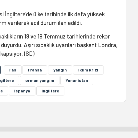
 İngiltere'de ülke tarihinde ilk defa yüksek
rm verilerek acil durum ilan edildi.
ıcaklıkların 18 ve 19 Temmuz tarihlerinde rekor
duyurdu. Aşırı sıcaklık uyarıları başkent Londra,
kapsıyor. (SD)
Fas
Fransa
yangın
iklim krizi
ngîltere
orman yangını
Yunanistan
re
îspanya
Îngiltere