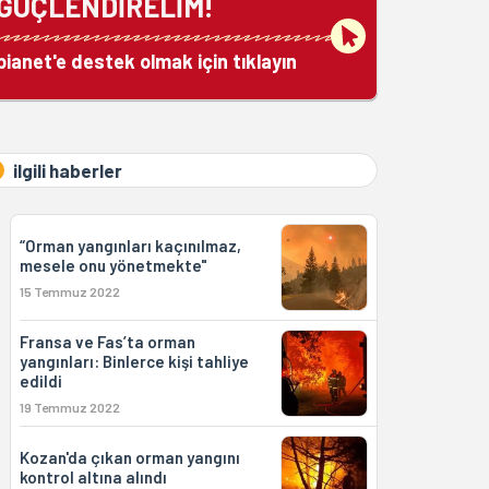
GÜÇLENDİRELİM!
bianet'e destek olmak için tıklayın
ilgili haberler
“Orman yangınları kaçınılmaz,
mesele onu yönetmekte"
15 Temmuz 2022
Fransa ve Fas’ta orman
yangınları: Binlerce kişi tahliye
edildi
19 Temmuz 2022
Kozan'da çıkan orman yangını
kontrol altına alındı