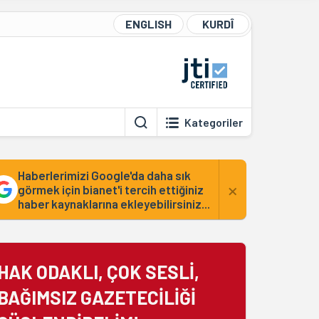
ENGLISH
KURDÎ
Kategoriler
Haberlerimizi Google'da daha sık
×
görmek için bianet'i tercih ettiğiniz
haber kaynaklarına ekleyebilirsiniz...
HAK ODAKLI, ÇOK SESLİ,
BAĞIMSIZ GAZETECİLİĞİ