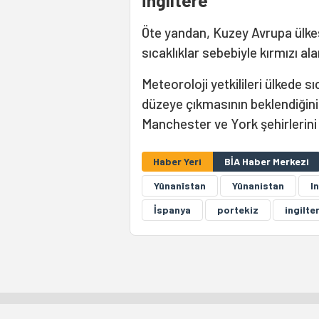
İngiltere
Öte yandan, Kuzey Avrupa ülkesi
sıcaklıklar sebebiyle kırmızı ala
Meteoroloji yetkilileri ülkede s
düzeye çıkmasının beklendiğini 
Manchester ve York şehirlerini 
Haber Yeri
BİA Haber Merkezi
Yûnanîstan
Yûnanistan
I
İspanya
portekiz
ingilte