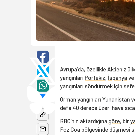
Avrupa'da, özellikle Akdeniz ül
yangınları
Portekiz
,
İspanya
v
yangınları söndürmek için sef
Orman yangınları
Yunanistan
v
defa 40 derece üzeri hava sıcakl
BBC'nin aktardığına
göre
, bir
y
Foz Coa bölgesinde düşmesi son