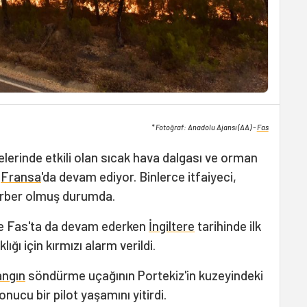
* Fotoğraf: Anadolu Ajansı (AA) -
Fas
kelerinde etkili olan sıcak hava dalgası ve orman
e
Fransa
'da devam ediyor. Binlerce itfaiyeci,
erber olmuş durumda.
e Fas'ta da devam ederken
İngiltere
tarihinde ilk
ığı için kırmızı alarm verildi.
angın
söndürme uçağının Portekiz'in kuzeyindeki
ucu bir pilot yaşamını yitirdi.