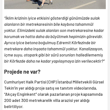
“İklim krizinin iyice etkisini gösterdiği günümüzde sulak
alanların bir metrekaresinin bile kaybına tahammül
yoktur. Elimizdeki sulak alanları son metrekaresine kadar
korumak ve hatta daha da büyütmek hepimizin görevidir.
Ayrıca iyice betona boğulmuş Edremit Körfezinde bir
metrekare daha inşaata tahammül yoktur. Kanalizasyon,
içme suyu, otopark gibi bir sürü sorunları halledilememiş
bir Körfezde daha ne kadar yapılaşmaya izin verilecektir?”
Projede ne var?
Cumhuriyet Halk Partisi (CHP) İstanbul Milletvekili Gürsel
Tekin’in yer aldığı proje satış ve tanıtım videolarında,
“Akçay Enginkent” olarak pazarlanan proje kapsamında
200 adet 300 metrekarelik villa arazisi yer aldığı
belirtiliyor.