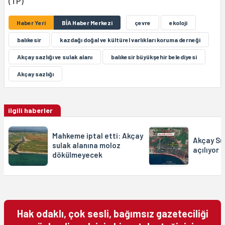
(TP)
Haber Yeri
BİA Haber Merkezi
çevre
ekoloji
balıkesir
kazdağı doğal ve kültürel varlıkları koruma derneği
Akçay sazlığı ve sulak alanı
balıkesir büyükşehir belediyesi
Akçay sazlığı
ilgili haberler
Mahkeme iptal etti: Akçay
Akçay Su
sulak alanına moloz
açılıyor
dökülmeyecek
Hak odaklı, çok sesli, bağımsız gazeteciliği