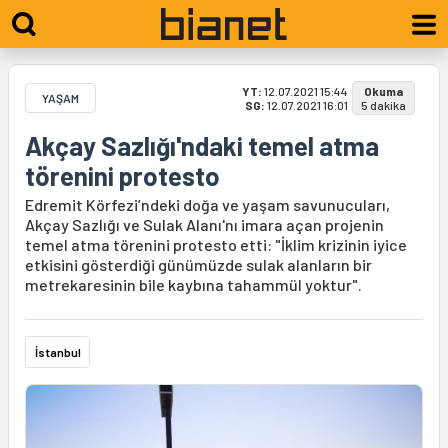
YT:
12.07.2021 15:44
Okuma
YAŞAM
SG:
12.07.2021 16:01
5 dakika
Akçay Sazlığı'ndaki temel atma
törenini protesto
Edremit Körfezi’ndeki doğa ve yaşam savunucuları,
Akçay Sazlığı ve Sulak Alanı'nı imara açan projenin
temel atma törenini protesto etti: "İklim krizinin iyice
etkisini gösterdiği günümüzde sulak alanların bir
metrekaresinin bile kaybına tahammül yoktur".
İstanbul