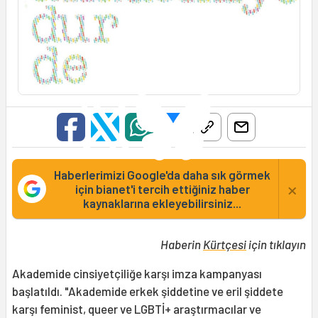
Haberlerimizi Google'da daha sık görmek
×
için bianet'i tercih ettiğiniz haber
kaynaklarına ekleyebilirsiniz...
Haberin
Kürtçesi
için tıklayın
Akademide cinsiyetçiliğe karşı imza kampanyası
başlatıldı. "Akademide erkek şiddetine ve eril şiddete
karşı feminist, queer ve LGBTİ+ araştırmacılar ve