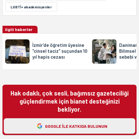
LGBTİ+ akademisyenler
ilgili haberler
İzmir'de öğretim üyesine
Danimarka
"cinsel taciz" suçundan 10
Bilimsel ö
yıl hapis cezası
sebebi v
Hak odaklı, çok sesli, bağımsız gazeteciliği
güçlendirmek için bianet desteğinizi
bekliyor.
GOOGLE ILE KATKIDA BULUNUN