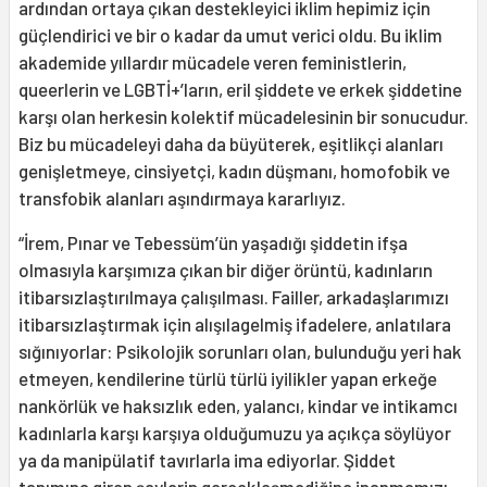
ardından ortaya çıkan destekleyici iklim hepimiz için
güçlendirici ve bir o kadar da umut verici oldu. Bu iklim
akademide yıllardır mücadele veren feministlerin,
queerlerin ve LGBTİ+’ların, eril şiddete ve erkek şiddetine
karşı olan herkesin kolektif mücadelesinin bir sonucudur.
Biz bu mücadeleyi daha da büyüterek, eşitlikçi alanları
genişletmeye, cinsiyetçi, kadın düşmanı, homofobik ve
transfobik alanları aşındırmaya kararlıyız.
“İrem, Pınar ve Tebessüm’ün yaşadığı şiddetin ifşa
olmasıyla karşımıza çıkan bir diğer örüntü, kadınların
itibarsızlaştırılmaya çalışılması. Failler, arkadaşlarımızı
itibarsızlaştırmak için alışılagelmiş ifadelere, anlatılara
sığınıyorlar: Psikolojik sorunları olan, bulunduğu yeri hak
etmeyen, kendilerine türlü türlü iyilikler yapan erkeğe
nankörlük ve haksızlık eden, yalancı, kindar ve intikamcı
kadınlarla karşı karşıya olduğumuzu ya açıkça söylüyor
ya da manipülatif tavırlarla ima ediyorlar. Şiddet