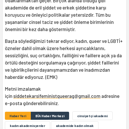
odaklanmaktan geçer. Birçok alanda olduğu gibi
akademide de eril şiddet ve erkek şiddetine karşı
koruyucu ve önleyici politikalar yetersizdir. Tüm bu
yaşananlar cinsel taciz ve şiddet önleme birimlerinin
önemini bir kez daha göstermiştir.
Başta söylediğimizi tekrar ediyor, kadın, queer ve LGBTİ+
özneler dahil olmak üzere herkesi ayrıcalıklarını,
sessizliğini, suç ortaklığını, failliğini ve faillere açık ya da
örtülü desteğini sorgulamaya çağırıyor, şiddet faillerini
ve işbirlikçilerini dayanışmamızdan ve inadımızdan
haberdâr ediyoruz. (EMK)
Metni imzalamak
için
siddetekarsifeministqueerag@gmail.com
adresine
e-posta gönderebilirsiniz.
Haber Yeri
BİA Haber Merkezi
cinsiyetçi akademi
kadın akademisyenler
akademide kadın olmak