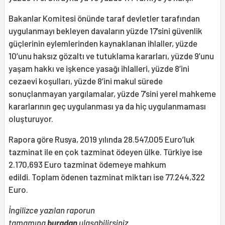
Bakanlar Komitesi önünde taraf devletler tarafından
uygulanmayı bekleyen davaların yüzde 17’sini güvenlik
güçlerinin eylemlerinden kaynaklanan ihlaller, yüzde
10’unu haksız gözaltı ve tutuklama kararları, yüzde 9’unu
yaşam hakkı ve işkence yasağı ihlalleri, yüzde 8’ini
cezaevi koşulları, yüzde 8’ini makul sürede
sonuçlanmayan yargılamalar, yüzde 7’sini yerel mahkeme
kararlarının geç uygulanması ya da hiç uygulanmaması
oluşturuyor.
Rapora göre Rusya, 2019 yılında 28.547,005 Euro’luk
tazminat ile en çok tazminat ödeyen ülke. Türkiye ise
2.170,693 Euro tazminat ödemeye mahkum
edildi. Toplam ödenen tazminat miktarı ise 77.244,322
Euro.
İngilizce yazılan raporun
tamamına
buradan
ulaşabilirsiniz.