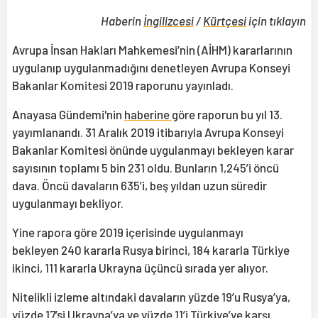
Haberin
İngilizcesi
/
Kürtçesi
için tıklayın
Avrupa İnsan Hakları Mahkemesi’nin (AİHM) kararlarının
uygulanıp uygulanmadığını denetleyen Avrupa Konseyi
Bakanlar Komitesi 2019 raporunu yayınladı.
Anayasa Gündemi'nin
haberine
göre raporun bu yıl 13.
yayımlanandı. 31 Aralık 2019 itibarıyla Avrupa Konseyi
Bakanlar Komitesi önünde uygulanmayı bekleyen karar
sayısının toplamı 5 bin 231 oldu. Bunların 1,245’i öncü
dava. Öncü davaların 635’i, beş yıldan uzun süredir
uygulanmayı bekliyor.
Yine rapora göre 2019 içerisinde uygulanmayı
bekleyen 240 kararla Rusya birinci, 184 kararla Türkiye
ikinci, 111 kararla Ukrayna üçüncü sırada yer alıyor.
Nitelikli izleme altındaki davaların yüzde 19’u Rusya’ya,
yüzde 17’si Ukrayna’ya ve yüzde 11’i Türkiye’ye karşı.