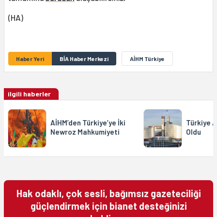
(HA)
Haber Yeri
BİA Haber Merkezi
AİHM Türkiye
ilgili haberler
AİHM’den Türkiye’ye İki
Türkiye A
Newroz Mahkumiyeti
Oldu
Hak odaklı, çok sesli, bağımsız gazeteciliği
güçlendirmek için bianet desteğinizi