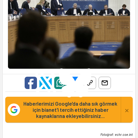
Haberlerimizi Google'da daha sık görmek
×
için bianet'i tercih ettiğiniz haber
kaynaklarına ekleyebilirsiniz...
Fotoğraf: echr.coe.int