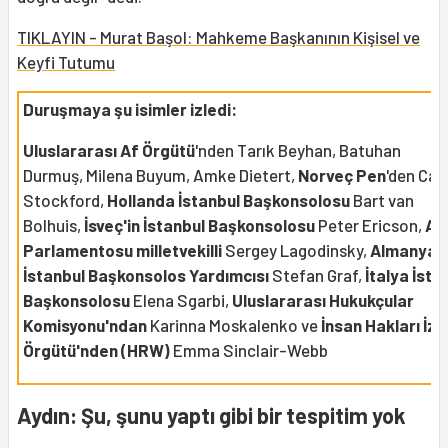
TIKLAYIN - Murat Başol: Mahkeme Başkanının Kişisel ve
Keyfi Tutumu
Duruşmaya şu isimler izledi:
Uluslararası Af Örgütü
'nden Tarık Beyhan, Batuhan
Durmuş, Milena Buyum, Amke Dietert,
Norveç Pen
'den Car
Stockford,
Hollanda İstanbul Başkonsolosu
Bart van
Bolhuis,
İsveç'in İstanbul Başkonsolosu
Peter Ericson,
Av
Parlamentosu
milletvekilli
Sergey Lagodinsky,
Almanya'n
İstanbul Başkonsolos Yardımcısı
Stefan Graf,
İtalya İsta
Başkonsolosu
Elena Sgarbi,
Uluslararası Hukukçular
Komisyonu'ndan
Karinna Moskalenko ve
İnsan Hakları İz
Örgütü'nden (HRW)
Emma Sinclair-Webb
Aydın: Şu, şunu yaptı gibi bir tespitim yok