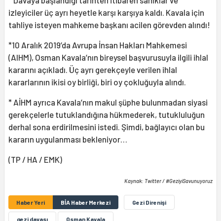
* Davaya başlandığı tarihten itibaren sanıklar ve
izleyiciler üç ayrı heyetle karşı karşıya kaldı. Kavala için
tahliye isteyen mahkeme başkanı acilen görevden alındı!
*10 Aralık 2019’da Avrupa İnsan Hakları Mahkemesi
(AIHM), Osman Kavala’nın bireysel başvurusuyla ilgili ihlal
kararını açıkladı. Üç ayrı gerekçeyle verilen ihlal
kararlarının ikisi oy birliği, biri oy çokluğuyla alındı.
* AİHM ayrıca Kavala’nın makul şüphe bulunmadan siyasi
gerekçelerle tutuklandığına hükmederek, tutukluluğun
derhal sona erdirilmesini istedi. Şimdi, bağlayıcı olan bu
kararın uygulanması bekleniyor…
(TP / HA / EMK)
Kaynak: Twitter / #GeziyiSavunuyoruz
Haber Yeri
BİA Haber Merkezi
Gezi Direnişi
gezi davası
Osman Kavala