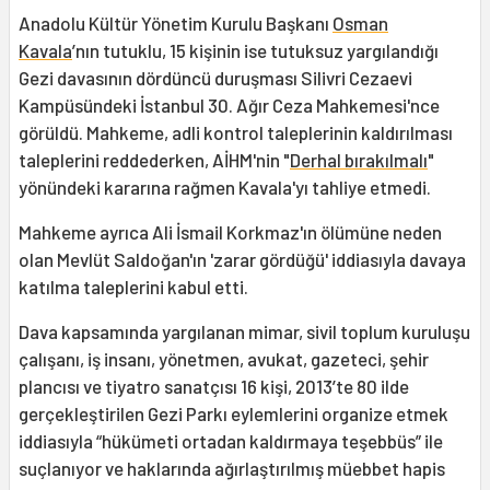
Anadolu Kültür Yönetim Kurulu Başkanı
Osman
Kavala
’nın tutuklu, 15 kişinin ise tutuksuz yargılandığı
Gezi davasının dördüncü duruşması Silivri Cezaevi
Kampüsündeki İstanbul 30. Ağır Ceza Mahkemesi'nce
görüldü. Mahkeme, adli kontrol taleplerinin kaldırılması
taleplerini reddederken, AİHM'nin "
Derhal bırakılmalı
"
yönündeki kararına rağmen Kavala'yı tahliye etmedi.
Mahkeme ayrıca Ali İsmail Korkmaz'ın ölümüne neden
olan Mevlüt Saldoğan'ın 'zarar gördüğü' iddiasıyla davaya
katılma taleplerini kabul etti.
Dava kapsamında yargılanan mimar, sivil toplum kuruluşu
çalışanı, iş insanı, yönetmen, avukat, gazeteci, şehir
plancısı ve tiyatro sanatçısı 16 kişi, 2013’te 80 ilde
gerçekleştirilen Gezi Parkı eylemlerini organize etmek
iddiasıyla “hükümeti ortadan kaldırmaya teşebbüs” ile
suçlanıyor ve haklarında ağırlaştırılmış müebbet hapis