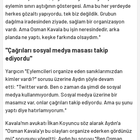
eylemin sınırı aştığının göstergesi. Ama bu her yerdeyde
herkes gözaltı yapıyordu, tek biz değildik. Grubun
dağılma iradesinden ziyade, sağlam bir organizasyon
vardı. Ama Osman Kavala bu işin neresindedir, arka
planda ne yaptı, keşke farkında olsaydım."
"Çağrıları sosyal medya masası takip
ediyordu"
Yargıcın "Eylemcileri organize eden sanıklarımızdan
kimler vardı?" sorusu üzerine Aydın şöyle devam
etti: "Twitter vardı. Ben o zaman da şimdi de sosyal
medya kullanmıyordum. Sosyal medya üzerine bir
masamız var, onlar çağrıları takip ediyordu. Ama şu şunu
yaptı diye hatırlamıyorum."
Kavala'nın avukatı İlkan Koyuncu söz alarak Aydın'a
"Osman Kavala'yı bu olayları organize ederken gördünüz
mü" sorusunu yöneltti: Aydın bu soruyu "Ben Osman