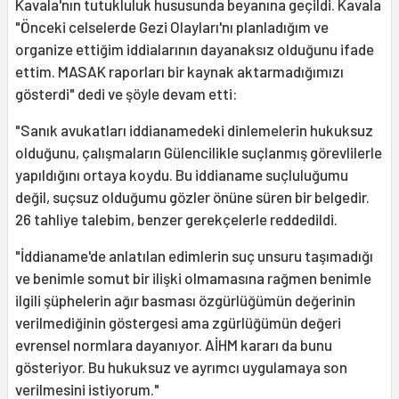
Kavala'nın tutukluluk hususunda beyanına geçildi. Kavala
"Önceki celselerde Gezi Olayları'nı planladığım ve
organize ettiğim iddialarının dayanaksız olduğunu ifade
ettim. MASAK raporları bir kaynak aktarmadığımızı
gösterdi" dedi ve şöyle devam etti:
"Sanık avukatları iddianamedeki dinlemelerin hukuksuz
olduğunu, çalışmaların Gülencilikle suçlanmış görevlilerle
yapıldığını ortaya koydu. Bu iddianame suçluluğumu
değil, suçsuz olduğumu gözler önüne süren bir belgedir.
26 tahliye talebim, benzer gerekçelerle reddedildi.
"İddianame'de anlatılan edimlerin suç unsuru taşımadığı
ve benimle somut bir ilişki olmamasına rağmen benimle
ilgili şüphelerin ağır basması özgürlüğümün değerinin
verilmediğinin göstergesi ama zgürlüğümün değeri
evrensel normlara dayanıyor. AİHM kararı da bunu
gösteriyor. Bu hukuksuz ve ayrımcı uygulamaya son
verilmesini istiyorum."