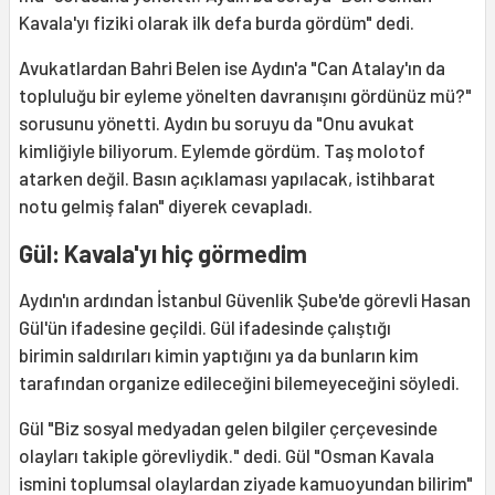
Kavala'yı fiziki olarak ilk defa burda gördüm" dedi.
Avukatlardan Bahri Belen ise Aydın'a "Can Atalay'ın da
topluluğu bir eyleme yönelten davranışını gördünüz mü?"
sorusunu yönetti. Aydın bu soruyu da "Onu avukat
kimliğiyle biliyorum. Eylemde gördüm. Taş molotof
atarken değil. Basın açıklaması yapılacak, istihbarat
notu gelmiş falan" diyerek cevapladı.
Gül: Kavala'yı hiç görmedim
Aydın'ın ardından İstanbul Güvenlik Şube'de görevli Hasan
Gül'ün ifadesine geçildi. Gül ifadesinde çalıştığı
birimin saldırıları kimin yaptığını ya da bunların kim
tarafından organize edileceğini bilemeyeceğini söyledi.
Gül "Biz sosyal medyadan gelen bilgiler çerçevesinde
olayları takiple görevliydik." dedi. Gül "Osman Kavala
ismini toplumsal olaylardan ziyade kamuoyundan bilirim"