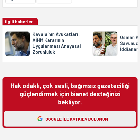
ilgili haberler
Kavala'nın Avukatları:
Osman Ka
AİHM Kararının
Savunucu
Uygulanması Anayasal
İddianame
Zorunluluk
Hak odaklı, çok sesli, bağımsız gazeteciliği
güçlendirmek için bianet desteğinizi
bekliyor.
GOOGLE ILE KATKIDA BULUNUN