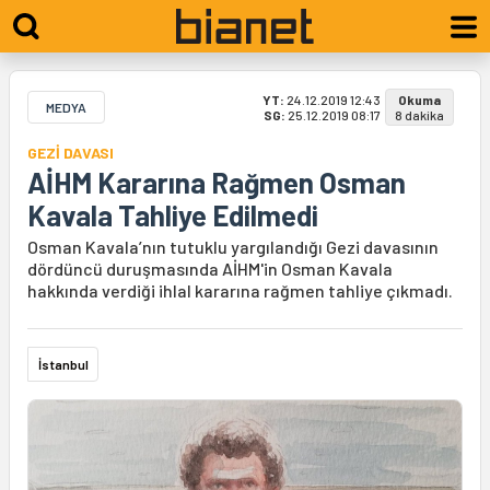
YT:
24.12.2019 12:43
Okuma
MEDYA
SG:
25.12.2019 08:17
8 dakika
GEZİ DAVASI
AİHM Kararına Rağmen Osman
Kavala Tahliye Edilmedi
Osman Kavala’nın tutuklu yargılandığı Gezi davasının
dördüncü duruşmasında AİHM'in Osman Kavala
hakkında verdiği ihlal kararına rağmen tahliye çıkmadı.
İstanbul