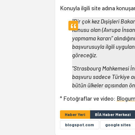
Konuyla ilgili site adına konuşa
"Bir çok kez Dışişleri Bak
konusu olan (Avrupa İnsa
yapmama kararı" alındığının
başvurusuyla ilgili uygul
göreceğiz.
"Strasbourg Mahkemesi İnter
başvuru sadece Türkiye aç
bütün ülkeler açısından ön
* Fotoğraflar ve video:
Blogu
Haber Yeri
BİA Haber Merkezi
blogspot.com
google sites