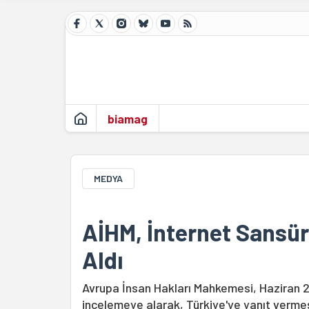
biamag
MEDYA
AİHM, İnternet Sansür
Aldı
Avrupa İnsan Hakları Mahkemesi, Haziran 200
incelemeye alarak, Türkiye'ye yanıt vermesi