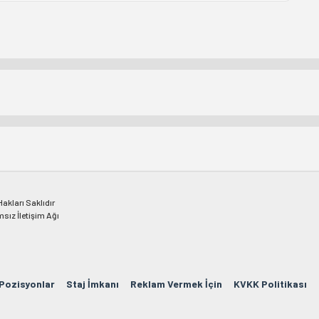
kları Saklıdır
msız İletişim Ağı
 Pozisyonlar
Staj İmkanı
Reklam Vermek İçin
KVKK Politikası