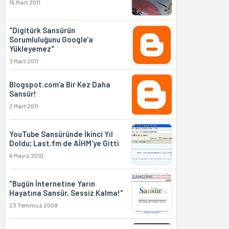
15 Mart 2011
"Digitürk Sansürün
Sorumluluğunu Google'a
Yükleyemez"
3 Mart 2011
Blogspot.com'a Bir Kez Daha
Sansür!
2 Mart 2011
YouTube Sansüründe İkinci Yıl
Doldu; Last.fm de AİHM'ye Gitti
6 Mayıs 2010
"Bugün İnternetine Yarın
Hayatına Sansür, Sessiz Kalma!"
23 Temmuz 2009