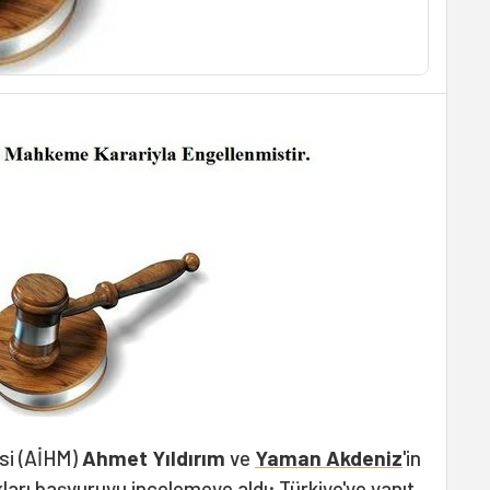
si (AİHM)
Ahmet Yıldırım
ve
Yaman Akdeniz
'in
ları başvuruyu incelemeye aldı; Türkiye'ye yanıt