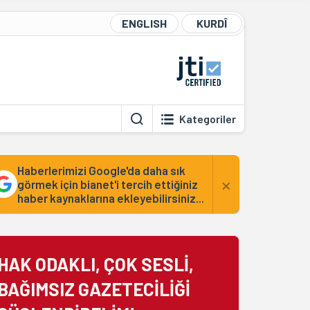
ENGLISH
KURDÎ
Kategoriler
Haberlerimizi Google'da daha sık
×
görmek için bianet'i tercih ettiğiniz
haber kaynaklarına ekleyebilirsiniz...
HAK ODAKLI, ÇOK SESLİ,
BAĞIMSIZ GAZETECİLİĞİ