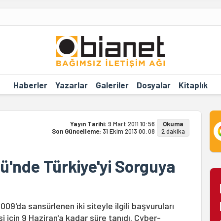
Haberler
Yazarlar
Galeriler
Dosyalar
Kitaplık
Yayın Tarihi:
9 Mart 2011 10:56
Okuma
Son Güncelleme:
31 Ekim 2013 00:08
2 dakika
ü'nde Türkiye'yi Sorguya
9'da sansürlenen iki siteyle ilgili başvuruları
 için 9 Haziran'a kadar süre tanıdı. Cyber-