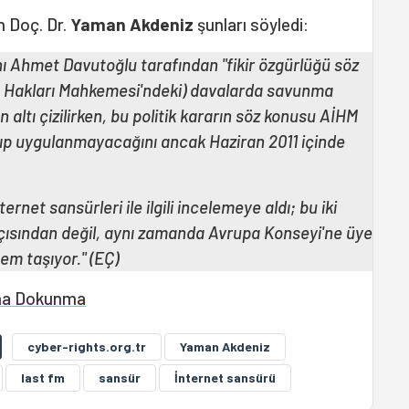
n Doç. Dr.
Yaman Akdeniz
şunları söyledi:
anı Ahmet Davutoğlu tarafından "fikir özgürlüğü söz
n Hakları Mahkemesi'ndeki) davalarda savunma
 altı çizilirken, bu politik kararın söz konusu AİHM
anıp uygulanmayacağını ancak Haziran 2011 içinde
net sansürleri ile ilgili incelemeye aldı; bu iki
ısından değil, aynı zamanda Avrupa Konseyi'ne üye
em taşıyor." (EÇ)
ma Dokunma
cyber-rights.org.tr
Yaman Akdeniz
last fm
sansür
İnternet sansürü