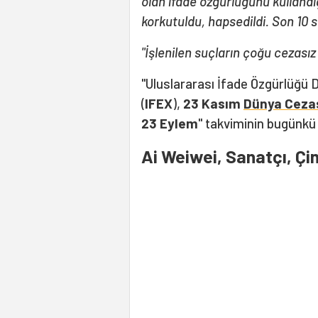
olan ifade özgürlüğünü kullandığ
korkutuldu, hapsedildi. Son 10 
"İşlenilen suçların çoğu cezasız 
"Uluslararası İfade Özgürlüğü D
(
IFEX
),
23 Kasım
Dünya Cezas
23 Eylem
" takviminin bugünkü 
Ai Weiwei, Sanatçı, Çi