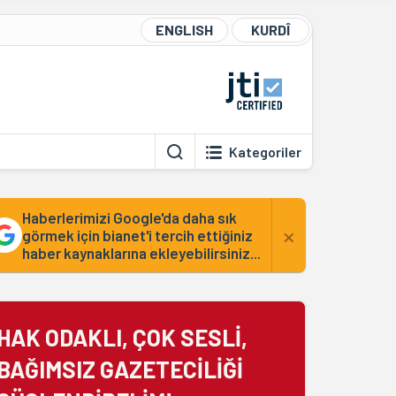
ENGLISH
KURDÎ
Kategoriler
Haberlerimizi Google'da daha sık
×
görmek için bianet'i tercih ettiğiniz
haber kaynaklarına ekleyebilirsiniz...
HAK ODAKLI, ÇOK SESLİ,
BAĞIMSIZ GAZETECİLİĞİ