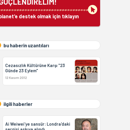
GÜÇLENDİRELİM!
bianet'e destek olmak için tıklayın
bu haberin uzantıları
Cezasızlık Kültürüne Karşı "23
Günde 23 Eylem"
12 Kasım 2012
ilgili haberler
Ai Weiwei'ye sansür: Londra'daki
sergisi askıya alındı