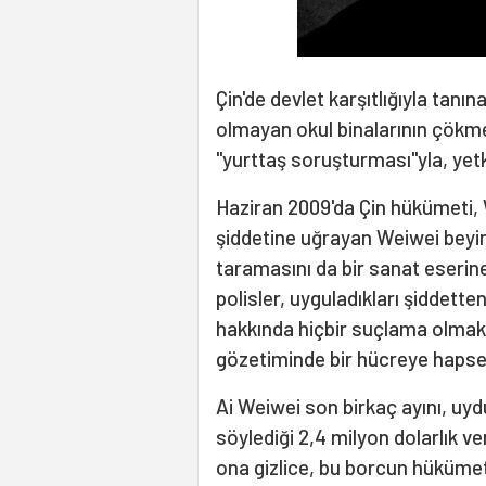
Çin'de devlet karşıtlığıyla tan
olmayan okul binalarının çökme
"yurttaş soruşturması"yla, yetki
Haziran 2009'da Çin hükümeti, 
şiddetine uğrayan Weiwei beyi
taramasını da bir sanat eserin
polisler, uyguladıkları şiddett
hakkında hiçbir suçlama olmak
gözetiminde bir hücreye hapsed
Ai Weiwei son birkaç ayını, uy
söylediği 2,4 milyon dolarlık v
ona gizlice, bu borcun hükümeti