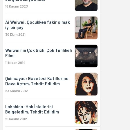
16 Kasım 2023
Ai Weiwei: Çocukken fakir olmak
iyi bir şey
30 Ekim 2021
Weiwei'nin Çok Gizli, Çok Tehlikeli
Filmi
11 Nisan 2014
Quinsayas: Gazeteci Katillerine
Dava Açtım, Tehdit Edildim
23 Kasım 2012
Lokshina: Hak İhlallerini
Belgeledim, Tehdit Edildim
21 Kasım 2012