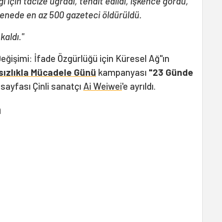
ı için tacize uğradı, tehdit edildi, işkence gördü,
senede en az 500 gazeteci öldürüldü.
kaldı."
eğişimi: İfade Özgürlüğü için Küresel Ağ"ın
ızlıkla Mücadele Günü
kampanyası
"23 Günde
sayfası Çinli sanatçı
Ai Weiwei
'e ayrıldı.
n