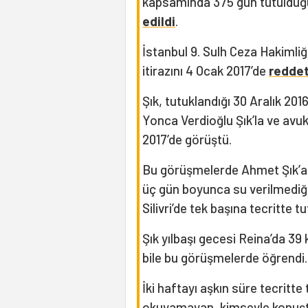
kapsamında 375 gün tutulduğu 
edildi
.
İstanbul 9. Sulh Ceza Hakimliği
itirazını 4 Ocak 2017’de
reddet
Şık, tutuklandığı 30 Aralık 20
Yonca Verdioğlu Şık’la ve avuka
2017’de görüştü.
Bu görüşmelerde Ahmet Şık’a 
üç gün boyunca su verilmediğ
Silivri’de tek başına tecritte 
Şık yılbaşı gecesi Reina’da 39 
bile bu görüşmelerde öğrendi.
İki haftayı aşkın süre tecritte
okuyamayan, kimseyle konuştu