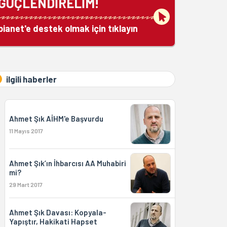
GÜÇLENDİRELİM!
bianet'e destek olmak için tıklayın
ilgili haberler
Ahmet Şık AİHM'e Başvurdu
11 Mayıs 2017
Ahmet Şık’ın İhbarcısı AA Muhabiri
mi?
29 Mart 2017
Ahmet Şık Davası: Kopyala-
Yapıştır, Hakikati Hapset