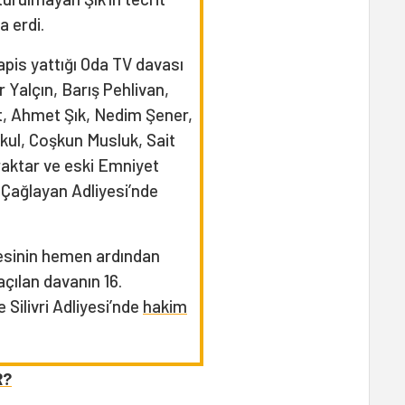
a erdi.
apis yattığı Oda TV davası
Yalçın, Barış Pehlivan,
t, Ahmet Şık, Nedim Şener,
kul, Coşkun Musluk, Sait
raktar ve eski Emniyet
e Çağlayan Adliyesi’nde
yesinin hemen ardından
açılan davanın 16.
 Silivri Adliyesi’nde
hakim
R?