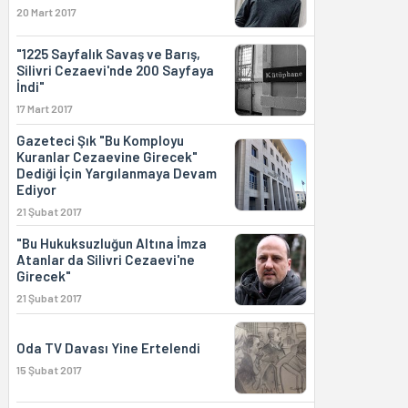
20 Mart 2017
"1225 Sayfalık Savaş ve Barış,
Silivri Cezaevi'nde 200 Sayfaya
İndi"
17 Mart 2017
Gazeteci Şık "Bu Komployu
Kuranlar Cezaevine Girecek"
Dediği İçin Yargılanmaya Devam
Ediyor
21 Şubat 2017
"Bu Hukuksuzluğun Altına İmza
Atanlar da Silivri Cezaevi'ne
Girecek"
21 Şubat 2017
Oda TV Davası Yine Ertelendi
15 Şubat 2017