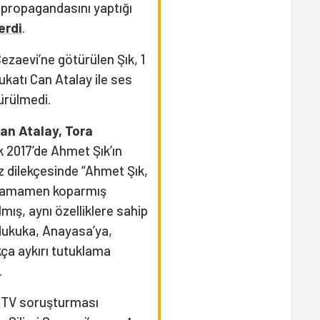
propagandasını yaptığı
erdi
.
ezaevi’ne götürülen Şık, 1
ukatı Can Atalay ile ses
ürülmedi.
 Can Atalay, Tora
 2017’de Ahmet Şık’ın
raz dilekçesinde “Ahmet Şık,
ı tamamen koparmış
ış, aynı özelliklere sahip
 Hukuka, Anayasa’ya,
kça aykırı tutuklama
.
a TV soruşturması