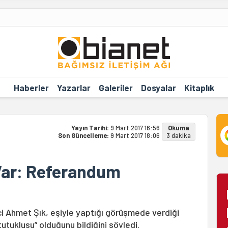
Haberler
Yazarlar
Galeriler
Dosyalar
Kitaplık
Yayın Tarihi:
9 Mart 2017 16:56
Okuma
Son Güncelleme:
9 Mart 2017 18:06
3 dakika
Var: Referandum
ci Ahmet Şık, eşiyle yaptığı görüşmede verdiği
tuklusu” olduğunu bildiğini söyledi.