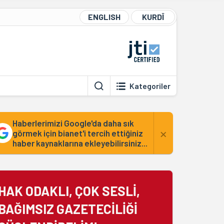
ENGLISH
KURDÎ
Kategoriler
Haberlerimizi Google'da daha sık
×
görmek için bianet'i tercih ettiğiniz
haber kaynaklarına ekleyebilirsiniz...
HAK ODAKLI, ÇOK SESLİ,
BAĞIMSIZ GAZETECİLİĞİ