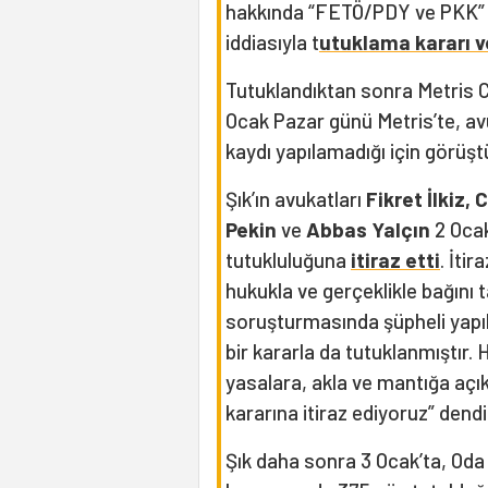
hakkında “FETÖ/PDY ve PKK” 
iddiasıyla t
utuklama kararı v
Tutuklandıktan sonra Metris C
Ocak Pazar günü Metris’te, av
kaydı yapılamadığı için görüşt
Şık’ın avukatları
Fikret İlkiz,
Pekin
ve
Abbas Yalçın
2 Ocak
tutukluluğuna
itiraz etti
. İti
hukukla ve gerçeklikle bağın
soruşturmasında şüpheli yapılm
bir kararla da tutuklanmıştır.
yasalara, akla ve mantığa açı
kararına itiraz ediyoruz” dendi
Şık daha sonra 3 Ocak’ta, Od