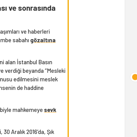
ası ve sonrasında
şımları ve haberleri
şembe sabahı
gözaltına
ni alan İstanbul Basın
ye verdiği beyanda “Mesleki
onusu edilmesini meslek
msenin de haddine
lebiyle mahkemeye
sevk
, 30 Aralık 2016’da, Şık