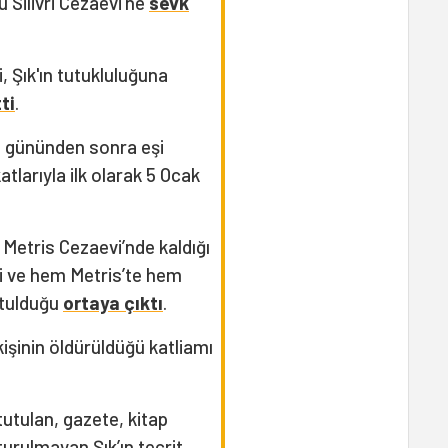
Silivri Cezaevi’ne
sevk
, Şık'ın tutukluluğuna
ti
.
16 gününden sonra eşi
tlarıyla ilk olarak 5 Ocak
Metris Cezaevi’nde kaldığı
i ve hem Metris’te hem
tutulduğu
ortaya çıktı
.
kişinin öldürüldüğü katliamı
 tutulan, gazete, kitap
rulmayan Şık’ın tecrit