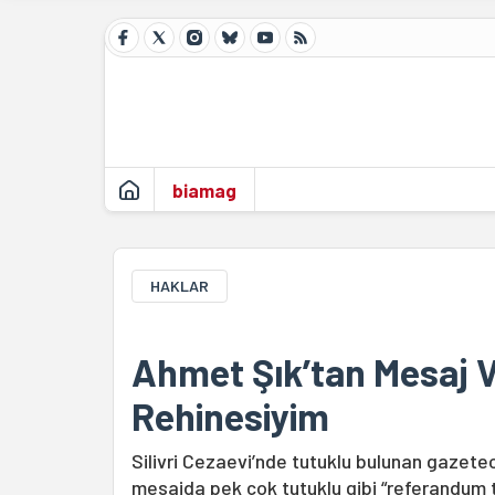
biamag
HAKLAR
Ahmet Şık’tan Mesaj 
Rehinesiyim
Silivri Cezaevi’nde tutuklu bulunan gazete
mesajda pek çok tutuklu gibi “referandum tu