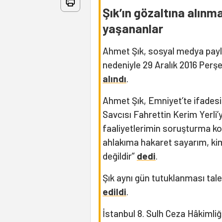
Şık’ın gözaltına alınm
yaşananlar
Ahmet Şık, sosyal medya payla
nedeniyle 29 Aralık 2016 Per
alındı
.
Ahmet Şık, Emniyet’te ifadesi
Savcısı Fahrettin Kerim Yerli’
faaliyetlerimin soruşturma k
ahlakıma hakaret sayarım, ki
değildir”
dedi
.
Şık aynı gün tutuklanması ta
edildi
.
İstanbul 8. Sulh Ceza Hâkimliği