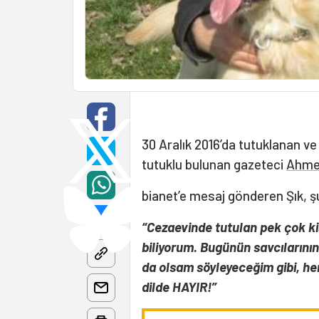
30 Aralık 2016’da tutuklanan ve
tutuklu bulunan gazeteci
Ahme
bianet’e mesaj gönderen Şık, şun
“Cezaevinde tutulan pek çok ki
biliyorum. Bugünün savcılarının
da olsam söyleyeceğim gibi, her
dilde HAYIR!”