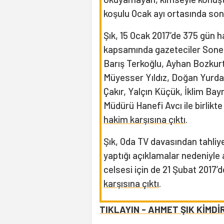
koşulu Ocak ayı ortasında son
Şık, 15 Ocak 2017’de 375 gün h
kapsamında gazeteciler Soner 
Barış Terkoğlu, Ayhan Bozkur
Müyesser Yıldız, Doğan Yurda
Çakır, Yalçın Küçük, İklim Bay
Müdürü Hanefi Avcı ile birlikt
hakim karşısına çıktı
.
Şık, Oda TV davasından tahli
yaptığı açıklamalar nedeniyle 
celsesi için de 21 Şubat 2017’de
karşısına çıktı
.
TIKLAYIN - AHMET ŞIK KİMDİ