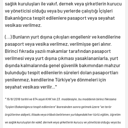
sağlık kuruluşları ile vakıf, dernek veya şirketlerin kurucu
ve yöneticisi olduğu veya bu yerlerde çalıştığı İçişleri
Bakanlığınca tespit edilenlere pasaport veya seyahat
vesikası verilmez.
(…) Bunların yurt dışına çıkışları engellenir ve kendilerine
pasaport veya vesika verilmez, verilmişse geri alınır.
Birinci fıkrada yazılı makamlar tarafından pasaport
verilmesi veya yurt dışına çıkması yasaklananlarla, yurt
dışında kalmalarında genel güvenlik bakımından mahzur
bulunduğu tespit edilenlerin süreleri dolan pasaportları
yenilenmez, kendilerine Türkiye'ye dönmeleri için
seyahat vesikası verilir..."
* 15/8/2016 tarihli ve 674 sayılı KHK’nin 23. maddesiyle, bu maddenin birinci fıkrasına
“İçişleri Bakanlığınca tespit edilenlere” ibaresinden sonra gelmek üzere “ve terör
örgütlerine aidiyeti, iltisakı veya irtibatı belirlenen yurtdışındaki her türlü eğitim, öğretim
ve sağlık kuruluşları ile vakıf, dernek veya şirketlerin kurucu ve yöneticisi olduğu veya bu