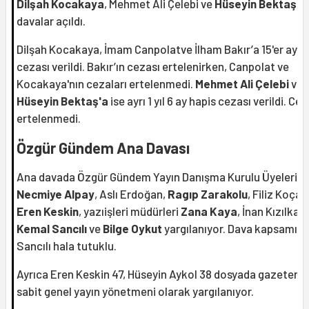
Dilşah Kocakaya
, Mehmet Ali Çelebi ve
Hüseyin Bektaş'
a
davalar açıldı.
Dilşah Kocakaya, İmam Canpolatve İlham Bakır’a 15'er ay h
cezası verildi. Bakır’ın cezası ertelenirken, Canpolat ve
Kocakaya'nın cezaları ertelenmedi.
Mehmet Ali Çelebi
ve
Hüseyin Bektaş'a
ise ayrı 1 yıl 6 ay hapis cezası verildi. Ce
ertelenmedi.
Özgür Gündem Ana Davası
Ana davada Özgür Gündem Yayın Danışma Kurulu Üyeleri
Necmiye Alpay
, Aslı Erdoğan,
Ragıp Zarakolu
, Filiz Koçali
Eren Keskin
, yazıişleri müdürleri
Zana Kaya
, İnan Kızılkay
Kemal Sancılı
ve
Bilge Oykut
yargılanıyor. Dava kapsamın
Sancılı hala tutuklu.
Ayrıca Eren Keskin 47, Hüseyin Aykol 38 dosyada gazetenin
sabit genel yayın yönetmeni olarak yargılanıyor.