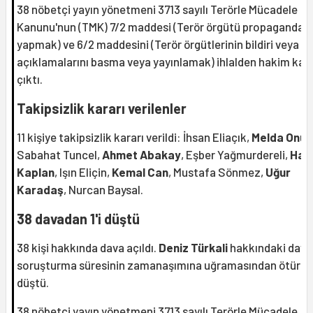
38 nöbetçi yayın yönetmeni 3713 sayılı Terörle Mücadele
Kanunu'nun (TMK) 7/2 maddesi (Terör örgütü propagandası
yapmak) ve 6/2 maddesini (Terör örgütlerinin bildiri veya
açıklamalarını basma veya yayınlamak) ihlalden hakim karş
çıktı.
Takipsizlik kararı verilenler
11 kişiye takipsizlik kararı verildi: İhsan Eliaçık,
Melda Onur
Sabahat Tuncel,
Ahmet Abakay
, Eşber Yağmurdereli,
Has
Kaplan
, Işın Eliçin,
Kemal Can
, Mustafa Sönmez,
Uğur
Karadaş
, Nurcan Baysal.
38 davadan 1'i düştü
38 kişi hakkında dava açıldı.
Deniz Türkali
hakkındaki dava
soruşturma süresinin zamanaşımına uğramasından ötürü
düştü.
38 nöbetçi yayın yönetmeni 3713 sayılı Terörle Mücadele