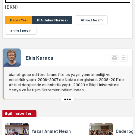
(EKN)
Haber Yeri
BİA Haber Merkezi
Ahmet Nesîn
ahmet nesin
Ekin Karaca
bianet gece editörü. bianet'te eş yayın yönetmenliği ve
editörlük yaptı. 2006-2007'de Nokta dergisinde, 2008-2011'de
Aktüel dergisinde muhabirlik yaptı. 2004'te Bilgi Üniversitesi
Medya ve İletişim Sistemleri bölümünden,...
ilgili haberler
Yazar Ahmet Nesin
Önderoğlu