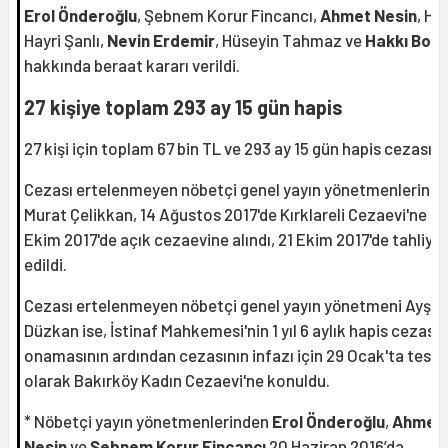
Erol Önderoğlu
, Şebnem Korur Fincancı,
Ahmet Nesin
, Ha
Hayri Şanlı,
Nevin Erdemir
, Hüseyin Tahmaz ve
Hakkı Bolt
hakkında beraat kararı verildi.
27 kişiye toplam 293 ay 15 gün hapis
27 kişi için toplam 67 bin TL ve 293 ay 15 gün hapis cezası ve
Cezası ertelenmeyen nöbetçi genel yayın yönetmenlerind
Murat Çelikkan, 14 Ağustos 2017'de Kırklareli Cezaevi'ne gir
Ekim 2017'de açık cezaevine alındı, 21 Ekim 2017'de tahliye
edildi.
Cezası ertelenmeyen nöbetçi genel yayın yönetmeni Ayşe
Düzkan ise, İstinaf Mahkemesi'nin 1 yıl 6 aylık hapis cezasın
onamasının ardından cezasının infazı için 29 Ocak'ta tesli
olarak Bakırköy Kadın Cezaevi'ne konuldu.
* Nöbetçi yayın yönetmenlerinden
Erol Önderoğlu
,
Ahmet
Nesin
ve
Şebnem Korur Fincancı
20 Haziran 2016’da