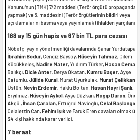
Kanunu'nun (TMK) 7/2 maddesi (Terör örgütü propagandası
yapmak) ve 6. maddesini (Terör örgütlerinin bildiri veya
açıklamalarını basma veya yayınlamak) ihlalden yargılanıyo
188 ay 15 gün hapis ve 67 bin TL para cezası
Nöbetçi yayın yönetmenliği davalarında Şanar Yurdatapan,
İbrahim Bodur
, Cengiz Baysoy,
Hüseyin Tahmaz
, Çilem
Küçükkeleş,
Nadire Mater
, Yıldırım Türker,
Hasan Cemal
,
Balıkçı,
Dicle Anter
, Derya Okatan,
Kumru Başer
, Ayşe
Batumlu,
Jülide Kural
, Murat Uyurkulak,
Murat Çelikkan
, 
Üstün,
Nevin Erdemir
, Hakkı Boltan,
Hasan Hayri Şanlı
, T
Eryılmaz,
Hüseyin Aykol
, Ayşe Düzkan,
Ragıp Duran
, Öncü
Akgül,
İhsan Çaralan
, Ertuğrul Mavioğlu,
Celal Başlangıç,
Celalettin Can,
Fehim Işık
ve Faruk Eren davaları olmak üz
34 kişi hakkında karar verildi.
7 beraat