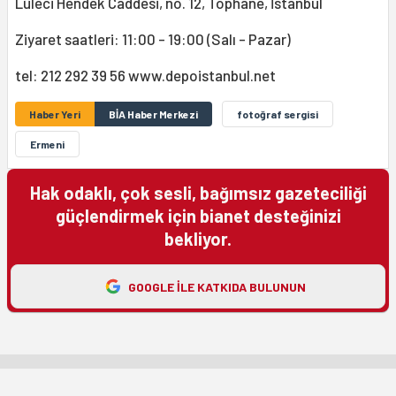
Lüleci Hendek Caddesi, no. 12, Tophane, İstanbul
Ziyaret saatleri: 11:00 - 19:00 (Salı - Pazar)
tel: 212 292 39 56 www.depoistanbul.net
Haber Yeri
BİA Haber Merkezi
fotoğraf sergisi
Ermeni
Hak odaklı, çok sesli, bağımsız gazeteciliği
güçlendirmek için bianet desteğinizi
bekliyor.
GOOGLE ILE KATKIDA BULUNUN