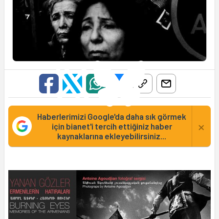
Haberlerimizi Google'da daha sık görmek
×
için bianet'i tercih ettiğiniz haber
kaynaklarına ekleyebilirsiniz...