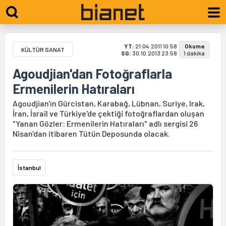
YT:
21.04.2011 10:58
Okuma
KÜLTÜR SANAT
SG:
30.10.2013 23:58
1 dakika
Agoudjian'dan Fotoğraflarla
Ermenilerin Hatıraları
Agoudjian'ın Gürcistan, Karabağ, Lübnan, Suriye, Irak,
İran, İsrail ve Türkiye'de çektiği fotoğraflardan oluşan
"Yanan Gözler: Ermenilerin Hatıraları" adlı sergisi 26
Nisan'dan itibaren Tütün Deposunda olacak.
İstanbul