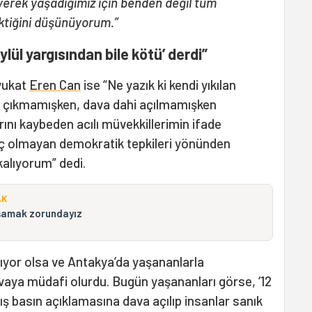
erek yaşadığımız için benden değil tüm
ktiğini düşünüyorum.”
lül yargısından bile kötü’ derdi”
avukat
Eren Can
ise “Ne yazık ki kendi yıkılan
ru çıkmamışken, dava dahi açılmamışken
ını kaybeden acılı müvekkillerimin ifade
ç olmayan demokratik tepkileri yönünden
lıyorum” dedi.
AK
aşamak zorundayız
ıyor olsa ve Antakya’da yaşananlarla
aya müdafi olurdu. Bugün yaşananları görse, ‘12
ş basın açıklamasına dava açılıp insanlar sanık