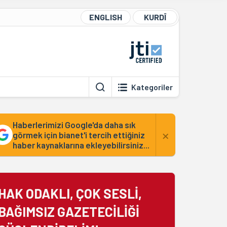
ENGLISH
KURDÎ
Kategoriler
Haberlerimizi Google'da daha sık
×
görmek için bianet'i tercih ettiğiniz
haber kaynaklarına ekleyebilirsiniz...
HAK ODAKLI, ÇOK SESLİ,
BAĞIMSIZ GAZETECİLİĞİ