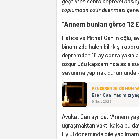
geçtikten sonra depremi bekley
toplumdan özür dilenmesi gere
“Annem bunları görse ‘12 Ey
Hatice ve Mithat Can’ın oğlu, 
binamızda halen bilirkişi rapo
depremden 15 ay sonra yakınlar
özgürlüğü kapsamında asla su
savunma yapmak durumunda ka
PENCERENDE BİR MUM Y
Eren Can: Yasımızı y
6 Mart 2023
Avukat Can ayrıca, “Annem yaş
uğraşmaktan vakti kalsa bu dav
Eylül döneminde bile yapılmamı