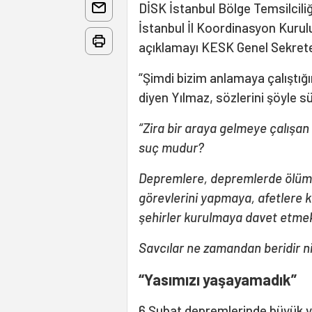
DİSK İstanbul Bölge Temsilcil
İstanbul İl Koordinasyon Kurulu
açıklamayı KESK Genel Sekrete
“Şimdi bizim anlamaya çalıştığı
diyen Yılmaz, sözlerini şöyle s
“Zira bir araya gelmeye çalışan 
suç mudur?
Depremlere, depremlerde ölümle
görevlerini yapmaya, afetlere 
şehirler kurulmaya davet etme
Savcılar ne zamandan beridir 
“Yasımızı yaşayamadık”
6 Şubat depremlerinde büyük y