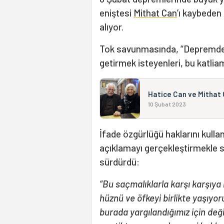
eniştesi
Mithat Can
’ı kaybeden
alıyor.
Tok savunmasında, “Depremde biz
getirmek isteyenleri, bu katlia
Hatice Can ve Mithat 
10 Şubat 2023
İfade özgürlüğü haklarını kulla
açıklamayı gerçekleştirmekle su
sürdürdü:
“Bu saçmalıklarla karşı karşıy
hüznü ve öfkeyi birlikte yaşıyo
burada yargılandığımız için değ