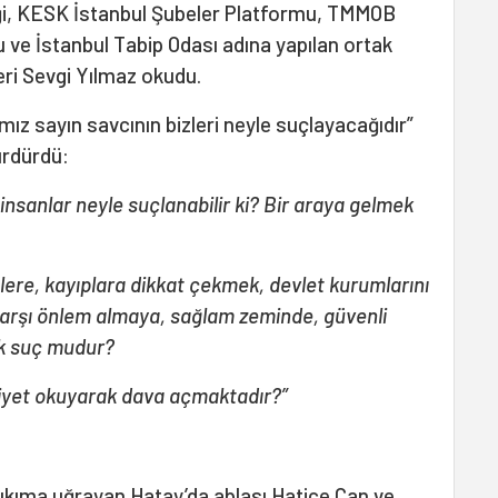
iği, KESK İstanbul Şubeler Platformu, TMMOB
 ve İstanbul Tabip Odası adına yapılan ortak
ri Sevgi Yılmaz okudu.
mız sayın savcının bizleri neyle suçlayacağıdır”
ürdürdü:
insanlar neyle suçlanabilir ki? Bir araya gelmek
re, kayıplara dikkat çekmek, devlet kurumlarını
karşı önlem almaya, sağlam zeminde, güvenli
k suç mudur?
niyet okuyarak dava açmaktadır?”
ıkıma uğrayan Hatay’da ablası
Hatice Can
ve