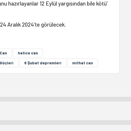
 hazırlayanlar 12 Eylül yargısından bile kötü’
24 Aralık 2024’te görülecek.
 Can
hatice can
Güçleri
6 Şubat depremleri
mithat can