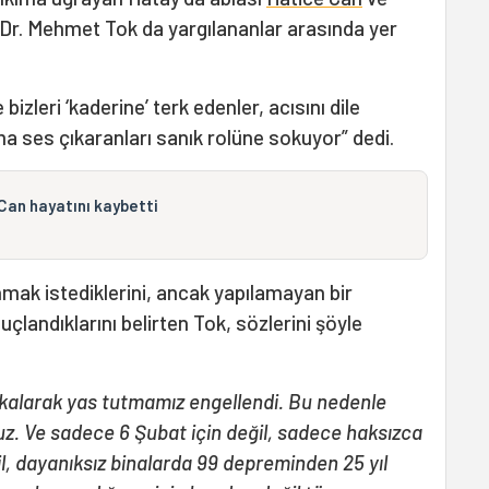
 Dr. Mehmet Tok da yargılananlar arasında yer
leri ‘kaderine’ terk edenler, acısını dile
ma ses çıkaranları sanık rolüne sokuyor” dedi.
Can hayatını kaybetti
nmak istediklerini, ancak yapılamayan bir
çlandıklarını belirten Tok, sözlerini şöyle
a kalarak yas tutmamız engellendi. Bu nedenle
ruz. Ve sadece 6 Şubat için değil, sadece haksızca
il, dayanıksız binalarda 99 depreminden 25 yıl