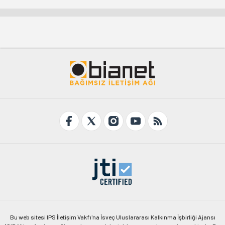
Bu web sitesi IPS İletişim Vakfı'na İsveç Uluslararası Kalkınma İşbirliği Ajansı