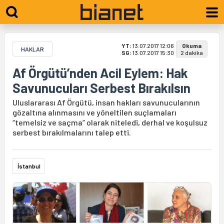
YT:
13.07.2017 12:06
Okuma
HAKLAR
SG:
13.07.2017 15:30
2 dakika
Af Örgütü’nden Acil Eylem: Hak
Savunucuları Serbest Bırakılsın
Uluslararası Af Örgütü, insan hakları savunucularının
gözaltına alınmasını ve yöneltilen suçlamaları
“temelsiz ve saçma” olarak niteledi, derhal ve koşulsuz
serbest bırakılmalarını talep etti.
İstanbul