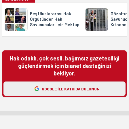
Beş Uluslararası Hak
Gözaltın
Örgütünden Hak
Savunucu
Savunucuları İçin Mektup
Kıtadan 
Hak odaklı, çok sesli, bağımsız gazeteciliği
güçlendirmek için bianet desteğinizi
bekliyor.
GOOGLE ILE KATKIDA BULUNUN