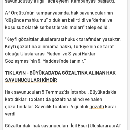
savunucusuyla ilgili “acil eylem” kampanyası başlattı.
Af Örgütü’nün
kampanyasında
, hak savunucularının
“düşünce mahkumu” oldukları belirtildi ve “derhal ve
koşulsuz olarak serbest bırakılmaları” talep edildi.
“Keyfi gözaltılar uluslararası hukuk tarafından yasaktır.
Keyfi gözaltına alınmama hakkı, Türkiye’nin de taraf
olduğu Uluslararası Medeni ve Siyasi Haklar
Sözleşmesi’nin 9. Maddesi’nde tanınır.”
TIKLAYIN - BÜYÜKADA'DA GÖZALTINA ALINAN HAK
SAVUNUCULARI KİMDİR
Hak savunucuları
5 Temmuz’da İstanbul, Büyükada’da
katıldıkları toplantıda gözaltına alındı ve halen
gözaltındalar. Savcılık toplam 14 günlük
gözaltı
kararı
verdi.
Gözaltındaki hak savunucuları: İdil Eser (
Uluslararası Af