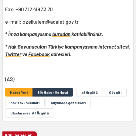
Fax: +90 312 419 33 70
e-mail:
ozelkalem@adalet.gov.tr
* İmza kampanyasına
buradan
katılabilirsiniz.
* Hak Savunucuları Türkiye kampanyasının
internet sitesi
,
Twitter
ve
Facebook
adresleri.
(AS)
Haber Yeri
BİA Haber Merkezi
af örgütü
Gözaltı
hak savunucuları
büyükada gözaltıları
Uluslararası Af Örgütü
ilgili haberler