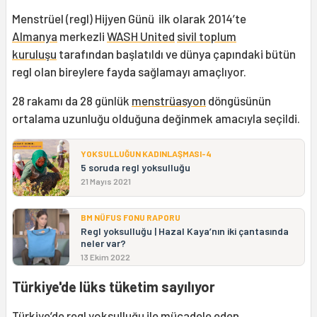
Menstrüel (regl) Hijyen Günü ilk olarak 2014’te
Almanya
merkezli
WASH United
sivil toplum
kuruluşu
tarafından başlatıldı ve dünya çapındaki bütün
regl olan bireylere fayda sağlamayı amaçlıyor.
28 rakamı da 28 günlük
menstrüasyon
döngüsünün
ortalama uzunluğu olduğuna değinmek amacıyla seçildi.
YOKSULLUĞUN KADINLAŞMASI-4
5 soruda regl yoksulluğu
21 Mayıs 2021
BM NÜFUS FONU RAPORU
Regl yoksulluğu | Hazal Kaya’nın iki çantasında
neler var?
13 Ekim 2022
Türkiye'de lüks tüketim sayılıyor
Türkiye’de
regl yoksulluğu
ile mücadele eden