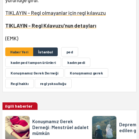
TIKLAYIN - Regl olmayanlar için regl kılavuzu
TIKLAYIN - Regl Kılavuzu'nun detayları
(EMK)
Haber Yeri
İstanbul
ped
kadın ped tampon ürünleri
kadın pedi
Konuşmamız Gerek Derneği
Konuşmamız gerek
Regl hakkı
regl yoksulluğu
ilgili haberler
Konuşmamız Gerek
Depremle
Derneği: Menstrüel adalet
edilen ge
mümkün