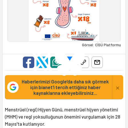
Görsel: CİSÜ Platformu
Haberlerimizi Google'da daha sık görmek
×
için bianet'i tercih ettiğiniz haber
kaynaklarına ekleyebilirsiniz...
Menstrüel (regl) Hijyen Günü, menstrüel hijyen yönetimi
(MHM) ve regl yoksulluğunun önemini vurgulamak için 28
Mayıs'ta kutlanıyor.