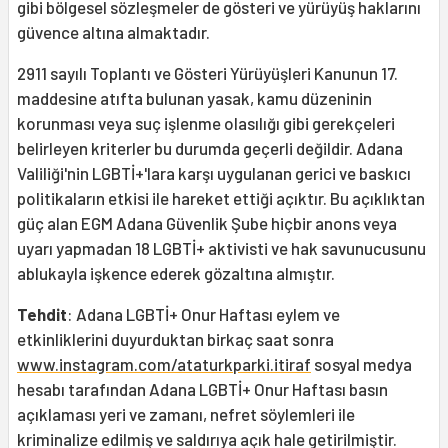
gibi bölgesel sözleşmeler de gösteri ve yürüyüş haklarını
güvence altına almaktadır.
2911 sayılı Toplantı ve Gösteri Yürüyüşleri Kanunun 17.
maddesine atıfta bulunan yasak, kamu düzeninin
korunması veya suç işlenme olasılığı gibi gerekçeleri
belirleyen kriterler bu durumda geçerli değildir. Adana
Valiliği'nin LGBTİ+'lara karşı uygulanan gerici ve baskıcı
politikaların etkisi ile hareket ettiği açıktır. Bu açıklıktan
güç alan EGM Adana Güvenlik Şube hiçbir anons veya
uyarı yapmadan 18 LGBTİ+ aktivisti ve hak savunucusunu
ablukayla işkence ederek gözaltına almıştır.
Tehdit
: Adana LGBTİ+ Onur Haftası eylem ve
etkinliklerini duyurduktan birkaç saat sonra
www.instagram.com/ataturkparki.itiraf
sosyal medya
hesabı tarafından Adana LGBTİ+ Onur Haftası basın
açıklaması yeri ve zamanı, nefret söylemleri ile
kriminalize edilmiş ve saldırıya açık hale getirilmiştir.