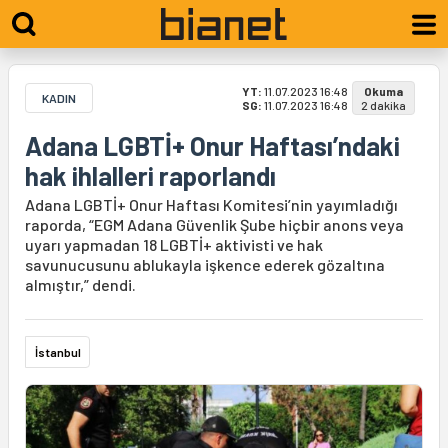
YT:
11.07.2023 16:48
Okuma
KADIN
SG:
11.07.2023 16:48
2 dakika
Adana LGBTİ+ Onur Haftası’ndaki
hak ihlalleri raporlandı
Adana LGBTİ+ Onur Haftası Komitesi’nin yayımladığı
raporda, “EGM Adana Güvenlik Şube hiçbir anons veya
uyarı yapmadan 18 LGBTİ+ aktivisti ve hak
savunucusunu ablukayla işkence ederek gözaltına
almıştır,” dendi.
İstanbul