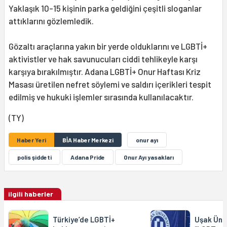
Yaklaşık 10-15 kişinin parka geldiğini çeşitli sloganlar
attıklarını gözlemledik.
Gözaltı araçlarına yakın bir yerde olduklarını ve LGBTİ+
aktivistler ve hak savunucuları ciddi tehlikeyle karşı
karşıya bırakılmıştır. Adana LGBTİ+ Onur Haftası Kriz
Masası üretilen nefret söylemi ve saldırı içerikleri tespit
edilmiş ve hukuki işlemler sırasında kullanılacaktır.
(TY)
Haber Yeri
BİA Haber Merkezi
onur ayı
polis şiddeti
Adana Pride
Onur Ayı yasakları
ilgili haberler
Türkiye’de LGBTİ+
Uşak Üni