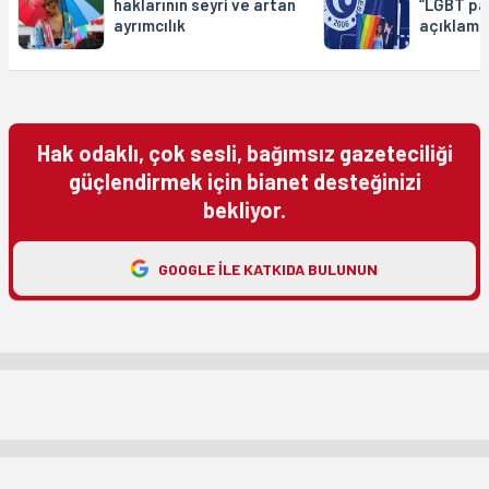
haklarının seyri ve artan
“LGBT pa
ayrımcılık
açıklama
Hak odaklı, çok sesli, bağımsız gazeteciliği
güçlendirmek için bianet desteğinizi
bekliyor.
GOOGLE ILE KATKIDA BULUNUN