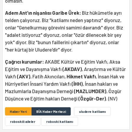
olmasın.
Adem Ant'ın nişanlısı Garibe Ürek:
Biz hükümetle ayrı
telden çalıyoruz. Biz "katliamı neden yaptınız" diyoruz,
onlar "Genelkurmay görevini samimi davrandı" diyor. Biz
"adalet istiyoruz" diyoruz, onlar "özür dilenecek bir şey
yok" diyor. Biz "bunun faillerini çıkartın" diyoruz, onlar
"her kürtaj bir Uludere'dir" diyor.
Çağrıcı kurumlar:
AKABE Kültür ve Eğitim Vakfı, Aksa
Eğitim ve Dayanışma Vakfı
(AKDAV)
, Araştırma ve Kültür
Vakfı
(AKV)
, Fatih Akıncıları,
Hikmet Vakfı
, İnsan Hak ve
Hürriyetleri İnsani Yardım Vakfı
(İHH)
, İnsan hakları ve
Mazlumlarla Dayanışma Derneği
(MAZLUMDER)
, Özgür
Düşünce ve Eğitim hakları Derneği
(Özgür-Der)
. (NV)
Haber Yeri
BİA Haber Merkezi
uludere katliamı
roboskili aileler
roboski katliamı