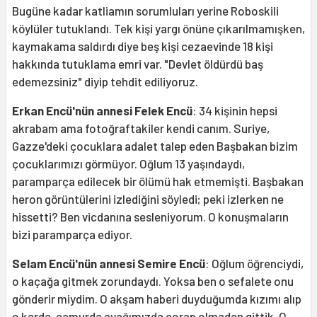
Bugüne kadar katliamın sorumluları yerine Roboskili
köylüler tutuklandı. Tek kişi yargı önüne çıkarılmamışken,
kaymakama saldırdı diye beş kişi cezaevinde 18 kişi
hakkında tutuklama emri var. "Devlet öldürdü baş
edemezsiniz" diyip tehdit ediliyoruz.
Erkan Encü'nün annesi Felek Encü
: 34 kişinin hepsi
akrabam ama fotoğraftakiler kendi canım. Suriye,
Gazze'deki çocuklara adalet talep eden Başbakan bizim
çocuklarımızı görmüyor. Oğlum 13 yaşındaydı,
paramparça edilecek bir ölümü hak etmemişti. Başbakan
heron görüntülerini izlediğini söyledi; peki izlerken ne
hissetti? Ben vicdanına sesleniyorum. O konuşmaların
bizi paramparça ediyor.
Selam Encü'nün annesi Semire Encü
: Oğlum öğrenciydi,
o kaçağa gitmek zorundaydı. Yoksa ben o sefalete onu
gönderir miydim. O akşam haberi duyduğumda kızımı alıp
o karda, çamurda ayağımızda çorap olmadan gittik. O