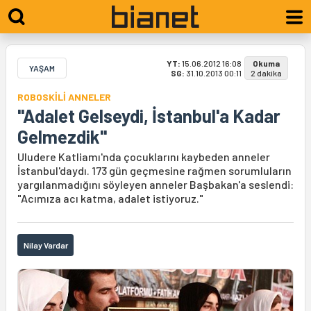
YT:
15.06.2012 16:08
Okuma
YAŞAM
SG:
31.10.2013 00:11
2 dakika
ROBOSKİLİ ANNELER
"Adalet Gelseydi, İstanbul'a Kadar
Gelmezdik"
Uludere Katliamı'nda çocuklarını kaybeden anneler
İstanbul'daydı. 173 gün geçmesine rağmen sorumluların
yargılanmadığını söyleyen anneler Başbakan'a seslendi:
"Acımıza acı katma, adalet istiyoruz."
Nilay Vardar