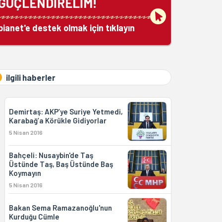
GÜÇLENDİRELİM!
bianet'e destek olmak için tıklayın
ilgili haberler
Demirtaş: AKP’ye Suriye Yetmedi,
Karabağ’a Körükle Gidiyorlar
5 Nisan 2016
Bahçeli: Nusaybin'de Taş
Üstünde Taş, Baş Üstünde Baş
Koymayın
5 Nisan 2016
Bakan Sema Ramazanoğlu'nun
Kurduğu Cümle