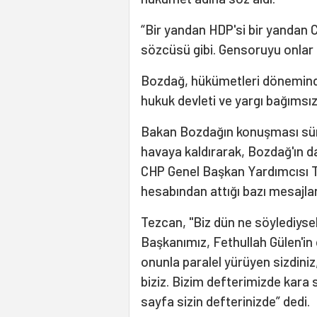
“Bir yandan HDP'si bir yandan 
sözcüsü gibi. Gensoruyu onlar m
Bozdağ, hükümetleri döneminde a
hukuk devleti ve yargı bağımsızlı
Bakan Bozdağın konuşması sürerk
havaya kaldırarak, Bozdağ'ın da
CHP Genel Başkan Yardımcısı 
hesabından attığı bazı mesajla
Tezcan, "Biz dün ne söylediyse
Başkanımız, Fethullah Gülen'in 
onunla paralel yürüyen sizdiniz,
biziz. Bizim defterimizde kara 
sayfa sizin defterinizde” dedi.