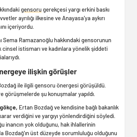
kkındaki
gensoru
gerekçesi yargı erkini baskı
uvvetler ayrılığı ilkesine ve Anayasa'ya aykırı
nı içeriyordu.
kanı Sema Ramazanoğlu hakkındaki gensorunun
 cinsel istismarı ve kadınlara yönelik şiddeti
alarıydı.
nergeye ilişkin görüşler
ozdağ ile ilgili gensoru önergesi görüşüldü.
re görüşmelerde şu konuşmalar yapıldı.
zgökçe,
Ertan Bozdağ ve kendisine bağlı bakanlık
 karar verdiğini ve yargıyı yönlendirdiğini söyledi.
 inancın yok olduğunu, hak ihlallerinin
arda Bozdağ'ın üst düzeyde sorumluluğu olduğunu