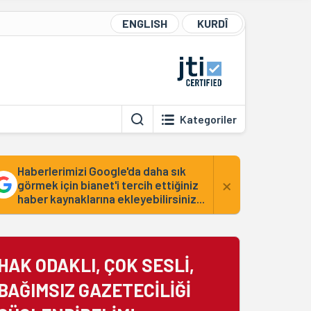
ENGLISH
KURDÎ
Kategoriler
Haberlerimizi Google'da daha sık
×
görmek için bianet'i tercih ettiğiniz
haber kaynaklarına ekleyebilirsiniz...
HAK ODAKLI, ÇOK SESLİ,
BAĞIMSIZ GAZETECİLİĞİ