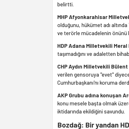
belirtti.
MHP Afyonkarahisar Milletve
olduğunu, hükümet adı altında
ve terörle mücadelenin önünü
HDP Adana Milletvekili Meral
taşımadığını ve adaletten bih
CHP Aydın Milletvekili Bülen
verilen gensoruya "evet" diyece
Cumhurbaşkanı'nı koruma derdi v
AKP Grubu adına konuşan Ard
konu mesele başta olmak üzere 
iktidarında ekildiğini savundu.
Bozdağ: Bir yandan HDP