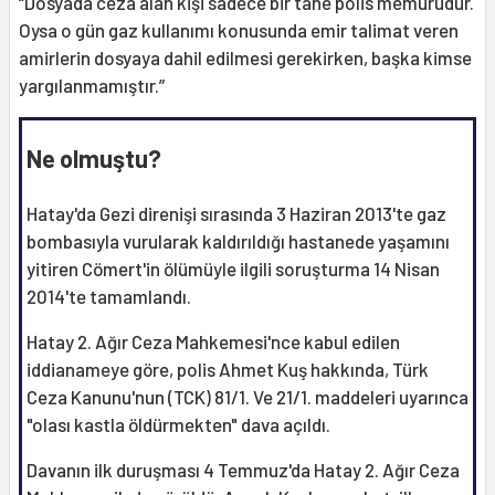
“Dosyada ceza alan kişi sadece bir tane polis memurudur.
Oysa o gün gaz kullanımı konusunda emir talimat veren
amirlerin dosyaya dahil edilmesi gerekirken, başka kimse
yargılanmamıştır.”
Ne olmuştu?
Hatay'da Gezi direnişi sırasında 3 Haziran 2013'te gaz
bombasıyla vurularak kaldırıldığı hastanede yaşamını
yitiren Cömert'in ölümüyle ilgili soruşturma 14 Nisan
2014'te tamamlandı.
Hatay 2. Ağır Ceza Mahkemesi'nce kabul edilen
iddianameye göre, polis Ahmet Kuş hakkında, Türk
Ceza Kanunu'nun (TCK) 81/1. Ve 21/1. maddeleri uyarınca
"olası kastla öldürmekten" dava açıldı.
Davanın ilk duruşması 4 Temmuz'da Hatay 2. Ağır Ceza