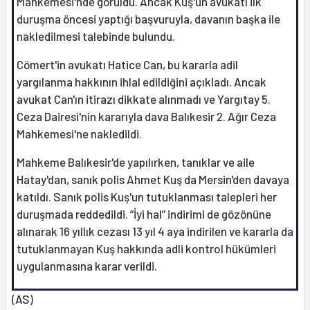
Mahkemesi'nde görüldü. Ancak Kuş'un avukatı ilk
duruşma öncesi yaptığı başvuruyla, davanın başka ile
nakledilmesi talebinde bulundu.
Cömert'in avukatı Hatice Can, bu kararla adil
yargılanma hakkının ihlal edildiğini açıkladı. Ancak
avukat Can'ın itirazı dikkate alınmadı ve Yargıtay 5.
Ceza Dairesi'nin kararıyla dava Balıkesir 2. Ağır Ceza
Mahkemesi'ne nakledildi.
Mahkeme Balıkesir'de yapılırken, tanıklar ve aile
Hatay'dan, sanık polis Ahmet Kuş da Mersin'den davaya
katıldı. Sanık polis Kuş'un tutuklanması talepleri her
duruşmada reddedildi. “İyi hal” indirimi de gözönüne
alınarak 16 yıllık cezası 13 yıl 4 aya indirilen ve kararla da
tutuklanmayan Kuş hakkında adli kontrol hükümleri
uygulanmasına karar verildi.
(AS)