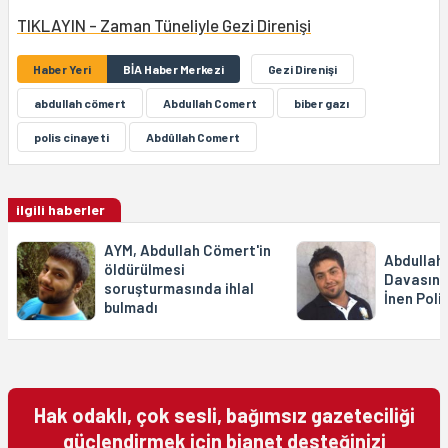
TIKLAYIN - Zaman Tüneliyle Gezi Direnişi
Haber Yeri
BİA Haber Merkezi
Gezi Direnişi
abdullah cömert
Abdullah Comert
biber gazı
polis cinayeti
Abdûllah Comert
ilgili haberler
AYM, Abdullah Cömert'in
Abdullah
öldürülmesi
Davasınd
soruşturmasında ihlal
İnen Pol
bulmadı
Hak odaklı, çok sesli, bağımsız gazeteciliği
güçlendirmek için bianet desteğinizi