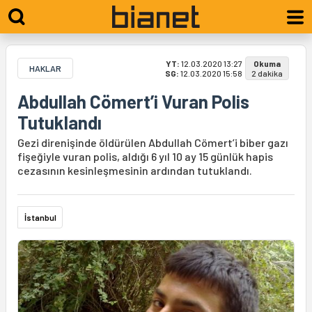
YT:
12.03.2020 13:27
Okuma
HAKLAR
SG:
12.03.2020 15:58
2 dakika
Abdullah Cömert’i Vuran Polis
Tutuklandı
Gezi direnişinde öldürülen Abdullah Cömert’i biber gazı
fişeğiyle vuran polis, aldığı 6 yıl 10 ay 15 günlük hapis
cezasının kesinleşmesinin ardından tutuklandı.
İstanbul