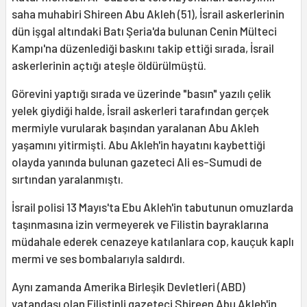
saha muhabiri Shireen Abu Akleh (51), İsrail askerlerinin
dün işgal altındaki Batı Şeria'da bulunan Cenin Mülteci
Kampı'na düzenlediği baskını takip ettiği sırada, İsrail
askerlerinin açtığı ateşle öldürülmüştü.
Görevini yaptığı sırada ve üzerinde "basın" yazılı çelik
yelek giydiği halde, İsrail askerleri tarafından gerçek
mermiyle vurularak başından yaralanan Abu Akleh
yaşamını yitirmişti. Abu Akleh'in hayatını kaybettiği
olayda yanında bulunan gazeteci Ali es-Sumudi de
sırtından yaralanmıştı.
İsrail polisi 13 Mayıs'ta Ebu Akleh'in tabutunun omuzlarda
taşınmasına izin vermeyerek ve Filistin bayraklarına
müdahale ederek cenazeye katılanlara cop, kauçuk kaplı
mermi ve ses bombalarıyla saldırdı.
Aynı zamanda Amerika Birleşik Devletleri (ABD)
vatandaşı olan Filistinli gazeteci Shireen Abu Akleh'in