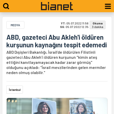
YT:
05.07.2022 11:56
Okuma
MEDYA
SG:
05.07.2022 12:35
3 dakika
ABD, gazeteci Abu Akleh'i öldüren
kurşunun kaynağını tespit edemedi
ABD Dışişleri Bakanlığı, İsrail’de öldürülen Filistinli
gazeteci Abu Akleh’i öldüren kurşunun "kimin ateş
ettiğini kanıtlayamayacak kadar zarar görmüş"
olduğunu açıkladı: “İsrail mevzilerinden gelen mermiler
neden olmuş olabilir."
İstanbul