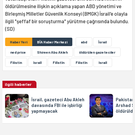
öldürülmesine ilişkin açıklama yapan ABD yönetimi ve
Birleşmiş Milletler Güvenlik Konseyi (BMGK) İsrail'e olayla
ilgili "şeffaf bir soruşturma" yürütme çağrısında bulundu.
(SD)
Haber Yeri
BİA Haber Merkezi
abd
İsrail
ned price
Shireen Abu Akleh
öldürülen gazeteciler
Filistin
îsraîl
Filîstîn
Filistîn
Israîl
ilgili haberler
İsrail, gazeteci Abu Akleh
Pakistan
davasında FBI ile işbirliği
Arshad S
yapmayacak
öldürüld