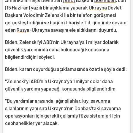
Amerika Birleşik Devletleri (
ABD
) Başkanı
Joe Biden
, dün
(15 Haziran) yazılı bir açıklama yaparak
Ukrayna
Devlet
Başkanı Volodimir Zelenski ile bir telefon görüşmesi
gerçekleştirdiğini ve bugün itibariyle 113. gününde devam
eden
Rusya
-Ukrayna savaşını ele aldıklarını duyurdu.
Biden, Zelenski'yi ABD'nin Ukrayna'ya 1 milyar dolarlık
güvenlik yardımında daha bulunacağı konusunda
bilgilendirdiğini söyledi.
Biden, kararı duyurduğu açıklamasında özetle şöyle dedi:
"Zelenski'yi ABD'nin Ukrayna'ya 1 milyar dolar daha
güvenlik yardımı yapacağı konusunda bilgilendirdim.
"Bu yardımlar arasında, ağır silahlar, kıyı savunma
silahlarının yanı sıra Ukrayna'nın Donbas'taki savunma
operasyonları için gerekli gelişmiş füze sistemleri için
cephanelikler yer alacak.