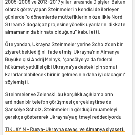
2005-2009 ve 2013-2017 yılları arasında Dışişleri Bakanı
olarak görev yapan Steinmeier'in kendisi de ilerleyen
günlerde "o dönemlerde müttefiklerinin özellikle Nord
Stream 2 doğalgaz projesine yönelik uyarılarını dikkate
almamanın da bir hata olduğunu" kabul etti.
Öte yandan, Ukrayna Steinmeier yerine Scholz'den bir
ziyaret beklediğini ifade etmiş, Ukrayna'nın Almanya
Büyükelçisi Andrij Melnyk, "şansölye ya da federal
hükümet yetkilisi gibi Ukrayna'ya destek için somut
kararlar alabilecek birinin gelmesinin daha iyi olacağını"
söylemişti.
Steinmeier ve Zelenski, bu karşılıklı açıklamaların
ardından bir telefon görüşmesi gerçekleştirse de
Şansölye Scholz, Steinmeier'in gördüğü muameleyi
gerekçe göstererek Ukrayna'ya gitmeyi reddediyordu.
TIKLAYIN - Rusya-Ukrayna savaşı ve Almanya siyaseti: