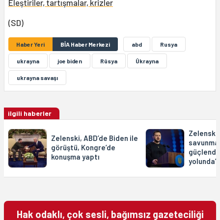
Eleştiriler, tartışmalar, krizler
(SD)
Haber Yeri
BİA Haber Merkezi
abd
Rusya
ukrayna
joe biden
Rûsya
Ûkrayna
ukrayna savaşı
ilgili haberler
Zelenski,
Zelenski, ABD’de Biden ile
savunma 
görüştü, Kongre’de
güçlendi
konuşma yaptı
yolunda’
Hak odaklı, çok sesli, bağımsız gazeteciliği