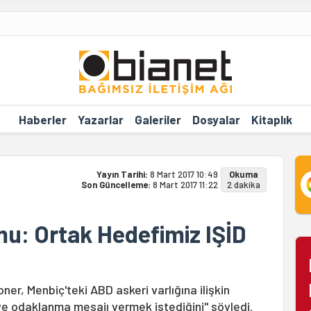
Haberler
Yazarlar
Galeriler
Dosyalar
Kitaplık
Yayın Tarihi:
8 Mart 2017 10:49
Okuma
Son Güncelleme:
8 Mart 2017 11:22
2 dakika
u: Ortak Hedefimiz IŞİD
ner, Menbiç'teki ABD askeri varlığına ilişkin
ye odaklanma mesajı vermek istediğini" söyledi.