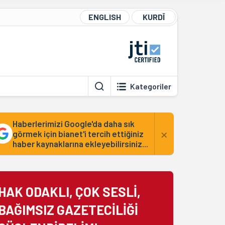
ENGLISH
KURDÎ
Kategoriler
Haberlerimizi Google'da daha sık
×
görmek için bianet'i tercih ettiğiniz
haber kaynaklarına ekleyebilirsiniz...
HAK ODAKLI, ÇOK SESLİ,
BAĞIMSIZ GAZETECİLİĞİ