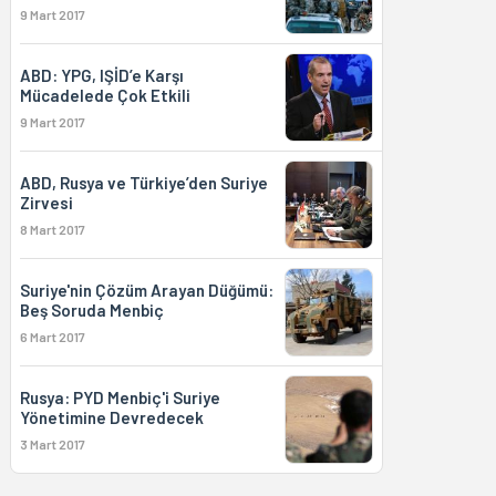
9 Mart 2017
ABD: YPG, IŞİD’e Karşı
Mücadelede Çok Etkili
9 Mart 2017
ABD, Rusya ve Türkiye’den Suriye
Zirvesi
8 Mart 2017
Suriye'nin Çözüm Arayan Düğümü:
Beş Soruda Menbiç
6 Mart 2017
Rusya: PYD Menbiç'i Suriye
Yönetimine Devredecek
3 Mart 2017