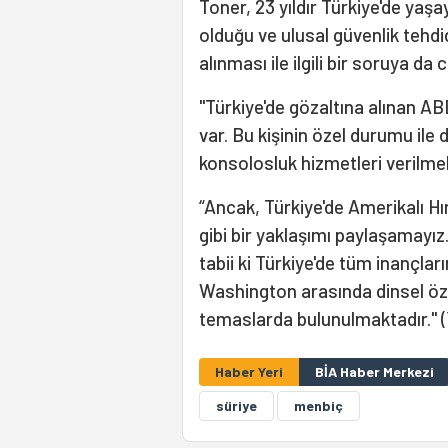
Toner, 23 yıldır Türkiye'de ya
olduğu ve ulusal güvenlik tehdi
alınması ile ilgili bir soruya da 
"Türkiye'de gözaltına alınan AB
var. Bu kişinin özel durumu ile 
konsolosluk hizmetleri verilme
“Ancak, Türkiye'de Amerikalı Hır
gibi bir yaklaşımı paylaşamayı
tabii ki Türkiye'de tüm inançla
Washington arasında dinsel öz
temaslarda bulunulmaktadır." 
Haber Yeri
BİA Haber Merkezi
süriye
menbiç