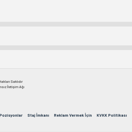
kları Saklıdır
msız İletişim Ağı
 Pozisyonlar
Staj İmkanı
Reklam Vermek İçin
KVKK Politikası