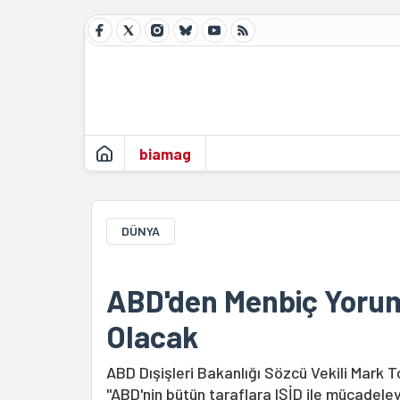
biamag
DÜNYA
ABD'den Menbiç Yorum
Olacak
ABD Dışişleri Bakanlığı Sözcü Vekili Mark To
"ABD'nin bütün taraflara IŞİD ile mücadele