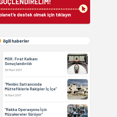
GÜÇLENDİRELİM!
bianet'e destek olmak için tıklayın
ilgili haberler
MGK: Fırat Kalkanı
Sonuçlandırıldı
30 Mart 2017
“Menbic Satrancında
Müttefiklerle Rakipler İç İçe”
16 Mart 2017
“Rakka Operasyonu İçin
Müzakereler Sürüyor”