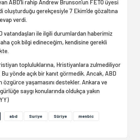
şayan ABD'li rahip Andrew Brunson'un FETÖ üyesi
di oluşturduğu gerekçesiyle 7 Ekim'de gözaltına
cevap verdi.
D vatandaşları ile ilgili durumlardan haberimiz
daha çok bilgi edineceğim, kendisine gerekli
kte.
istiyan topluluklarına, Hristiyanlara zulmediliyor
z. Bu yönde açık bir kanıt görmedik. Ancak, ABD
rın özgürce yaşamasını destekler. Ankara ve
gürlüğe saygı konularında oldukça yakın
(YY)
abd
Suriye
Sûriye
menbic