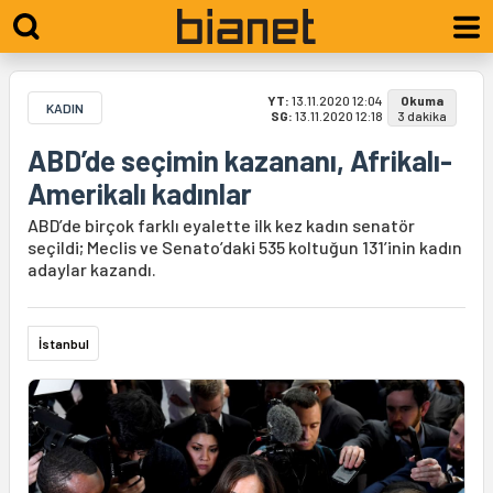
YT:
13.11.2020 12:04
Okuma
KADIN
SG:
13.11.2020 12:18
3 dakika
ABD’de seçimin kazananı, Afrikalı-
Amerikalı kadınlar
ABD’de birçok farklı eyalette ilk kez kadın senatör
seçildi; Meclis ve Senato’daki 535 koltuğun 131’inin kadın
adaylar kazandı.
İstanbul