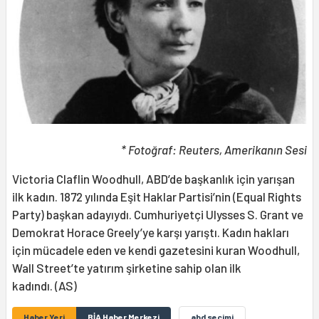
* Fotoğraf: Reuters, Amerikanın Sesi
Victoria Claflin Woodhull, ABD’de başkanlık için yarışan
ilk kadın. 1872 yılında Eşit Haklar Partisi’nin (Equal Rights
Party) başkan adayıydı. Cumhuriyetçi Ulysses S. Grant ve
Demokrat Horace Greely’ye karşı yarıştı. Kadın hakları
için mücadele eden ve kendi gazetesini kuran Woodhull,
Wall Street’te yatırım şirketine sahip olan ilk
kadındı. (AS)
Haber Yeri
BİA Haber Merkezi
abd seçimi