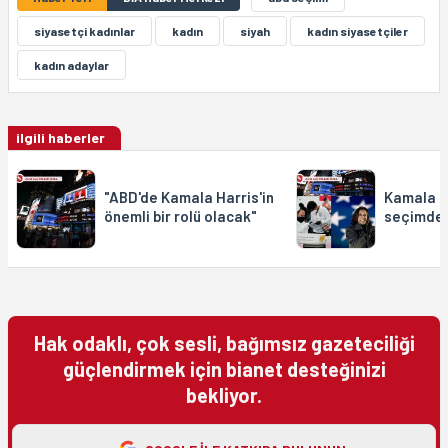
siyasetçi kadınlar
kadın
siyah
kadın siyasetçiler
kadın adaylar
ilgili haberler
"ABD'de Kamala Harris'in
Kamala H
önemli bir rolü olacak"
seçimde ü
Hak odaklı, çok sesli, bağımsız gazeteciliği
güçlendirmek için bianet desteğinizi
bekliyor.