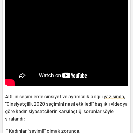
ADL’in seçimlerde cinsiyet ve ayrımcılıkla ilgili
yazısında
,
“Cinsiyetçilik 2020 seçimini nasıl etkiledi” başlıklı videoya
göre kadın siyasetçilerin karşılaştığı sorunlar şöyle
sıralandı:
* Kadınlar “sevimli” olmak zorunda.