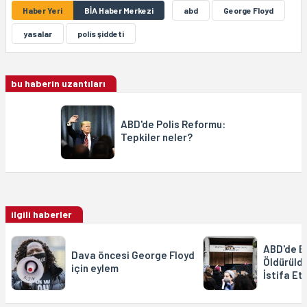
Haber Yeri
BİA Haber Merkezi
abd
George Floyd
yasalar
polis şiddeti
bu haberin uzantıları
ABD'de Polis Reformu:
Tepkiler neler?
ilgili haberler
ABD'de B
Dava öncesi George Floyd
Öldürüld
için eylem
İstifa Ett