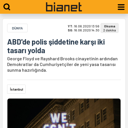
YT:
16.06.2020 13:56
Okuma
DÜNYA
SG:
16.06.2020 14:30
2 dakika
ABD'de polis şiddetine karşı iki
tasarı yolda
George Floyd ve Rayshard Brooks cinayetinin ardından
Demokratlar da Cumhuriyetçiler de yeni yasa tasarısı
sunma hazırlığında.
İstanbul