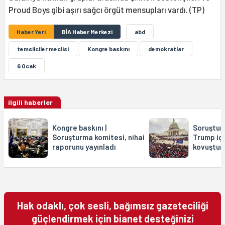
Proud Boys gibi aşırı sağcı örgüt mensupları vardı. (TP)
Haber Yeri
BİA Haber Merkezi
abd
temsilciler meclisi
Kongre baskını
demokratlar
6 Ocak
ilgili haberler
Kongre baskını |
Soruştur
Soruşturma komitesi, nihai
Trump içi
raporunu yayınladı
kovuştur
Hak odaklı, çok sesli, bağımsız gazeteciliği
güçlendirmek için bianet desteğinizi