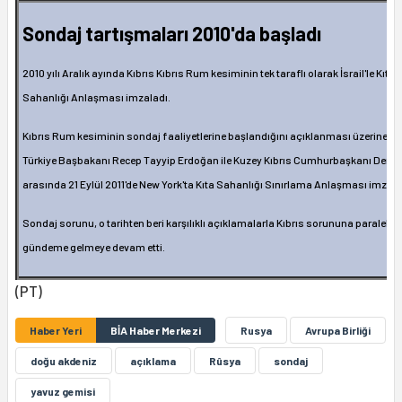
Sondaj tartışmaları 2010'da başladı
2010 yılı Aralık ayında Kıbrıs Kıbrıs Rum kesiminin tek taraflı olarak İsrail'le Kıta
Sahanlığı Anlaşması imzaladı.
Kıbrıs Rum kesiminin sondaj faaliyetlerine başlandığını açıklanması üzerine 
Türkiye Başbakanı Recep Tayyip Erdoğan ile Kuzey Kıbrıs Cumhurbaşkanı Derviş
arasında 21 Eylül 2011'de New York'ta Kıta Sahanlığı Sınırlama Anlaşması imzala
Sondaj sorunu, o tarihten beri karşılıklı açıklamalarla Kıbrıs sorununa paralel o
gündeme gelmeye devam etti.
(PT)
Haber Yeri
BİA Haber Merkezi
Rusya
Avrupa Birliği
doğu akdeniz
açıklama
Rûsya
sondaj
yavuz gemisi