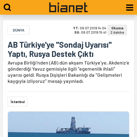
YT:
09.07.2019 14:04
Okuma
DÜNYA
SG:
09.07.2019 15:41
2 dakika
AB Türkiye'ye "Sondaj Uyarısı"
Yaptı, Rusya Destek Çıktı
Avrupa Birliği'nden (AB) dün akşam Türkiye'ye, Akdeniz'e
gönderdiği Yavuz gemisiyle ilgili "egemenlik ihlali"
uyarısı geldi. Rusya Dışişleri Bakanlığı da "Gelişmeleri
kaygıyla izliyoruz" mesajı yayınladı.
İstanbul