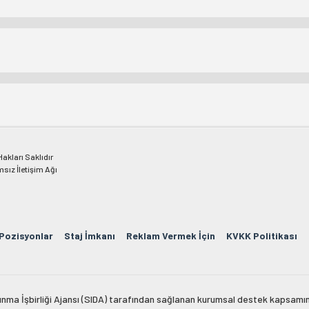
kları Saklıdır
msız İletişim Ağı
 Pozisyonlar
Staj İmkanı
Reklam Vermek İçin
KVKK Politikası
lkınma İşbirliği Ajansı (SIDA) tarafından sağlanan kurumsal destek kapsamın