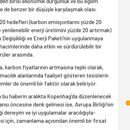
lerden birisi ekonomik durgunluk ve bu eğilim
e benzer bir düşüşle karşılaşmak olası.
0/20 hedefleri (karbon emisyonlarını yüzde 20
e yenilenebilir enerji üretimini yüzde 20 artırmak)
 Değişikliği ve Enerji Paketi'nin uygulanmaya
hacimlerinde daha etkin ve sürdürülebilir bir
üler arasında.
, karbon fiyatlarının artmasına tepki olarak,
şımacılık alanlarında faaliyet gösteren tesislerin
mler de önemli bir faktör olarak beliriyor.
n bu haberin aralıkta Kopenhag'da düzenlenecek
ransı öncesine denk gelmesi ise, Avrupa Birliği'nin
i deneyim ve iyi uygulamalar aracılığıyla-
si için, zamanlama açısından önemli bir fırsat