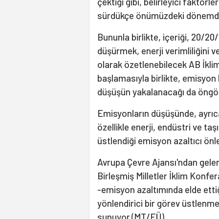
çektiği gibi, belirleyici faktör
sürdükçe önümüzdeki dönemde d
Bununla birlikte, içeriği, 20/2
düşürmek, enerji verimliliğini v
olarak özetlenebilecek AB İklim
başlamasıyla birlikte, emisyon 
düşüşün yakalanacağı da öngör
Emisyonların düşüşünde, ayrıca
özellikle enerji, endüstri ve ta
üstlendiği emisyon azaltıcı önle
Avrupa Çevre Ajansı'ndan gele
Birleşmiş Milletler İklim Konfe
-emisyon azaltımında elde ettiğ
yönlendirici bir görev üstlenme
sunuyor.(MT/EÜ)