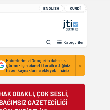
ENGLISH
KURDÎ
Kategoriler
Haberlerimizi Google'da daha sık
×
görmek için bianet'i tercih ettiğiniz
haber kaynaklarına ekleyebilirsiniz...
HAK ODAKLI, ÇOK SESLİ,
BAĞIMSIZ GAZETECİLİĞİ