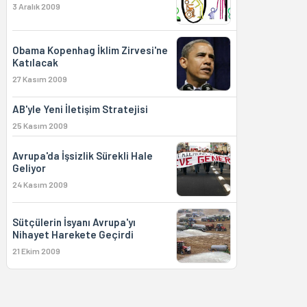
3 Aralık 2009
Obama Kopenhag İklim Zirvesi'ne
Katılacak
27 Kasım 2009
AB'yle Yeni İletişim Stratejisi
25 Kasım 2009
Avrupa'da İşsizlik Sürekli Hale
Geliyor
24 Kasım 2009
Sütçülerin İsyanı Avrupa'yı
Nihayet Harekete Geçirdi
21 Ekim 2009