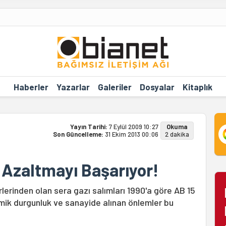
Haberler
Yazarlar
Galeriler
Dosyalar
Kitaplık
Yayın Tarihi:
7 Eylül 2009 10:27
Okuma
Son Güncelleme:
31 Ekim 2013 00:06
2 dakika
 Azaltmayı Başarıyor!
örlerinden olan sera gazı salımları 1990'a göre AB 15
ik durgunluk ve sanayide alınan önlemler bu