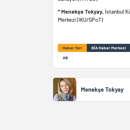
* Menekşe Tokyay,
İstanbul Kü
Merkezi (IKU/GPoT)
Haber Yeri
BİA Haber Merkezi
AB
Menekşe Tokyay