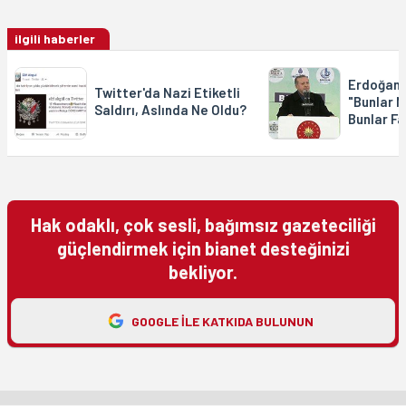
ilgili haberler
Erdoğan'
Twitter'da Nazi Etiketli
"Bunlar N
Saldırı, Aslında Ne Oldu?
Bunlar Fa
Hak odaklı, çok sesli, bağımsız gazeteciliği
güçlendirmek için bianet desteğinizi
bekliyor.
GOOGLE ILE KATKIDA BULUNUN