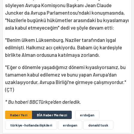
söyleyen Avrupa Komisyonu Başkanı Jean Claude
Juncker da Avrupa Parlamentosu'ndaki konuşmasında,
"Nazilerle bugünkü hükümetler arasındaki bu kıyaslamayı
asla kabul etmeyeceğim" dedi ve şöyle devam etti:
"Benim ülkem Lüksemburg, Naziler tarafından işgal
edilmişti. Halkımız acı çekiyordu. Babam üç kardeşiyle
birlikte Alman ordusuna katılmaya zorlandı.
"Eğer o dönemle yaşadığımız dönemi kıyaslıyorsanız, bu
tamamen kabul edilemez ve bunu yapan Avrupa'dan
uzaklaşıyordur, Avrupa Birliği'ne girmeye çalışmıyordur."
(ÇT)
* Bu haberi BBCTürkçe'den derledik.
Haber Yeri
BİA Haber Merkezi
erdoğan
türkiye-hollanda ilişkileri
erdogan
donald tusk