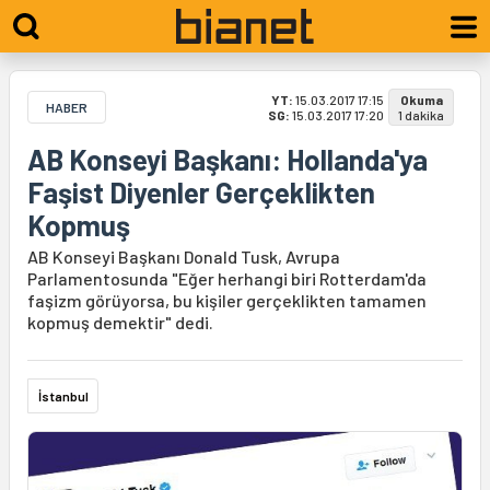
YT:
15.03.2017 17:15
Okuma
HABER
SG:
15.03.2017 17:20
1 dakika
AB Konseyi Başkanı: Hollanda'ya
Faşist Diyenler Gerçeklikten
Kopmuş
AB Konseyi Başkanı Donald Tusk, Avrupa
Parlamentosunda "Eğer herhangi biri Rotterdam'da
faşizm görüyorsa, bu kişiler gerçeklikten tamamen
kopmuş demektir" dedi.
İstanbul