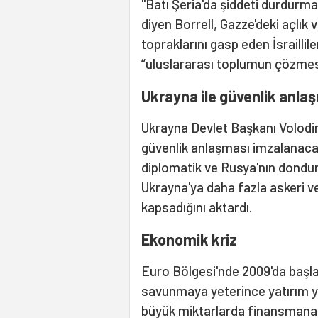
"Batı Şeria'da şiddeti durdurma
diyen Borrell, Gazze'deki açlık 
topraklarını gasp eden İsraillil
“uluslararası toplumun çözmesi
Ukrayna ile güvenlik anla
Ukrayna Devlet Başkanı Volodi
güvenlik anlaşması imzalanacağı
diplomatik ve Rusya'nın donduru
Ukrayna'ya daha fazla askeri v
kapsadığını aktardı.
Ekonomik kriz
Euro Bölgesi'nde 2009'da başla
savunmaya yeterince yatırım ya
büyük miktarlarda finansmana i