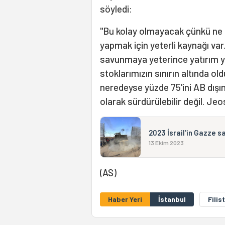
söyledi:
"Bu kolay olmayacak çünkü ne ü
yapmak için yeterli kaynağı va
savunmaya yeterince yatırım y
stoklarımızın sınırın altında ol
neredeyse yüzde 75'ini AB dışı
olarak sürdürülebilir değil. Je
2023 İsrail'in Gazze sa
13 Ekim 2023
(AS)
Haber Yeri
İstanbul
Filis