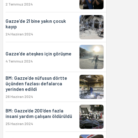
2 Temmuz 2024
Gazze’de 21 bine yakın çocuk
kayıp
24 Haziran 2024
Gazze’de ateşkes için görüşme
4 Temmuz 2024
BM: Gazze’de nüfusun dörtte
üçünden fazlası defalarca
yerinden edildi
26 Haziran 2024
BM: Gazze'de 200'den fazla
insani yardım çalışanı öldürüldü
25 Haziran 2024