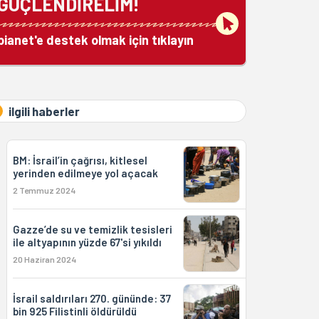
GÜÇLENDİRELİM!
bianet'e destek olmak için tıklayın
ilgili haberler
BM: İsrail’in çağrısı, kitlesel
yerinden edilmeye yol açacak
2 Temmuz 2024
Gazze’de su ve temizlik tesisleri
ile altyapının yüzde 67'si yıkıldı
20 Haziran 2024
İsrail saldırıları 270. gününde: 37
bin 925 Filistinli öldürüldü