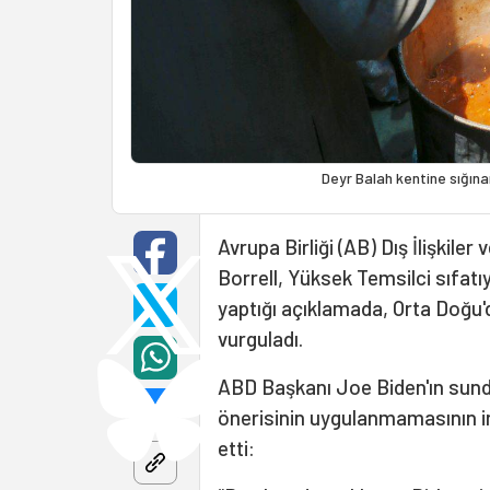
Deyr Balah kentine sığınan
Avrupa Birliği (AB) Dış İlişkile
Borrell, Yüksek Temsilci sıfatıy
yaptığı açıklamada, Orta Doğu'
vurguladı.
ABD Başkanı Joe Biden'ın sundu
önerisinin uygulanmamasının in
etti: