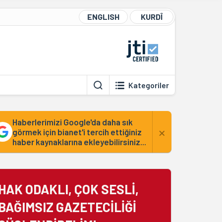
ENGLISH
KURDÎ
Kategoriler
Haberlerimizi Google'da daha sık
×
görmek için bianet'i tercih ettiğiniz
haber kaynaklarına ekleyebilirsiniz...
HAK ODAKLI, ÇOK SESLİ,
BAĞIMSIZ GAZETECİLİĞİ