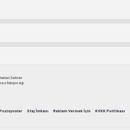
kları Saklıdır
msız İletişim Ağı
 Pozisyonlar
Staj İmkanı
Reklam Vermek İçin
KVKK Politikası