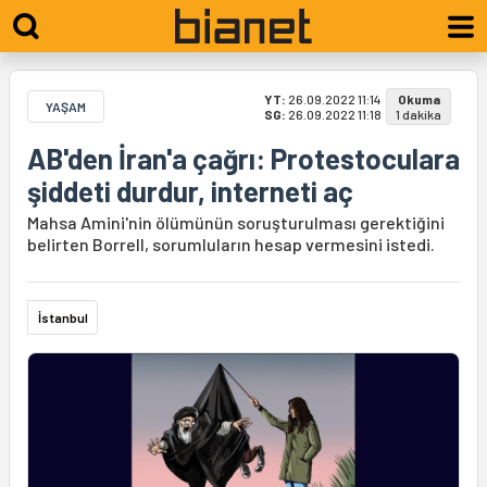
YT:
26.09.2022 11:14
Okuma
YAŞAM
SG:
26.09.2022 11:18
1 dakika
AB'den İran'a çağrı: Protestoculara
şiddeti durdur, interneti aç
Mahsa Amini'nin ölümünün soruşturulması gerektiğini
belirten Borrell, sorumluların hesap vermesini istedi.
İstanbul