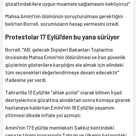
gözaltındakilere uygun muamele sağlamasını bekliyoruz”
Mahsa Amini'nin ölümünün soruşturulması gerektiğini
belirten Borrell, sorumluların hesap vermesini istedi.
Protestolar 17 Eylül’den bu yana sürüyor
Borrell, "AB, gelecek Dışişleri Bakanları Toplantısı
öncesinde Mahsa Emini'nin öldürülmesi ve İran güvenlik
güçlerinin gösterilere karşılığını ele almak için elindeki
tüm seçenekleri değerlendirmeye devam edecektir"
ifadesine yer verdi.
Tahran'da 13 Eylül'de "ahlak polisi" olarak bilinen İrşad
devriyelerince gözaltına alındıktan sonra komaya girerek
hastaneye kaldırılan Emini'nin 16 Eylül'de yaşamını
yitirmesi ülkede infiale yol açmıştı.
Amini'nin 17 Eylül'de memleketi Sakkız kentindeki
cenaze töreni sonrasında Tahran ve ülkenin batısındaki