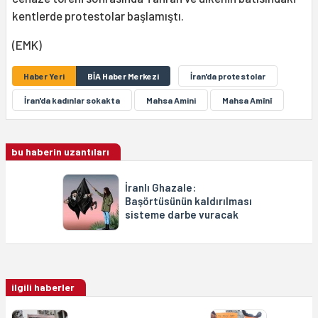
kentlerde protestolar başlamıştı.
(EMK)
Haber Yeri
BİA Haber Merkezi
İran'da protestolar
İran'da kadınlar sokakta
Mahsa Amini
Mahsa Amînî
bu haberin uzantıları
İranlı Ghazale:
Başörtüsünün kaldırılması
sisteme darbe vuracak
ilgili haberler