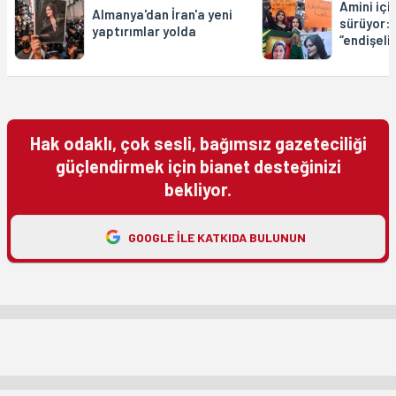
Amini içi
Almanya'dan İran'a yeni
sürüyor:
yaptırımlar yolda
“endişeli
Hak odaklı, çok sesli, bağımsız gazeteciliği
güçlendirmek için bianet desteğinizi
bekliyor.
GOOGLE ILE KATKIDA BULUNUN