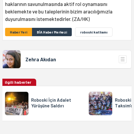
haklarının savunulmasında aktif rol oynamasını
beklemekte ve bu taleplerinin bizim aracılığımızla
duyurulmasını istemektedirler. (ZA/HK)
Haber Yeri
BİA Haber Merkezi
roboski katliamı
Zehra Akıdan
ilgili haberler
Roboski İçin Adalet
Roboski 
Yürüşüne Saldırı
Taksim'de