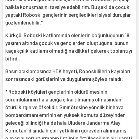
halkla konuşmasını tavsiye edebilirim. Bu şekilde çocuk
yaştaki Roboski gençlerinin sergiledikleri siyasi duruşlar
gözlemlenebilir."
Kürkçü, Roboski katliamında ölenlerin çoğunluğunun 18
yaşının altında çocuk ve gençlerden oluştuğuna, bunun
kaçakçılık katliamı olmadığına dikkat çekerek toplantıyı
bitirdi.
Basın açıklamasında HDK heyeti, Roboskililerin kayıpları
sonrasındaki görüşlerini ve duygularını şöyle sıraladı:
* Roboski köylüleri gençlerinin öldürülmesinin
sorumlularının hala açığa çıkartılmamış olmasından
ötürü kırgın ve öfkelidir. Sınır ötesine yönelik bir hava
bombardımanı emrinin en yüksek komuta düzeyinden
geleceği bilindiği halde hala Uludere Jandarma Alay
Komutanı dışında hiçbir yetkilinin görevden alınmamış
olmasını soruşturmanın üstünün örtüleceğinin bir işareti