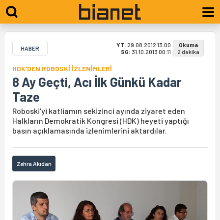
YT:
29.08.2012 13:00
Okuma
HABER
SG:
31.10.2013 00:11
2 dakika
HDK'DEN ROBOSKİ İZLENİMLERİ
8 Ay Geçti, Acı İlk Günkü Kadar
Taze
Roboski'yi katliamın sekizinci ayında ziyaret eden
Halkların Demokratik Kongresi (HDK) heyeti yaptığı
basın açıklamasında izlenimlerini aktardılar.
Zehra Akıdan