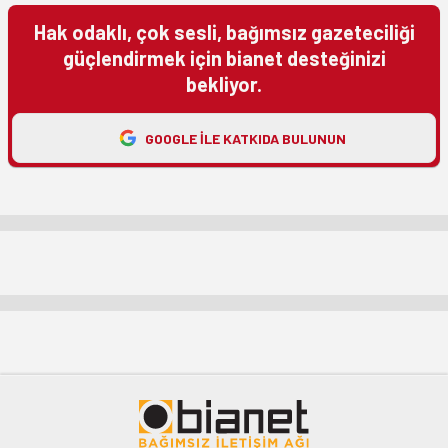
Hak odaklı, çok sesli, bağımsız gazeteciliği
güçlendirmek için bianet desteğinizi
bekliyor.
GOOGLE ILE KATKIDA BULUNUN