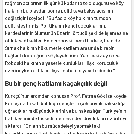
rağmen acılarının ilk günkü kadar taze olduğunu ve köy
halkının bu olaydan sonra politikaya bakış açısının
değiştiğini söyledi: "Bu facia köy halkının tümden
politikleştirmiş. Politikanın kendi çocuklarının,
kardeşlerinin ölümünün üzerini örtücü şekilde işlemesine
oldukça öfkeliler. Hem Roboski, hem Uludere, hem de
Şırnak halkının hükümetle katliam arasında birebir
bağlantı kurduğunu söyleyebilirim. Yani sekiz ay önce
Roboski halkının siyasetle kurdukları ilişki koruculuk
üzerineyken artık bu ilişki muhalif siyasete döndü."
Bu bir genç katliamı kaçakçılık değil
Kürkçü'nün ardından konuşan Prof. Fatma Gök ise köyde
konuşma fırsatı bulduğu gençlerin çok büyük haksızlığa
uğradıklarını düşündüklerini ve bu haksızlığın Türkiye'nin
batı kesiminde hissedilmemesinden duydukları üzüntüyü
aktardı: "Onların bu mücadeleyi yapmaktaki
kararlılıklarını görebilmek için herkesin Roboski'ye gidip