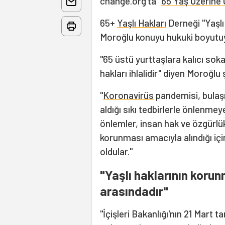
change.org'ta "
65 Yaş Üzerine 
65+
Yaşlı Hakları
Derneği "Yaşl
Moroğlu konuyu hukuki boyutuy
"65 üstü yurttaşlara kalıcı so
hakları ihlalidir" diyen Moroğlu 
"
Koronavirüs
pandemisi, bulaşm
aldığı sıkı tedbirlerle önlenmeye
önlemler, insan hak ve özgürlük
korunması amacıyla alındığı iç
oldular."
"Yaşlı haklarının koru
arasındadır"
"İçişleri Bakanlığı'nın 21 Mart t