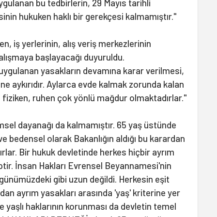
ulanan bu tedbirlerin, 29 Mayıs tarihli
sinin hukuken haklı bir gerekçesi kalmamıştır."
n, iş yerlerinin, alış veriş merkezlerinin
çalışmaya başlayacağı duyuruldu.
uygulanan yasakların devamına karar verilmesi,
ine aykırıdır. Aylarca evde kalmak zorunda kalan
an fiziken, ruhen çok yönlü mağdur olmaktadırlar."
bilimsel dayanağı da kalmamıştır. 65 yaş üstünde
ve bedensel olarak Bakanlığın aldığı bu karardan
ar. Bir hukuk devletinde herkes hiçbir ayrım
iptir. İnsan Hakları Evrensel Beyannamesi'nin
 günümüzdeki gibi uzun değildi. Herkesin eşit
dan ayrım yasakları arasında 'yaş' kriterine yer
yaşlı haklarının korunması da devletin temel