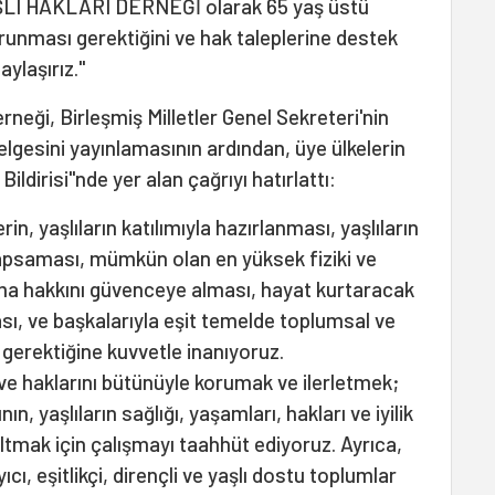
AŞLI HAKLARI DERNEĞİ olarak 65 yaş üstü
orunması gerektiğini ve hak taleplerine destek
ylaşırız."
rneği, Birleşmiş Milletler Genel Sekreteri'nin
belgesini yayınlamasının ardından, üye ülkelerin
Bildirisi"nde yer alan çağrıyı hatırlattı:
rin, yaşlıların katılımıyla hazırlanması, yaşlıların
 kapsaması, mümkün olan en yüksek fiziki ve
aşma hakkını güvenceye alması, hayat kurtaracak
sı, ve başkalarıyla eşit temelde toplumsal ve
gerektiğine kuvvetle inanıyoruz.
 ve haklarını bütünüyle korumak ve ilerletmek;
, yaşlıların sağlığı, yaşamları, hakları ve iyilik
altmak için çalışmayı taahhüt ediyoruz. Ayrıca,
ı, eşitlikçi, dirençli ve yaşlı dostu toplumlar