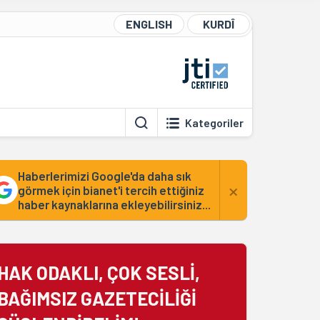
ENGLISH
KURDÎ
Kategoriler
Haberlerimizi Google'da daha sık
×
görmek için bianet'i tercih ettiğiniz
haber kaynaklarına ekleyebilirsiniz...
HAK ODAKLI, ÇOK SESLİ,
BAĞIMSIZ GAZETECİLİĞİ