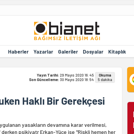
Haberler
Yazarlar
Galeriler
Dosyalar
Kitaplık
Yayın Tarihi:
29 Mayıs 2020 16:45
Okuma
Son Güncelleme:
30 Mayıs 2020 18:54
5 dakika
uken Haklı Bir Gerekçesi
uygulanan yasakların devamına karar verilmesi,
" derken psikiyatr Erkan-Yüce ise "Riskli hemen her