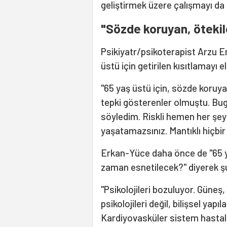
geliştirmek üzere çalışmayı da
"Sözde koruyan, ötekil
Psikiyatr/psikoterapist Arzu 
üstü için getirilen kısıtlamayı e
"65 yaş üstü için, sözde koruyan
tepki gösterenler olmuştu. Bugü
söyledim. Riskli hemen her şey
yaşatamazsınız. Mantıklı hiçbi
Erkan-Yüce daha önce de "65 y
zaman esnetilecek?" diyerek şu
"Psikolojileri bozuluyor. Güneş,
psikolojileri değil, bilişsel yapı
Kardiyovasküler sistem hastalı