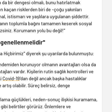
ın da bir dengesi olmalı, bunu hatırlatmak
 kaçan risklerden biri de -çoğu yakınları
l, istismarı ve yaşlılara uygulanan şiddettir.
insanın toplumla bağını tamamen keserek sosyal
siniz. Korumanın yolu bu değil!"
genellenmelidir"
 Hiçbirimiz" diyerek şu uyarılarda bulunmuştu:
demiden korunuyor olmanın avantajları olsa da
ları vardır. Kişilerin rutin sağlık kontrolleri ve
ki
Covid-19
'dan değil ancak başka hastalıklar
artış olabilir. Süreç belirsiz, denge
lama güçlükleri, neden-sonuç ilişkisi kuramama,
ibi belirtiler görürüz. Önlemlere ve