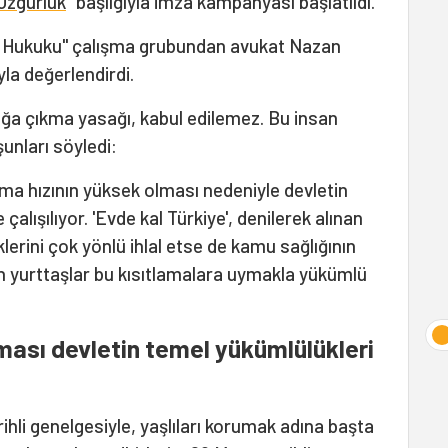
Özgürlük
" başlığıyla imza kampanyası başlatıldı.
ı Hukuku" çalışma grubundan avukat Nazan
la değerlendirdi.
kağa çıkma yasağı, kabul edilemez. Bu insan
şunları söyledi:
a hızının yüksek olması nedeniyle devletin
 çalışılıyor. 'Evde kal Türkiye', denilerek alınan
lerini çok yönlü ihlal etse de kamu sağlığının
in yurttaşlar bu kısıtlamalara uymakla yükümlü
nması devletin temel yükümlülükleri
arihli genelgesiyle, yaşlıları korumak adına başta