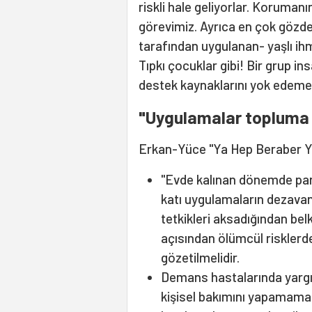
riskli hale geliyorlar. Koruman
görevimiz. Ayrıca en çok gözden
tarafından uygulanan- yaşlı ihma
Tıpkı çocuklar gibi! Bir grup 
destek kaynaklarını yok edemez
"Uygulamalar topluma 
Erkan-Yüce "Ya Hep Beraber Ya
"Evde kalınan dönemde pan
katı uygulamaların dezavantaj
tetkikleri aksadığından bel
açısından ölümcül risklerde 
gözetilmelidir.
Demans hastalarında yargı
kişisel bakımını yapamama g