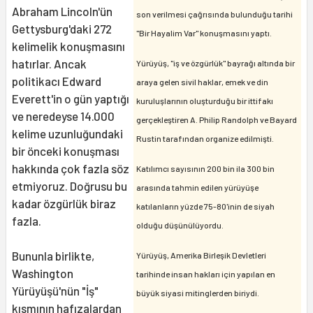
Abraham Lincoln'ün
son verilmesi çağrısında bulunduğu tarihi
Gettysburg'daki 272
"Bir Hayalim Var" konuşmasını yaptı.
kelimelik konuşmasını
hatırlar. Ancak
Yürüyüş, "iş ve özgürlük" bayrağı altında bir
politikacı Edward
araya gelen sivil haklar, emek ve din
Everett'in o gün yaptığı
kuruluşlarının oluşturduğu bir ittifakı
ve neredeyse 14.000
gerçekleştiren A. Philip Randolph ve Bayard
kelime uzunluğundaki
Rustin tarafından organize edilmişti.
bir önceki konuşması
hakkında çok fazla söz
Katılımcı sayısının 200 bin ila 300 bin
etmiyoruz. Doğrusu bu
arasında tahmin edilen yürüyüşe
kadar özgürlük biraz
katılanların yüzde 75-80'inin de siyah
fazla.
olduğu düşünülüyordu.
Bununla birlikte,
Yürüyüş, Amerika Birleşik Devletleri
Washington
tarihinde insan hakları için yapılan en
Yürüyüşü'nün "İş"
büyük siyasi mitinglerden biriydi.
kısmının hafızalardan