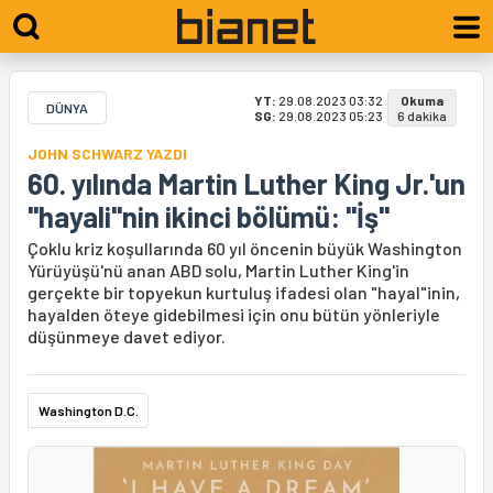
YT:
29.08.2023 03:32
Okuma
DÜNYA
SG:
29.08.2023 05:23
6 dakika
JOHN SCHWARZ YAZDI
60. yılında Martin Luther King Jr.'un
"hayali"nin ikinci bölümü: "İş"
Çoklu kriz koşullarında 60 yıl öncenin büyük Washington
Yürüyüşü'nü anan ABD solu, Martin Luther King'in
gerçekte bir topyekun kurtuluş ifadesi olan "hayal"inin,
hayalden öteye gidebilmesi için onu bütün yönleriyle
düşünmeye davet ediyor.
Washington D.C.