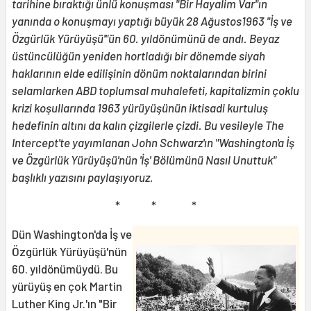
tarihine bıraktığı ünlü konuşması "Bir Hayalim Var"ın
yanında o konuşmayı yaptığı büyük 28 Ağustos1963 "İş ve
Özgürlük Yürüyüşü'"ün 60. yıldönümünü de andı. Beyaz
üstüncülüğün yeniden hortladığı bir dönemde siyah
haklarının elde edilişinin dönüm noktalarından birini
selamlarken ABD toplumsal muhalefeti, kapitalizmin çoklu
krizi koşullarında 1963 yürüyüşünün iktisadi kurtuluş
hedefinin altını da kalın çizgilerle çizdi. Bu vesileyle The
Intercept'te yayımlanan John Schwarz'ın "Washington'a İş
ve Özgürlük Yürüyüşü'nün 'İş' Bölümünü Nasıl Unuttuk"
başlıklı yazısını paylaşıyoruz.
* * *
Dün Washington'da İş ve
Özgürlük Yürüyüşü'nün
60. yıldönümüydü. Bu
yürüyüş en çok Martin
Luther King Jr.'ın "Bir