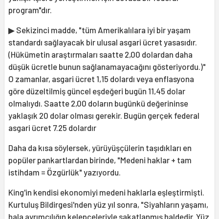
program"dır.
▶ Sekizinci madde, "tüm Amerikalılara iyi bir yaşam
standardı sağlayacak bir ulusal asgari ücret yasasıdır.
(Hükümetin araştırmaları saatte 2,00 dolardan daha
düşük ücretle bunun sağlanamayacağını gösteriyordu.)"
O zamanlar, asgari ücret 1,15 dolardı veya enflasyona
göre düzeltilmiş güncel eşdeğeri bugün 11,45 dolar
olmalıydı. Saatte 2,00 doların bugünkü değerininse
yaklaşık 20 dolar olması gerekir. Bugün gerçek federal
asgari ücret 7.25 dolardır
Daha da kısa söylersek, yürüyüşçülerin taşıdıkları en
popüler pankartlardan birinde, "Medeni haklar + tam
istihdam = Özgürlük" yazıyordu.
King'in kendisi ekonomiyi medeni haklarla eşleştirmişti.
Kurtuluş Bildirgesi'nden yüz yıl sonra, "Siyahların yaşamı,
hala ayrımcılığın kelepçeleriyle sakatlanmış haldedir. Yüz