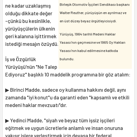
Birleşik Otomotiv İşçileri Sendikası başkanı
ne kadar uzaklaşmış
olduğu dikkate değer
Walter Reuther, yürüyüşün en ayrılmaz ve
-çünkü bu kesinlikle,
en üst düzey beyaz örgütleyicisiydi.
yürüyüşçülerin ülkenin
Yürüyüş, 1964 tarihli Medeni Haklar
geri kalanına işittirmek
Yasası'nın geçmesine ve 1965 Oy Hakları
istediği mesajın özüydü.
Yasası'nın kabul edilmesine katkıda
İş ve Özgürlük
bulundu.
Yürüyüşü'nün "Ne Talep
Ediyoruz" başlıklı 10 maddelik programına bir göz atalım:
▶ Birinci Madde, sadece oy kullanma hakkını değil, aynı
zamanda "iyi konut"u da garanti eden "kapsamlı ve etkili
medeni haklar mevzuatı"dır.
▶ Yedinci Madde, "siyah ve beyaz tüm işsiz işçileri
eğitmek ve uygun ücretlerle anlamlı ve insan onuruna
yakışır işlere yerleştirmek için devasa bir federal