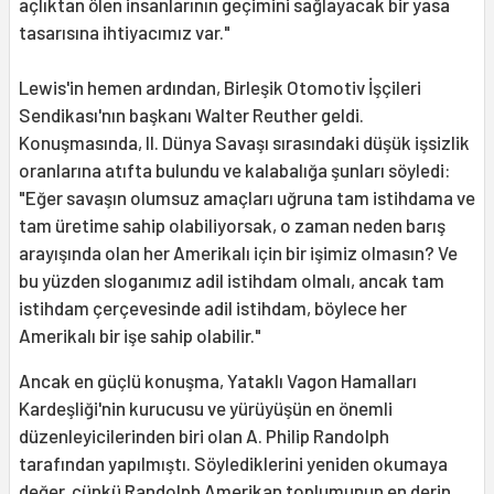
açlıktan ölen insanlarının geçimini sağlayacak bir yasa
tasarısına ihtiyacımız var."
Lewis'in hemen ardından, Birleşik Otomotiv İşçileri
Sendikası'nın başkanı Walter Reuther geldi.
Konuşmasında, II. Dünya Savaşı sırasındaki düşük işsizlik
oranlarına atıfta bulundu ve kalabalığa şunları söyledi:
"Eğer savaşın olumsuz amaçları uğruna tam istihdama ve
tam üretime sahip olabiliyorsak, o zaman neden barış
arayışında olan her Amerikalı için bir işimiz olmasın? Ve
bu yüzden sloganımız adil istihdam olmalı, ancak tam
istihdam çerçevesinde adil istihdam, böylece her
Amerikalı bir işe sahip olabilir."
Ancak en güçlü konuşma, Yataklı Vagon Hamalları
Kardeşliği'nin kurucusu ve yürüyüşün en önemli
düzenleyicilerinden biri olan A. Philip Randolph
tarafından yapılmıştı. Söylediklerini yeniden okumaya
değer, çünkü Randolph Amerikan toplumunun en derin