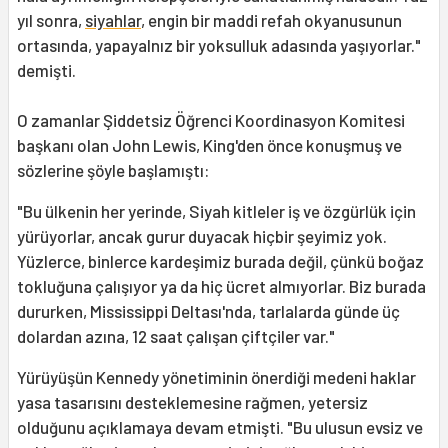
yıl sonra,
siyahlar
, engin bir maddi refah okyanusunun
ortasında, yapayalnız bir yoksulluk adasında yaşıyorlar."
demişti.
O zamanlar Şiddetsiz Öğrenci Koordinasyon Komitesi
başkanı olan John Lewis, King'den önce konuşmuş ve
sözlerine şöyle başlamıştı:
"Bu ülkenin her yerinde, Siyah kitleler iş ve özgürlük için
yürüyorlar, ancak gurur duyacak hiçbir şeyimiz yok.
Yüzlerce, binlerce kardeşimiz burada değil, çünkü boğaz
tokluğuna çalışıyor ya da hiç ücret almıyorlar. Biz burada
dururken, Mississippi Deltası'nda, tarlalarda günde üç
dolardan azına, 12 saat çalışan çiftçiler var."
Yürüyüşün Kennedy yönetiminin önerdiği medeni haklar
yasa tasarısını desteklemesine rağmen, yetersiz
olduğunu açıklamaya devam etmişti. "Bu ulusun evsiz ve