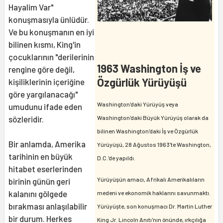
Hayalim Var"
konuşmasıyla ünlüdür.
Ve bu konuşmanın en iyi
bilinen kısmı, King'in
çocuklarının "derilerinin
1963 Washington İş ve
rengine göre değil,
Özgürlük Yürüyüşü
kişiliklerinin içeriğine
göre yargılanacağı"
Washington'daki Yürüyüş veya
umudunu ifade eden
Washington'daki Büyük Yürüyüş olarak da
sözleridir.
bilinen Washington'daki İş ve Özgürlük
Bir anlamda, Amerika
Yürüyüşü, 28 Ağustos 1963'te Washington,
tarihinin en büyük
D.C.'de yapıldı.
hitabet eserlerinden
Yürüyüşün amacı, Afrikalı Amerikalıların
birinin günün geri
kalanını gölgede
medeni ve ekonomik haklarını savunmaktı.
bırakması anlaşılabilir
Yürüyüşte, son konuşmacı Dr. Martin Luther
bir durum. Herkes
King Jr. Lincoln Anıtı'nın önünde, ırkçılığa