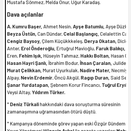
Mustafa Sönmez, Melda Onur, Uğur Karadaş.
Dava açılanlar
A. Kumru Başer,
Ahmet Nesin,
Ayşe Batumlu,
Ayşe Düzka
Beyza Üstün,
Can Dündar,
Celal Başlangıç,
Celalettin Can
Cengiz Baysoy,
Çilem Küçükkkeleş,
Derya Okatan,
Dicle
Anter,
Erol Önderoğlu,
Ertuğrul Mavioğlu,
Faruk Balıkçı,
Fa
Eren,
Fehim Işık,
Hüseyin Tahmaz,
Hakkı Boltan,
Hasan Ce
Hasan Hayri Şanlı,
İbrahim Bodur,
İhsan Çaralan,
Julide Ku
Murat Çelikkan,
Murat Uyurkulak,
Nadire Mater,
Necmiye
Alpay,
Nevin Erdemir
, Öncü Akgül,
Ragıp Duran,
Said Sefa
Şanar Yurdatapan,
Şebnem Korur Fincancı,
Tuğrul Eryılm
Veysi Altay,
Yıldırım Türker.
*
Deniz Türkali
hakkındaki dava soruşturma süresinin
zamanaşımına uğramasından ötürü düştü.
* Kampanya döneminde görev yapan eski Özgür Gündem G
Yayın Yönetmeni
Hüseyin Aykol
ile gazete yazarları
Mehme