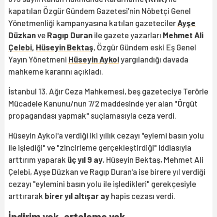
kapatılan Özgür Gündem Gazetesi’nin Nöbetçi Genel
Yönetmenliği kampanyasına katılan gazeteciler
Ayşe
Düzkan
ve
Ragıp Duran
ile gazete yazarları
Mehmet Ali
Çelebi
,
Hüseyin Bektaş
, Özgür Gündem eski Eş Genel
Yayın Yönetmeni
Hüseyin Aykol
yargılandığı davada
mahkeme kararını açıkladı.
İstanbul 13. Ağır Ceza Mahkemesi, beş gazeteciye Terörle
Mücadele Kanunu/nun 7/2 maddesinde yer alan "Örgüt
propagandası yapmak" suçlamasıyla ceza verdi.
Hüseyin Aykol'a verdiği iki yıllık cezayı "eylemi basın yolu
ile işlediği" ve "zincirleme gerçekleştirdiği" iddiasıyla
arttırım yaparak
üç yıl 9 ay
, Hüseyin Bektaş, Mehmet Ali
Çelebi, Ayşe Düzkan ve Ragıp Duran'a ise birere yıl verdiği
cezayı "eylemini basın yolu ile işledikleri" gerekçesiyle
arttırarak
birer yıl altışar ay
hapis cezası verdi.
İndirim yok, erteleme yok