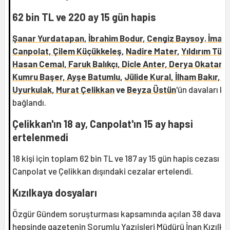
62 bin TL ve 220 ay 15 gün hapis
Şanar Yurdatapan
,
İbrahim Bodur
,
Cengiz Baysoy
,
İmam
Canpolat, Çilem Küçükkeleş
,
Nadire Mater
,
Yıldırım Tür
Hasan Cemal,
Faruk Balıkçı, Dicle Anter, Derya Okatan,
Kumru Başer, Ayşe Batumlu
,
Jülide Kural, İlham Bakır
,
M
Uyurkulak
,
Murat Çelikkan
ve
Beyza Üstün
'ün
davaları ka
bağlandı.
Çelikkan'ın 18 ay, Canpolat'ın 15 ay hapsi
ertelenmedi
18 kişi için toplam 62 bin TL ve 187 ay 15 gün hapis cezası ver
Canpolat ve Çelikkan dışındaki cezalar ertelendi.
Kızılkaya dosyaları
Özgür Gündem soruşturması kapsamında açılan 38 davanı
hepsinde gazetenin Sorumlu Yazıişleri Müdürü İnan Kızılka