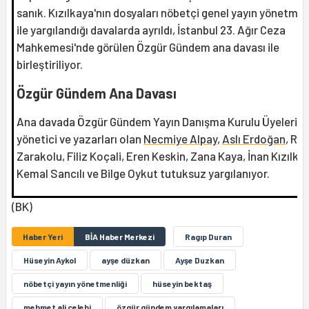
sanık. Kızılkaya'nın dosyaları nöbetçi genel yayın yönetmen
ile yargılandığı davalarda ayrıldı, İstanbul 23. Ağır Ceza
Mahkemesi'nde görülen Özgür Gündem ana davası ile
birleştiriliyor.
Özgür Gündem Ana Davası
Ana davada Özgür Gündem Yayın Danışma Kurulu Üyeleri,
yönetici ve yazarları olan
Necmiye Alpay
,
Aslı Erdoğan
, Ra
Zarakolu, Filiz Koçali, Eren Keskin, Zana Kaya, İnan Kızılka
Kemal Sancılı ve Bilge Oykut tutuksuz yargılanıyor.
(BK)
Haber Yeri
BİA Haber Merkezi
Ragıp Duran
Hüseyin Aykol
ayşe düzkan
Ayşe Duzkan
nöbetçi yayın yönetmenliği
hüseyin bektaş
mehmet ali çelebi
özgür gündem yargılamaları