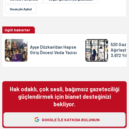
Huseyîn Aykol
ilgili haberler
520 Gaze
Ayşe Düzkan'dan Hapse
Ağırlaştı
Giriş Öncesi Veda Yazısı
3,672 Yıl
Hak odaklı, çok sesli, bağımsız gazeteciliği
güçlendirmek için bianet desteğinizi
bekliyor.
GOOGLE ILE KATKIDA BULUNUN