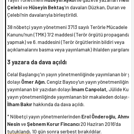
Çelebi
ve
Hüseyin Bektaş
'ın davaları Düzkan, Duran ve
Çelebi'nin davalarıyla birleştirildi.
38 nöbetçi yayın yönetmeni 3713 sayılı Terörle Mücadele
Kanunu'nun (TMK) 7/2 maddesi (Terör örgütü propagandası
yapmak) ve 6. maddesini (Terör örgütlerinin bildiri veya
açıklamalarını basma veya yayınlamak) ihlalden yargılanıyo
3 yazara da dava açıldı
Celal Başlangıç'ın yayın yönetmenliğinde yayımlanan bir ya
dolayı
Ömer Ağın
, Cengiz Baysoy'un yayın yönetmenliğinde
yayımlanan bir yazıdan dolayı
İmam Canpolat,
Jülide Kural
yayın yönetmenliğinde yayımlanan bir makaleden dolayı da
İlham Bakır
hakkında da dava açıldı.
* Nöbetçi yayın yönetmenlerinden
Erol Önderoğlu, Ahmet
Nesin
ve
Şebnem Korur Fincancı
20 Haziran 2016’da
tutuklandı,
10 gün sonra serbest bırakıldılar.